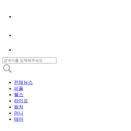
전체뉴스
피플
헬스
라이프
컬처
머니
테마