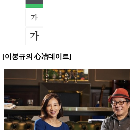
[이봉규의 心冶데이트]