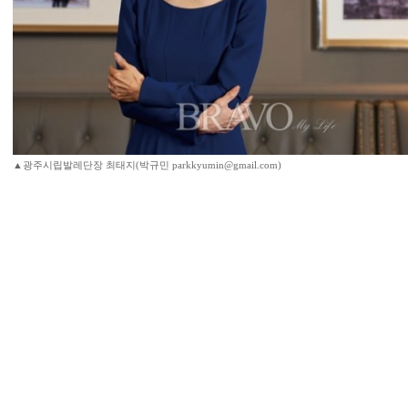
▲광주시립발레단장 최태지(박규민 parkkyumin@gmail.com)