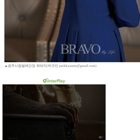
▲광주시립발레단장 최태지(박규민 parkkyumin@gmail.com)