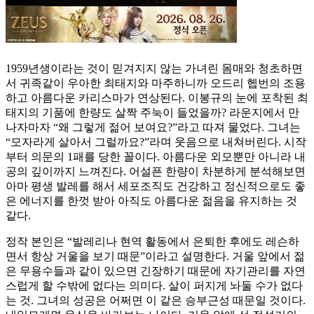
1959년생이라는 것이 믿겨지지 않는 가녀린 몸매와 청초하면
서 귀족같이 우아한 최태지와 마주하니까 오드리 헵번의 조용
하고 아름다운 카리스마가 연상된다. 이봉규의 눈에 포착된 최
태지의 기품에 한량도 살짝 주눅이 들었을까? 라운지에서 만
나자마자 “왜 그렇게 젊어 보여요?”라고 따져 물었다. 그녀는
“모자라게 살아서 그럴까요?”라며 웃음으로 내쳐버린다. 시작
부터 의문의 1패를 당한 꼴이다. 아름다운 외모뿐만 아니라 내
공의 깊이까지 느껴진다. 어설픈 한량이 차분하게 분석해보면
아마 평생 발레를 해서 세포조직도 건강하고 정신적으로도 좋
은 에너지를 한껏 받아 아직도 아름다운 젊음을 유지하는 것
같다.
정작 본인은 “발레리나 현역 활동에서 은퇴한 후에도 레슨하
면서 항상 거울을 보기 때문”이라고 설명한다. 거울 앞에서 젊
은 무용수들과 같이 있으면 긴장하기 때문에 자기관리를 자연
스럽게 할 수밖에 없다는 의미다. 살이 퍼지게 놔둘 수가 없다
는 것. 그녀의 성공은 어쩌면 이 같은 승부근성 때문일 것이다.