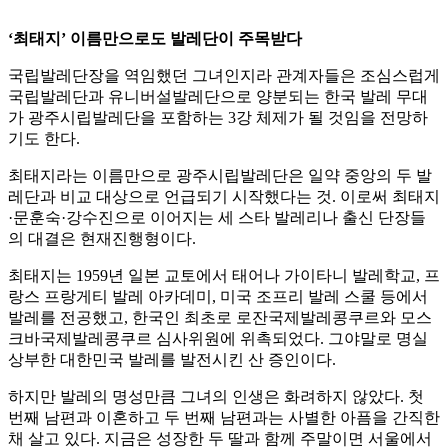
‘최태지’ 이름만으로도 발레단이 주목받다
국립발레단장을 역임했던 그녀인지라 관계자들은 조심스럽게
국립발레단과 유니버설발레단으로 양분되는 한국 발레 무대
가 광주시립발레단을 포함하는 3강 체제가 될 것임을 전망하
기도 한다.
최태지라는 이름만으로 광주시립발레단은 일약 중앙의 두 발
레단과 비교 대상으로 언급되기 시작했다는 것. 이로써 최태지
·문훈숙·강수진으로 이어지는 세 스타 발레리나 출신 단장들
의 대결은 현재진행형이다.
최태지는 1959년 일본 교토에서 태어나 가이타니 발레학교, 프
랑스 프랑게티 발레 아카데미, 미국 조프리 발레 스쿨 등에서
발레를 전공했고, 한국인 최초로 로잔국제발레콩쿠르와 모스
크바국제발레콩쿠르 심사위원에 위촉되었다. 그야말로 명실
상부한 대한민국 발레를 발전시킨 산 증인이다.
하지만 발레의 명성만큼 그녀의 인생은 화려하지 않았다. 첫
번째 남편과 이혼하고 두 번째 남편과는 사별한 아픔을 간직한
채 살고 있다. 지금은 성장한 두 딸과 함께 주말이면 서울에서