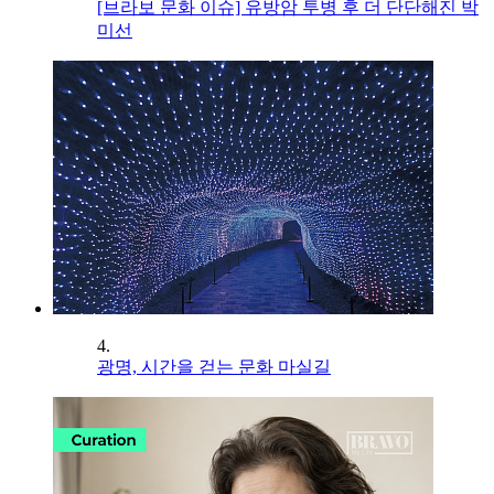
[브라보 문화 이슈] 유방암 투병 후 더 단단해진 박
미선
4.
광명, 시간을 걷는 문화 마실길