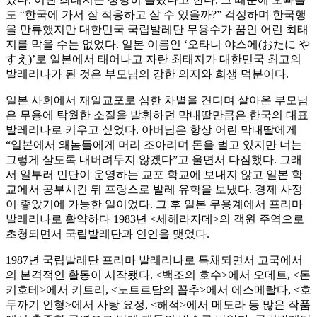
도 “한국에 가서 잘 적응하고 살 수 있을까?” 걱정하며 한국행
을 만류했지만 대한민국 국립발레단 무용수가 꿈인 어린 최태
지를 막을 수는 없었다. 일본 이름인 ‘오타니 야스에(おたに や
すえ)’로 일본에서 태어나고 자란 최태지가 대한민국 최고의
발레리나가 된 것은 부모님의 강한 의지와 희생 덕분이다.
일본 사회에서 재일교포로 심한 차별을 견디며 살아온 부모님
은 무용에 탁월한 소질을 발휘하던 막내딸만큼은 한국의 대표
발레리나로 키우고 싶었다. 아버님은 항상 어린 막내딸에게
“일본에서 왜놈들에게 머리 조아리며 돈을 벌고 있지만 너는
그렇게 살도록 내버려두지 않겠다”고 울면서 다짐했다. 그래
서 일부러 민단이 운영하는 교포 학교에 보내지 않고 일본 학
교에서 공부시킨 뒤 프랑스로 발레 유학을 보냈다. 경제 사정
이 좋았기에 가능한 일이었다. 그 후 일본 무용계에서 프리마
발레리나로 활약하다 1983년 <세헤라자데>의 객원 주역으로
초청되면서 국립발레단과 인연을 맺었다.
1987년 국립발레단 프리마 발레리나로 특채되면서 고국에서
의 본격적인 활동이 시작됐다. <백조의 호수>에서 오데트, <돈
키호테>에서 키트리, <노트르담의 꼽추>에서 에스메랄다, <호
두까기 인형>에서 사탕 요정, <해적>에서 메도라 등 많은 작품