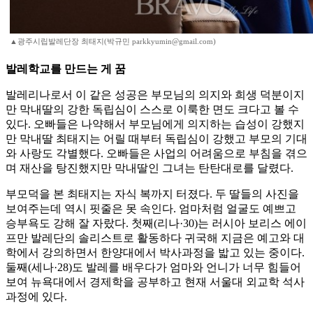
▲광주시립발레단장 최태지(박규민 parkkyumin@gmail.com)
발레학교를 만드는 게 꿈
발레리나로서 이 같은 성공은 부모님의 의지와 희생 덕분이지
만 막내딸의 강한 독립심이 스스로 이룩한 면도 크다고 볼 수
있다. 오빠들은 나약해서 부모님에게 의지하는 습성이 강했지
만 막내딸 최태지는 어릴 때부터 독립심이 강했고 부모의 기대
와 사랑도 각별했다. 오빠들은 사업의 어려움으로 부침을 겪으
며 재산을 탕진했지만 막내딸인 그녀는 탄탄대로를 달렸다.
부모덕을 본 최태지는 자식 복까지 터졌다. 두 딸들의 사진을
보여주는데 역시 핏줄은 못 속인다. 엄마처럼 얼굴도 예쁘고
승부욕도 강해 잘 자랐다. 첫째(리나·30)는 러시아 보리스 에이
프만 발레단의 솔리스트로 활동하다 귀국해 지금은 예고와 대
학에서 강의하면서 한양대에서 박사과정을 밟고 있는 중이다.
둘째(세나·28)도 발레를 배우다가 엄마와 언니가 너무 힘들어
보여 뉴욕대에서 경제학을 공부하고 현재 서울대 외교학 석사
과정에 있다.