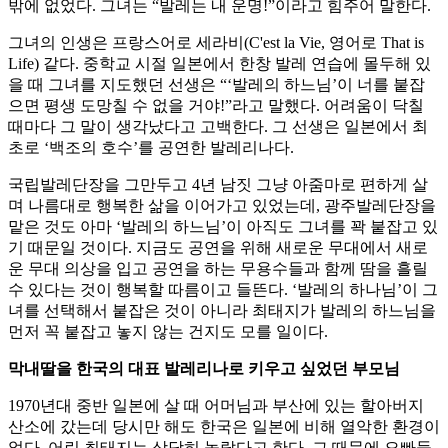
밖에 없었다. 그녀는 “발레는 내 운명!”이라고 힘주어 말한다.
그녀의 인생은 프랑스어로 세라비(C'est la Vie, 영어로 That is
Life) 같다. 중학교 시절 일본에서 한창 발레 연습에 몰두해 있
을 때 그녀를 지도했던 선생은 “‘발레의 하느님’이 너를 붙잡
으면 평생 도망칠 수 없을 거야!”라고 말했다. 어려움이 닥칠
때마다 그 말이 생각났다고 고백한다. 그 선생은 일본에서 최
초로 ‘백조의 호수’를 공연한 발레리나다.
국립발레단장을 그만두고 4년 남짓 그냥 아줌마로 편하게 살
며 나름대로 행복한 삶을 이어가고 있었는데, 광주발레단장을
맡은 것도 아마 ‘발레의 하느님’이 아직도 그녀를 꽉 붙잡고 있
기 때문일 것이다. 지금도 공연을 위해 새로운 무대에서 새로
운 무대 의상을 입고 공연을 하는 무용수들과 함께 땀을 흘릴
수 있다는 것이 행복할 따름이고 들뜬다. ‘발레의 하나님’이 그
녀를 선택해서 붙잡은 것이 아니라 최태지가 발레의 하느님을
먼저 꼭 붙잡고 놓지 않는 건지도 모를 일이다.
막내딸을 한국의 대표 발레리나로 키우고 싶었던 부모님
1970년대 중반 일본에 살 때 어머님과 부산에 있는 할아버지
산소에 갔는데 당시만 해도 한국은 일본에 비해 열악한 환경이
었다. 어린 최태지는 상당히 놀랐다고 한다. 그 때문에 오빠들