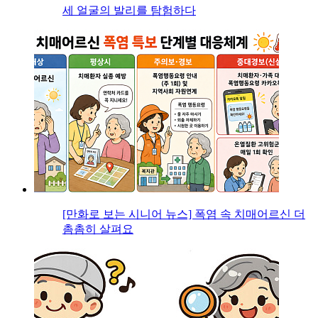
세 얼굴의 발리를 탐험하다
[만화로 보는 시니어 뉴스] 폭염 속 치매어르신 더
촘촘히 살펴요