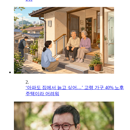
2.
‘아파도 집에서 늙고 싶어…’ 고령 가구 40% 노후
주택이라 어려워