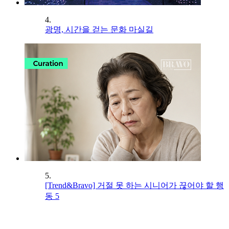
4.
광명, 시간을 걷는 문화 마실길
5.
[Trend&Bravo] 거절 못 하는 시니어가 끊어야 할 행
동 5