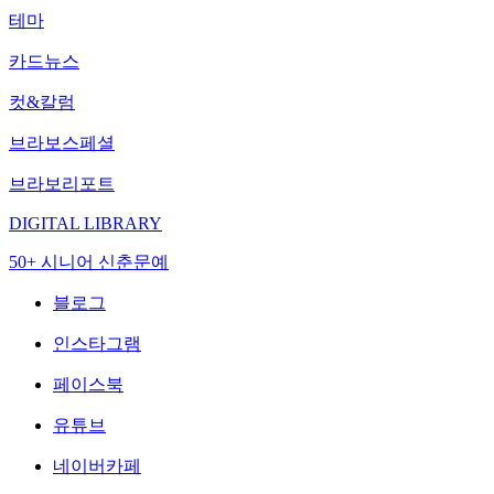
테마
카드뉴스
컷&칼럼
브라보스페셜
브라보리포트
DIGITAL LIBRARY
50+ 시니어 신춘문예
블로그
인스타그램
페이스북
유튜브
네이버카페