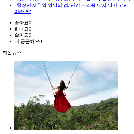
⌞
중장년 재취업 양날의 검, 민간 자격증 딸지 말지 고민
이라면?
좋아요
0
화나요
0
슬퍼요
0
더 궁금해요
0
최신뉴스