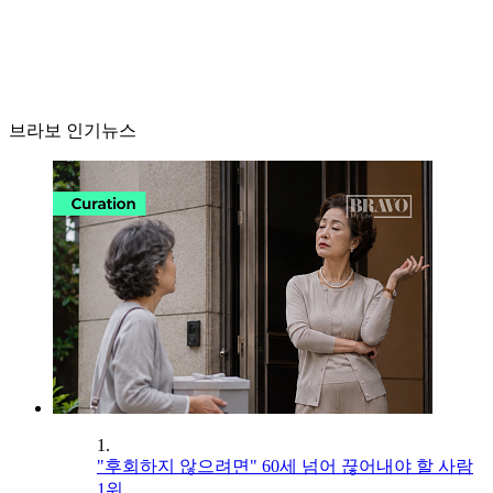
브라보 인기뉴스
1.
"후회하지 않으려면" 60세 넘어 끊어내야 할 사람
1위