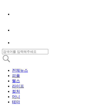
전체뉴스
피플
헬스
라이프
컬처
머니
테마