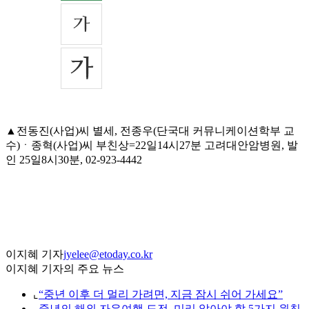
▲전동진(사업)씨 별세, 전종우(단국대 커뮤니케이션학부 교
수)ㆍ종혁(사업)씨 부친상=22일14시27분 고려대안암병원, 발
인 25일8시30분, 02-923-4442
이지혜 기자
jyelee@etoday.co.kr
이지혜 기자의 주요 뉴스
⌞
“중년 이후 더 멀리 가려면, 지금 잠시 쉬어 가세요”
⌞
중년의 해외 자유여행 도전, 미리 알아야 할 5가지 원칙