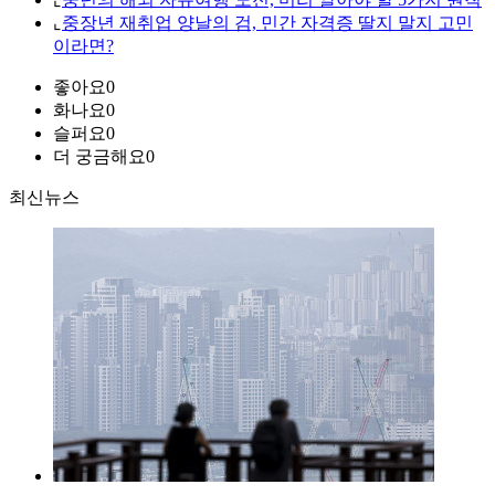
⌞
중장년 재취업 양날의 검, 민간 자격증 딸지 말지 고민
이라면?
좋아요
0
화나요
0
슬퍼요
0
더 궁금해요
0
최신뉴스