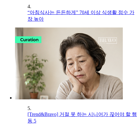
4.
“아침식사는 든든하게” 70세 이상 식생활 점수 가
장 높아
5.
[Trend&Bravo] 거절 못 하는 시니어가 끊어야 할 행
동 5