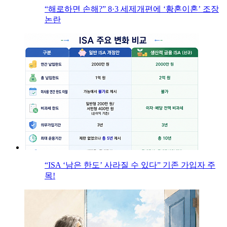
“해로하면 손해?” 8·3 세제개편에 ‘황혼이혼’ 조장
논란
“ISA ‘남은 한도’ 사라질 수 있다” 기존 가입자 주
목!