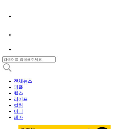
전체뉴스
피플
헬스
라이프
컬처
머니
테마