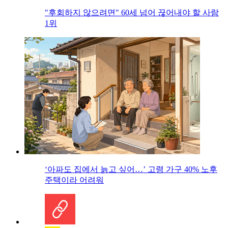
"후회하지 않으려면" 60세 넘어 끊어내야 할 사람
1위
‘아파도 집에서 늙고 싶어…’ 고령 가구 40% 노후
주택이라 어려워