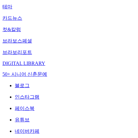
테마
카드뉴스
컷&칼럼
브라보스페셜
브라보리포트
DIGITAL LIBRARY
50+ 시니어 신춘문예
블로그
인스타그램
페이스북
유튜브
네이버카페