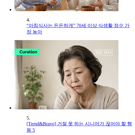
4.
“아침식사는 든든하게” 70세 이상 식생활 점수 가
장 높아
5.
[Trend&Bravo] 거절 못 하는 시니어가 끊어야 할 행
동 5