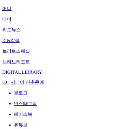
머니
테마
카드뉴스
컷&칼럼
브라보스페셜
브라보리포트
DIGITAL LIBRARY
50+ 시니어 신춘문예
블로그
인스타그램
페이스북
유튜브