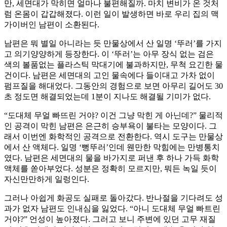
만, 세면대가 막히면 얼마나 불편해질까. 마치 변비가 온 것처
럼 온몸이 갑갑해졌다. 이런 일이 발생하면 바로 우리 집의 맥
가이버인 남편이 소환된다.
남편은 뭐 별일 아니라는 듯 만물상에서 산 일명 ‘뚜러’를 가지
고 의기양양하게 등장한다. 이 ‘뚜러’는 아무 장식 없는 검은
색의 볼품없는 플라스틱 막대기에 불과하지만, 무척 요긴한 물
건이다. 남편은 세면대의 고인 물속에다 들이대고 가차 없이
펌프질을 해대었다. 그동안의 경험으로 보면 아무리 길어도 30
초 정도면 해결되었는데 1분이 지나도 해결될 기미가 없다.
“도대체 무얼 빠뜨린 거야? 이건 그냥 막힌 게 아닌데?” 물리적
인 공격이 막힌 남편은 은근히 승부욕이 불타는 모양이다. 그
래서 이번엔 화학적인 공격으로 전환한다. 역시 도구는 만물상
에서 산 액체다. 일명 ‘뻥뚜러’인데 웬만한 막힘에는 만병통치
였다. 남편은 세면대의 물을 바가지로 퍼낸 후 하나 가득 화학
액체를 쏟아부었다. 성분은 정확히 모르지만, 뭐든 녹일 듯이
자신만만하게 일렁인다.
그러나 아쉽게 화공도 실패로 돌아갔다. 반나절을 기다려도 성
과가 없자 남편도 인내심을 잃었다. “아니 도대체 무얼 빠트린
거야?” 언성이 높아졌다. 그러고 보니 주변에 있던 고무 재질