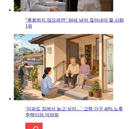
"후회하지 않으려면" 60세 넘어 끊어내야 할 사람
1위
‘아파도 집에서 늙고 싶어…’ 고령 가구 40% 노후
주택이라 어려워