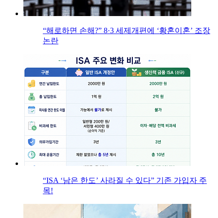
“해로하면 손해?” 8·3 세제개편에 ‘황혼이혼’ 조장
논란
“ISA ‘남은 한도’ 사라질 수 있다” 기존 가입자 주
목!