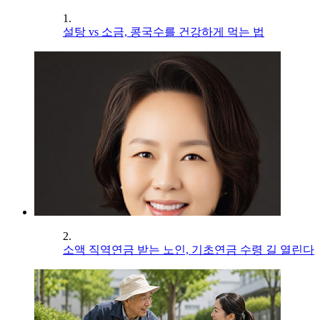
1.
설탕 vs 소금, 콩국수를 건강하게 먹는 법
2.
소액 직역연금 받는 노인, 기초연금 수령 길 열린다