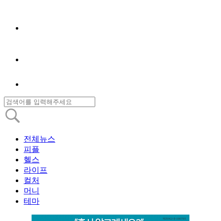
전체뉴스
피플
헬스
라이프
컬처
머니
테마