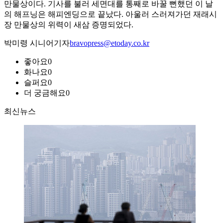
만물상이다. 기사를 불러 세면대를 통째로 바꿀 뻔했던 이 날
의 해프닝은 해피엔딩으로 끝났다. 아울러 스러져가던 재래시
장 만물상의 위력이 새삼 증명되었다.
박미령 시니어기자
bravopress@etoday.co.kr
좋아요
0
화나요
0
슬퍼요
0
더 궁금해요
0
최신뉴스