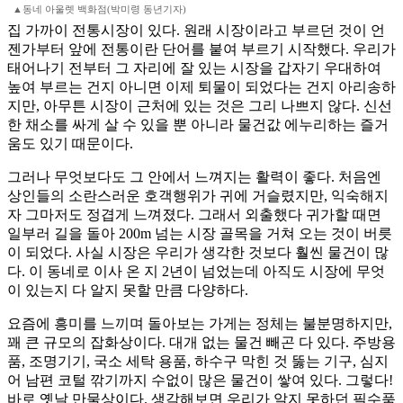
▲동네 아울렛 백화점(박미령 동년기자)
집 가까이 전통시장이 있다. 원래 시장이라고 부르던 것이 언
젠가부터 앞에 전통이란 단어를 붙여 부르기 시작했다. 우리가
태어나기 전부터 그 자리에 잘 있는 시장을 갑자기 우대하여
높여 부르는 건지 아니면 이제 퇴물이 되었다는 건지 아리송하
지만, 아무튼 시장이 근처에 있는 것은 그리 나쁘지 않다. 신선
한 채소를 싸게 살 수 있을 뿐 아니라 물건값 에누리하는 즐거
움도 있기 때문이다.
그러나 무엇보다도 그 안에서 느껴지는 활력이 좋다. 처음엔
상인들의 소란스러운 호객행위가 귀에 거슬렸지만, 익숙해지
자 그마저도 정겹게 느껴졌다. 그래서 외출했다 귀가할 때면
일부러 길을 돌아 200m 넘는 시장 골목을 거쳐 오는 것이 버릇
이 되었다. 사실 시장은 우리가 생각한 것보다 훨씬 물건이 많
다. 이 동네로 이사 온 지 2년이 넘었는데 아직도 시장에 무엇
이 있는지 다 알지 못할 만큼 다양하다.
요즘에 흥미를 느끼며 돌아보는 가게는 정체는 불분명하지만,
꽤 큰 규모의 잡화상이다. 대개 없는 물건 빼곤 다 있다. 주방용
품, 조명기기, 국소 세탁 용품, 하수구 막힌 것 뚫는 기구, 심지
어 남편 코털 깎기까지 수없이 많은 물건이 쌓여 있다. 그렇다!
바로 옛날 만물상이다. 생각해보면 우리가 알지 못하던 필수품