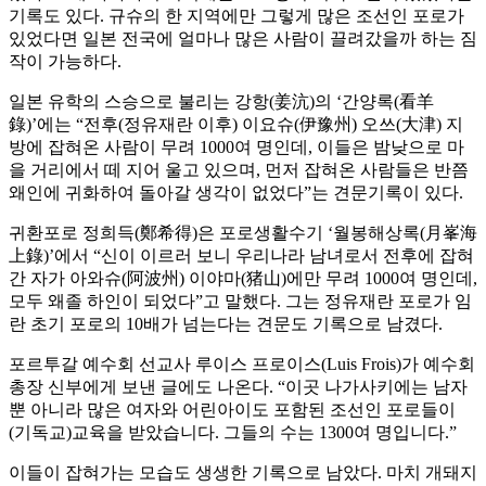
기록도 있다. 규슈의 한 지역에만 그렇게 많은 조선인 포로가
있었다면 일본 전국에 얼마나 많은 사람이 끌려갔을까 하는 짐
작이 가능하다.
일본 유학의 스승으로 불리는 강항(姜沆)의 ‘간양록(看羊
錄)’에는 “전후(정유재란 이후) 이요슈(伊豫州) 오쓰(大津) 지
방에 잡혀온 사람이 무려 1000여 명인데, 이들은 밤낮으로 마
을 거리에서 떼 지어 울고 있으며, 먼저 잡혀온 사람들은 반쯤
왜인에 귀화하여 돌아갈 생각이 없었다”는 견문기록이 있다.
귀환포로 정희득(鄭希得)은 포로생활수기 ‘월봉해상록(月峯海
上錄)’에서 “신이 이르러 보니 우리나라 남녀로서 전후에 잡혀
간 자가 아와슈(阿波州) 이야마(猪山)에만 무려 1000여 명인데,
모두 왜졸 하인이 되었다”고 말했다. 그는 정유재란 포로가 임
란 초기 포로의 10배가 넘는다는 견문도 기록으로 남겼다.
포르투갈 예수회 선교사 루이스 프로이스(Luis Frois)가 예수회
총장 신부에게 보낸 글에도 나온다. “이곳 나가사키에는 남자
뿐 아니라 많은 여자와 어린아이도 포함된 조선인 포로들이
(기독교)교육을 받았습니다. 그들의 수는 1300여 명입니다.”
이들이 잡혀가는 모습도 생생한 기록으로 남았다. 마치 개돼지