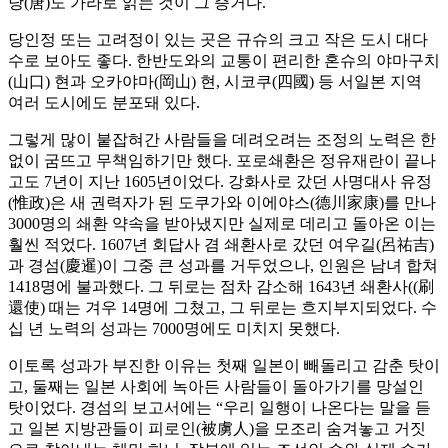
당(唐)도 가라로 읽는 것이 그 증거다.
당인정 또는 고려정이 있는 곳은 규슈의 크고 작은 도시 대다
수로 보아도 좋다. 한반도와의 교통이 편리한 혼슈의 야마구치
(山口) 현과 오카야마(岡山) 현, 시코쿠(四國) 등 서일본 지역
여러 도시에도 분포돼 있다.
그렇게 많이 붙잡혀간 사람들을 데려오려는 조정의 노력은 한
없이 굼뜨고 무책임하기만 했다. 포로쇄환은 정유재란이 끝나
고도 7년이 지난 1605년이었다. 강화사로 갔던 사명대사 유정
(惟政)은 새 권력자가 된 도쿠가와 이에야스(德川家康)를 만나
3000명의 쇄환 약속을 받아냈지만 실제로 데리고 돌아온 이는
훨씬 적었다. 1607년 회답사 겸 쇄환사로 갔던 여우길(呂祐吉)
과 경섬(慶暹)이 그중 큰 성과를 거두었으나, 인원은 남녀 합쳐
1418명에 불과했다. 그 뒤로는 점차 감소해 1643년 쇄환사((刷
還使) 때는 겨우 14명에 그쳤고, 그 뒤로는 흐지부지되었다. 수
십 년 노력의 성과는 7000명에도 미치지 못했다.
이토록 성과가 부진한 이유는 첫째 일본이 빼돌리고 감춘 탓이
고, 둘째는 일본 사회에 녹아든 사람들이 돌아가기를 망설인
탓이었다. 경섬의 보고서에는 “우리 일행이 나온다는 말을 듣
고 일본 지방관들이 피로인(被虜人)을 모조리 숨겨놓고 거짓