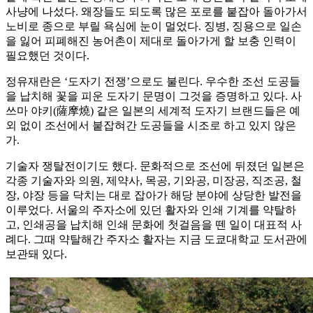
사냥에 나섰다. 왜장들도 되도록 많은 포로를 붙잡아 돌아가서
노비로 종으로 부릴 욕심에 눈이 멀었다. 징병, 징용으로 일손
을 잃어 피폐해진 농어촌이 제대로 돌아가게 할 보충 인력이
필요했던 것이다.
정유재란은 ‘도자기 전쟁’으로도 불린다. 우수한 조선 도공들
을 납치해 꽃을 피운 도자기 문명이 그것을 증명하고 있다. 사
쓰마 야키(薩摩燒) 같은 일본의 세계적 도자기 브랜드들은 예
외 없이 조선에서 붙잡혀간 도공들을 시조로 하고 있지 않은
가.
기술자 쟁탈전이기도 했다. 문화적으로 조선에 뒤졌던 일본은
각종 기술자와 의원, 제약사, 목공, 기와공, 미장공, 직조공, 철
장, 야장 등을 닥치는 대로 잡아가 해당 분야에 상당한 발전을
이루었다. 서울의 주자소에 있던 활자와 인쇄 기계를 약탈하
고, 인쇄공을 납치해 인쇄 문화에 첫걸음을 뗀 일이 대표적 사
례다. 그때 약탈해간 주자소 활자는 지금 도쿄대학교 도서관에
보관돼 있다.