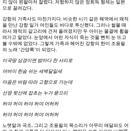
지 않아 왼팔마저 잘렸다. 저항하지 않은 정희득 형제는 일본
으로 끌려갔다.
강항의 가족사도 마찬가지다. 비슷한 시기 같은 해역에서 왜적
을 만난 강항 일가 여인들도 바다로 투신했다. 그러나 썰물 때
라서 왜적의 갈고리에 건져 올려졌지만 두 아이는 물결에 휩쓸
려가고 말았다. 눈앞에서 어린 자식이 죽는 것을 뻔히 눈 뜨고
볼 수밖에 없었다. 그렇게 가족과 헤어진 강항의 한이 조용필
의 노래 ‘간양록’이 되었다.
이국땅 삼경이면 밤마다 찬 서리로
어버이 한숨 쉬는 새벽달일세
마음은 바람 따라 고향으로 가는데
선영 뒷산에 잡초는 누가 뜯으리
허야 허야 허야 허야 어허허
허야 허야 허야 허야 어허허
노랫말과 곡조, 그리고 조용필의 목소리가 아무리 애달파도 어