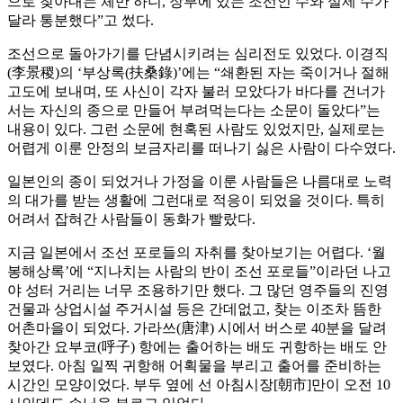
으로 찾아내는 체만 하니, 장부에 있는 조선인 수와 실제 수가
달라 통분했다”고 썼다.
조선으로 돌아가기를 단념시키려는 심리전도 있었다. 이경직
(李景稷)의 ‘부상록(扶桑錄)’에는 “쇄환된 자는 죽이거나 절해
고도에 보내며, 또 사신이 각자 불러 모았다가 바다를 건너가
서는 자신의 종으로 만들어 부려먹는다는 소문이 돌았다”는
내용이 있다. 그런 소문에 현혹된 사람도 있었지만, 실제로는
어렵게 이룬 안정의 보금자리를 떠나기 싫은 사람이 다수였다.
일본인의 종이 되었거나 가정을 이룬 사람들은 나름대로 노력
의 대가를 받는 생활에 그런대로 적응이 되었을 것이다. 특히
어려서 잡혀간 사람들이 동화가 빨랐다.
지금 일본에서 조선 포로들의 자취를 찾아보기는 어렵다. ‘월
봉해상록’에 “지나치는 사람의 반이 조선 포로들”이라던 나고
야 성터 거리는 너무 조용하기만 했다. 그 많던 영주들의 진영
건물과 상업시설 주거시설 등은 간데없고, 찾는 이조차 뜸한
어촌마을이 되었다. 가라쓰(唐津) 시에서 버스로 40분을 달려
찾아간 요부코(呼子) 항에는 출어하는 배도 귀항하는 배도 안
보였다. 아침 일찍 귀항해 어획물을 부리고 출어를 준비하는
시간인 모양이었다. 부두 옆에 선 아침시장[朝市]만이 오전 10