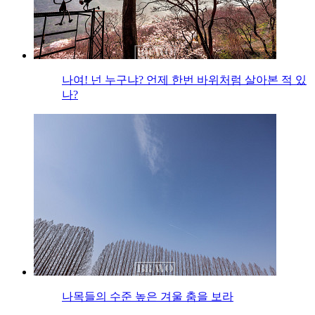
나여! 넌 누구냐? 언제 한번 바위처럼 살아본 적 있
나?
나목들의 수준 높은 겨울 춤을 보라