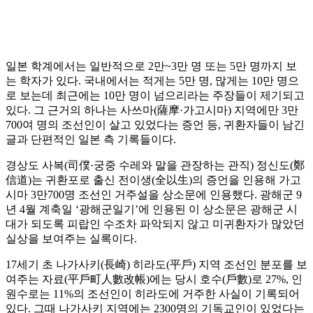
일본 학계에서는 일반적으로 2만~3만 명 또는 5만 명까지 보
는 학자가 있다. 국내에서는 적게는 5만 명, 많게는 10만 명으
로 보는데 최근에는 10만 명이 넘으리라는 주장들이 제기되고
있다. 그 근거의 하나는 사쓰마(薩摩·가고시마) 지역에만 3만
700여 명의 조선인이 살고 있었다는 증언 등, 귀환자들이 남긴
글과 단편적인 일본 측 기록들이다.
경상도 사복(司僕·궁중 수레와 말을 관장하는 관직) 정신도(鄭
信道)는 귀환포로 출신 전이생(全以生)의 증언을 인용해 가고
시마 3만700명 조선인 거주설을 상소문에 인용했다. 광해군 9
년 4월 계축일 ‘광해군일기’에 인용된 이 상소문은 광해군 시
대가 되도록 피랍인 수조차 파악되지 않고 미귀환자가 많았던
실상을 보여주는 실록이다.
17세기 초 나가사키(長崎) 히라도(平戶) 지역 조선인 분포를 보
여주는 자료(平戶町人數改帳)에는 당시 호수(戶數)로 27%, 인
원수로는 11%의 조선인이 히라도에 거주한 사실이 기록되어
있다. 그때 나가사키 지역에는 2300명의 기독교인이 있었다는