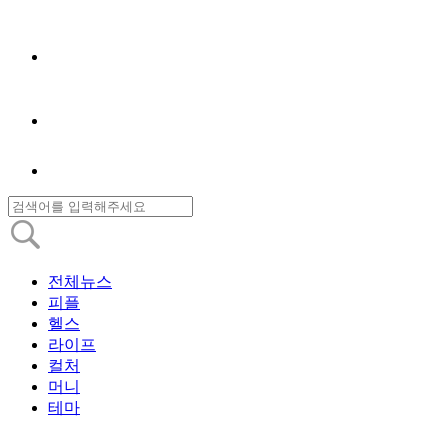
전체뉴스
피플
헬스
라이프
컬처
머니
테마