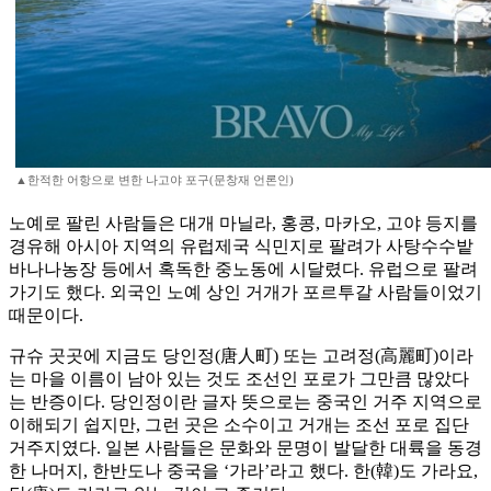
▲한적한 어항으로 변한 나고야 포구(문창재 언론인)
노예로 팔린 사람들은 대개 마닐라, 홍콩, 마카오, 고야 등지를
경유해 아시아 지역의 유럽제국 식민지로 팔려가 사탕수수밭
바나나농장 등에서 혹독한 중노동에 시달렸다. 유럽으로 팔려
가기도 했다. 외국인 노예 상인 거개가 포르투갈 사람들이었기
때문이다.
규슈 곳곳에 지금도 당인정(唐人町) 또는 고려정(高麗町)이라
는 마을 이름이 남아 있는 것도 조선인 포로가 그만큼 많았다
는 반증이다. 당인정이란 글자 뜻으로는 중국인 거주 지역으로
이해되기 쉽지만, 그런 곳은 소수이고 거개는 조선 포로 집단
거주지였다. 일본 사람들은 문화와 문명이 발달한 대륙을 동경
한 나머지, 한반도나 중국을 ‘가라’라고 했다. 한(韓)도 가라요,