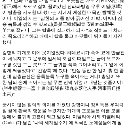
찌 그 한과 고통을 다 담으리! 이 노랫말은 가토 기요마사(加藤
淸正)에게 포로로 잡혀 끌려갔던 전라좌병영 우후 이엽(李曄)
이 탈출을 시도할 때 썼다는 시에서 애절한 대목만 발췌한 것
이다. 이엽의 시는 “삼한의 피를 받아 굵어진 이 뼈, 어찌타 짐
승 놈들과 섞일 수 있으리(盡是三韓候閥骨 安能略城混牛
羊)”로 끝난다. 그는 탈출에 실패하게 되자 “또 잡히느니 차라
리 죽으리라” 하고 배에서 칼을 물고 바닷물에 뛰어들어 자진
했다.
강항의 기개도 이에 못지않았다. 히데요시가 죽어 묘에 만금전
이 세워지고 그 문루에 일세의 호걸로 떠받드는 글이 오르자
구경 갔던 그는 붓으로 그 글귀를 쭉쭉 그어버리고, 그 옆에 이
렇게 써놓았다고 ‘간양록’에 썼다. “반생 동안 한 일이 흙 한 줌
인데 십층금전은 울룩불룩 누구를 속이자는 거냐! 총알이 또
한 남의 손에 쥐어지는 날 푸른 언덕 뒤엎고 내닫는 것쯤이야!
(半生經營土一盃 十層金殿謾崔 彈丸亦落他人手 河事靑丘捲
土來)”
굽히지 않는 절의와 의지를 가졌던 강항이나 정희득은 우여곡
절 끝에 환국의 행운을 누렸지만 거개의 포로들은 이름 모를
땅에서 불귀의 고혼이 되고 말았다. 이탈리아 사제 카를레티
(Carleti)가 남긴 ‘나의 세계일주기’에 외국인 노예상들에게 팔