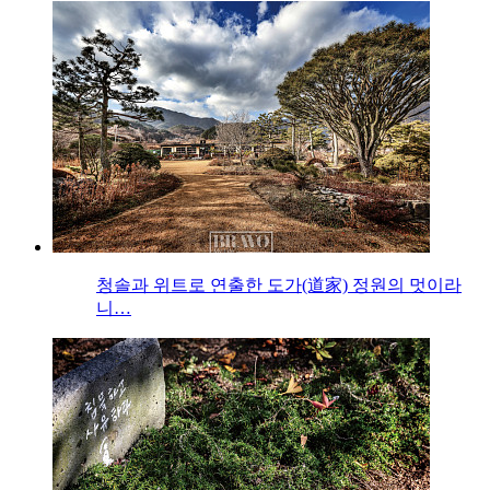
청솔과 위트로 연출한 도가(道家) 정원의 멋이라
니…