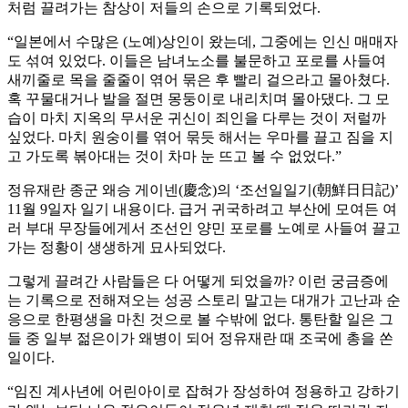
처럼 끌려가는 참상이 저들의 손으로 기록되었다.
“일본에서 수많은 (노예)상인이 왔는데, 그중에는 인신 매매자
도 섞여 있었다. 이들은 남녀노소를 불문하고 포로를 사들여
새끼줄로 목을 줄줄이 엮어 묶은 후 빨리 걸으라고 몰아쳤다.
혹 꾸물대거나 발을 절면 몽둥이로 내리치며 몰아댔다. 그 모
습이 마치 지옥의 무서운 귀신이 죄인을 다루는 것이 저럴까
싶었다. 마치 원숭이를 엮어 묶듯 해서는 우마를 끌고 짐을 지
고 가도록 볶아대는 것이 차마 눈 뜨고 볼 수 없었다.”
정유재란 종군 왜승 게이넨(慶念)의 ‘조선일일기(朝鮮日日記)’
11월 9일자 일기 내용이다. 급거 귀국하려고 부산에 모여든 여
러 부대 무장들에게서 조선인 양민 포로를 노예로 사들여 끌고
가는 정황이 생생하게 묘사되었다.
그렇게 끌려간 사람들은 다 어떻게 되었을까? 이런 궁금증에
는 기록으로 전해져오는 성공 스토리 말고는 대개가 고난과 순
응으로 한평생을 마친 것으로 볼 수밖에 없다. 통탄할 일은 그
들 중 일부 젊은이가 왜병이 되어 정유재란 때 조국에 총을 쏜
일이다.
“임진 계사년에 어린아이로 잡혀가 장성하여 정용하고 강하기