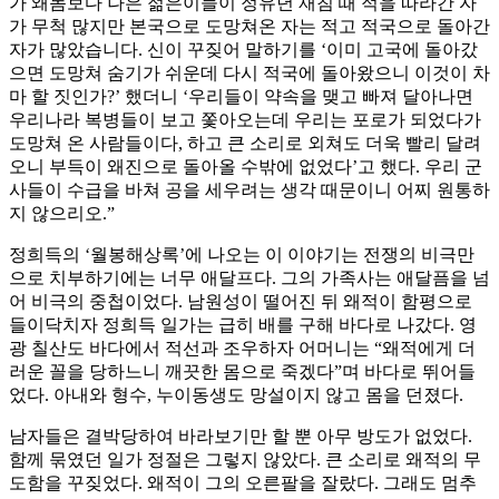
가 왜놈보다 나은 젊은이들이 정유년 재침 때 적을 따라간 자
가 무척 많지만 본국으로 도망쳐온 자는 적고 적국으로 돌아간
자가 많았습니다. 신이 꾸짖어 말하기를 ‘이미 고국에 돌아갔
으면 도망쳐 숨기가 쉬운데 다시 적국에 돌아왔으니 이것이 차
마 할 짓인가?’ 했더니 ‘우리들이 약속을 맺고 빠져 달아나면
우리나라 복병들이 보고 쫓아오는데 우리는 포로가 되었다가
도망쳐 온 사람들이다, 하고 큰 소리로 외쳐도 더욱 빨리 달려
오니 부득이 왜진으로 돌아올 수밖에 없었다’고 했다. 우리 군
사들이 수급을 바쳐 공을 세우려는 생각 때문이니 어찌 원통하
지 않으리오.”
정희득의 ‘월봉해상록’에 나오는 이 이야기는 전쟁의 비극만
으로 치부하기에는 너무 애달프다. 그의 가족사는 애달픔을 넘
어 비극의 중첩이었다. 남원성이 떨어진 뒤 왜적이 함평으로
들이닥치자 정희득 일가는 급히 배를 구해 바다로 나갔다. 영
광 칠산도 바다에서 적선과 조우하자 어머니는 “왜적에게 더
러운 꼴을 당하느니 깨끗한 몸으로 죽겠다”며 바다로 뛰어들
었다. 아내와 형수, 누이동생도 망설이지 않고 몸을 던졌다.
남자들은 결박당하여 바라보기만 할 뿐 아무 방도가 없었다.
함께 묶였던 일가 정절은 그렇지 않았다. 큰 소리로 왜적의 무
도함을 꾸짖었다. 왜적이 그의 오른팔을 잘랐다. 그래도 멈추