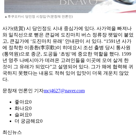
▲후쿠오카시 당인정 시장입구(문창재 언론인)
사가(佐賀) 시 당인정도 시내 중심가에 있다. 사가역을 빠져나
와 일직선으로 뻗은 큰길에 도진마치 버스 정류장 팻말이 붙었
고, 큰길가에 ‘도진마치 유래’ 안내판이 서 있다. “1591년 사가
에 정착한 이종환(李宗歡)이 히데요시 조선 출병 당시 통사원
(통역원)으로 종군, 도공들 ‘초빙’에 중요한 역할을 했다. 1599
년 영주 나베시마가 데려온 고려인들을 이곳에 모여 살게 한
것이 그 유래가 되었다”고 설명되어 있다. 그가 왜에 협력해 귀
국하지 못했다는 내용도 적혀 있어 입맛이 더욱 개운치 않았
다.
문창재 언론인 기자
mcj4627@naver.com
좋아요
0
화나요
0
슬퍼요
0
더 궁금해요
0
최신뉴스