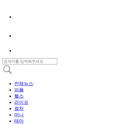
전체뉴스
피플
헬스
라이프
컬처
머니
테마