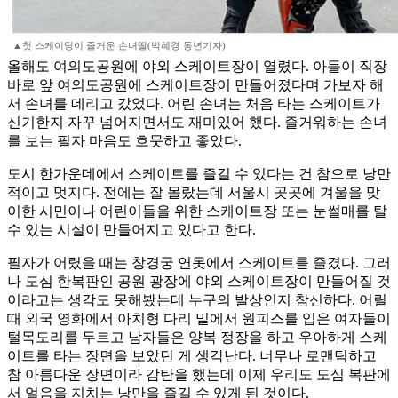
▲첫 스케이팅이 즐거운 손녀딸(박혜경 동년기자)
올해도 여의도공원에 야외 스케이트장이 열렸다. 아들이 직장
바로 앞 여의도공원에 스케이트장이 만들어졌다며 가보자 해
서 손녀를 데리고 갔었다. 어린 손녀는 처음 타는 스케이트가
신기한지 자꾸 넘어지면서도 재미있어 했다. 즐거워하는 손녀
를 보는 필자 마음도 흐뭇하고 좋았다.
도시 한가운데에서 스케이트를 즐길 수 있다는 건 참으로 낭만
적이고 멋지다. 전에는 잘 몰랐는데 서울시 곳곳에 겨울을 맞
이한 시민이나 어린이들을 위한 스케이트장 또는 눈썰매를 탈
수 있는 시설이 만들어지고 있다고 한다.
필자가 어렸을 때는 창경궁 연못에서 스케이트를 즐겼다. 그러
나 도심 한복판인 공원 광장에 야외 스케이트장이 만들어질 것
이라고는 생각도 못해봤는데 누구의 발상인지 참신하다. 어릴
때 외국 영화에서 아치형 다리 밑에서 원피스를 입은 여자들이
털목도리를 두르고 남자들은 양복 정장을 하고 우아하게 스케
이트를 타는 장면을 보았던 게 생각난다. 너무나 로맨틱하고
참 아름다운 장면이라 감탄을 했는데 이제 우리도 도심 복판에
서 얼음을 지치는 낭만을 즐길 수 있게 된 것이다.