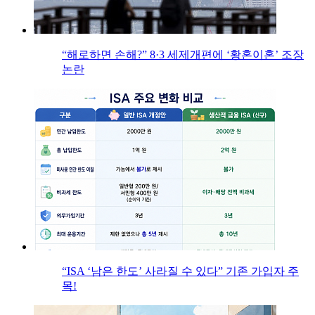
“해로하면 손해?” 8·3 세제개편에 ‘황혼이혼’ 조장
논란
“ISA ‘남은 한도’ 사라질 수 있다” 기존 가입자 주
목!