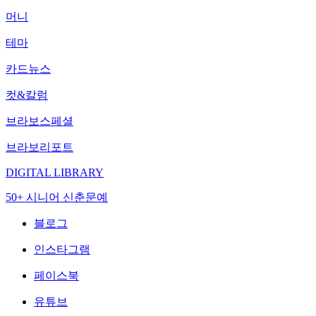
머니
테마
카드뉴스
컷&칼럼
브라보스페셜
브라보리포트
DIGITAL LIBRARY
50+ 시니어 신춘문예
블로그
인스타그램
페이스북
유튜브