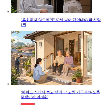
"후회하지 않으려면" 60세 넘어 끊어내야 할 사람
1위
‘아파도 집에서 늙고 싶어…’ 고령 가구 40% 노후
주택이라 어려워