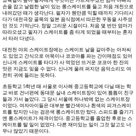
교육열이 높아 필자에게 무엇이든 가르쳐주셨던 엄마 아빠의
손을 잡고 날렵한 날이 있는 롱스케이트를 들고 처음 개천으로
내려갔던 때가 생각난다. 필자가 웬만큼 익힐 때까지 기다리시
다가 대전극장 골목의 일본 음식점에서 따끈한 우동을 사주셨
던 것도 기억난다. 정말 그리운 시절이다. 처음 몇 번만 엄마가
따라오셨고 필자가 스케이트를 좀 타게 되었을 때부터는 혼자
서 타러 다녔다.
대전천 야외 스케이트장에는 스케이트 날을 갈아주는 아저씨
도 있었고 간식으로 어묵이나 코코아를 파는 간이매점도 있어
신나게 스케이트를 타다가 사 먹었던 뜨거운 코코아 한 잔의
맛은 지금도 잊을 수 없다. 신나게 울려 퍼지던 음악소리도 여
전히 귀에 들리는 듯하다.
초등학교 5학년 때 서울로 이사해 중고등학교에 다닐 때는 학
교 바로 건너편에 동대문 실내 스케이트장이 있어 틈틈이 친구
들과 가서 놀았다. 그 당시 서울에 하나밖에 없는 스케이트장
이었다. 여자아이들은 대부분 빨간색이나 흰색의 피겨스케이
트를 탔지만 나는 검은색 롱스케이트만 탔다. 스피드를 즐기기
엔 롱스케이트가 제격이었다. 중고등학교를 졸업한 후로는 스
케이트를 탈 일이 없었다. 다른 재미있는 일이 그것 말고도 너
무나 많았기 때문이다.