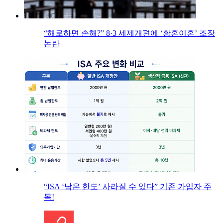
“해로하면 손해?” 8·3 세제개편에 ‘황혼이혼’ 조장
논란
“ISA ‘남은 한도’ 사라질 수 있다” 기존 가입자 주
목!