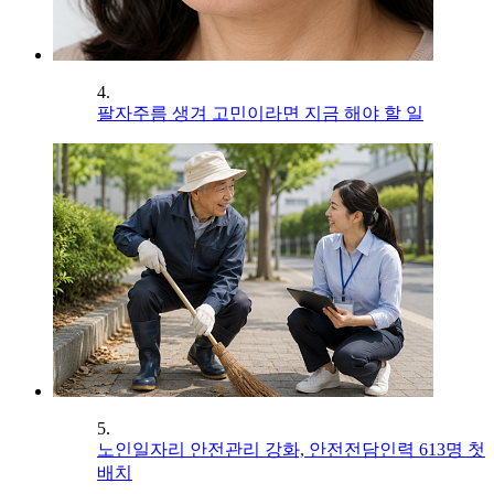
4.
팔자주름 생겨 고민이라면 지금 해야 할 일
5.
노인일자리 안전관리 강화, 안전전담인력 613명 첫
배치