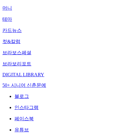
머니
테마
카드뉴스
컷&칼럼
브라보스페셜
브라보리포트
DIGITAL LIBRARY
50+ 시니어 신춘문예
블로그
인스타그램
페이스북
유튜브