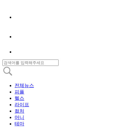
전체뉴스
피플
헬스
라이프
컬처
머니
테마