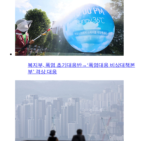
복지부, 폭염 초기대응반→‘폭염대응 비상대책본
부’ 격상 대응