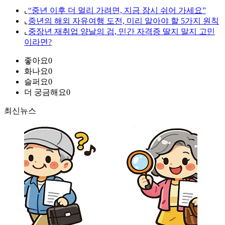
⌞
“중년 이후 더 멀리 가려면, 지금 잠시 쉬어 가세요”
⌞
중년의 해외 자유여행 도전, 미리 알아야 할 5가지 원칙
⌞
중장년 재취업 양날의 검, 민간 자격증 딸지 말지 고민
이라면?
좋아요
0
화나요
0
슬퍼요
0
더 궁금해요
0
최신뉴스