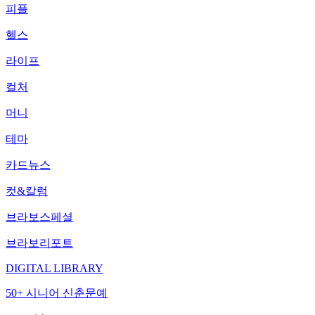
피플
헬스
라이프
컬처
머니
테마
카드뉴스
컷&칼럼
브라보스페셜
브라보리포트
DIGITAL LIBRARY
50+ 시니어 신춘문예