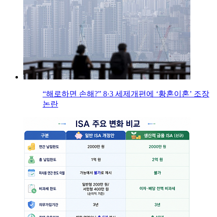
“해로하면 손해?” 8·3 세제개편에 ‘황혼이혼’ 조장
논란