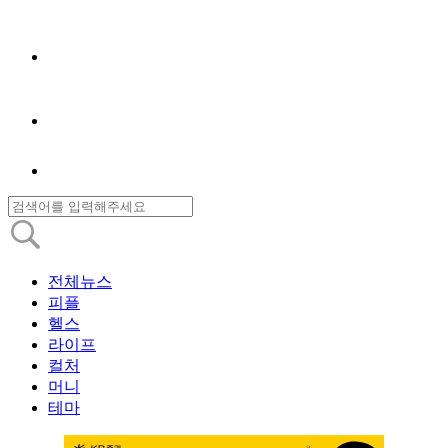
전체뉴스
피플
헬스
라이프
컬처
머니
테마