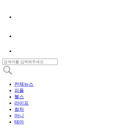
전체뉴스
피플
헬스
라이프
컬처
머니
테마