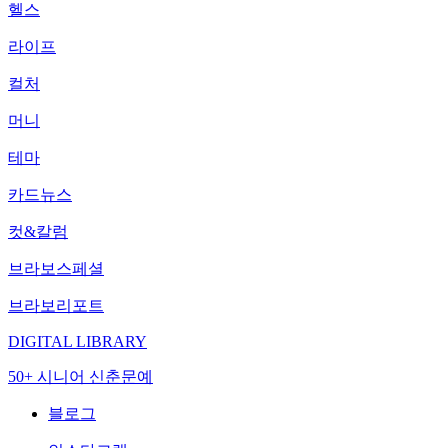
헬스
라이프
컬처
머니
테마
카드뉴스
컷&칼럼
브라보스페셜
브라보리포트
DIGITAL LIBRARY
50+ 시니어 신춘문예
블로그