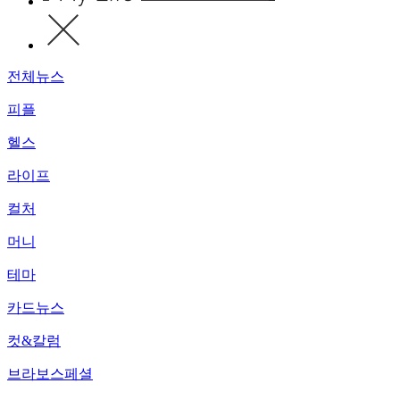
전체뉴스
피플
헬스
라이프
컬처
머니
테마
카드뉴스
컷&칼럼
브라보스페셜