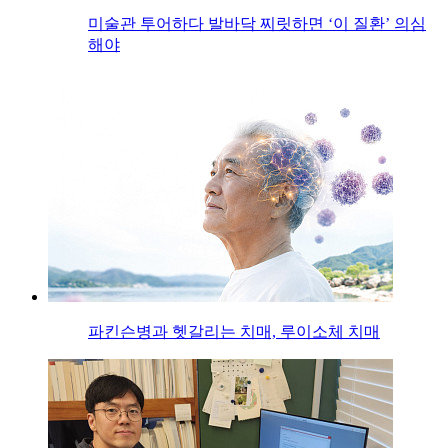
미술관 투어하다 발바닥 찌릿하면 ‘이 질환’ 의심
해야
파킨슨병과 헷갈리는 치매, 루이소체 치매