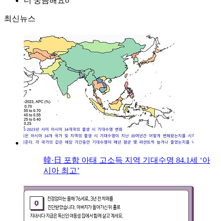
더 궁금해요
0
최신뉴스
韓·日 포함 아태 고소득 지역 기대수명 84.1세 ‘아
시아 최고’