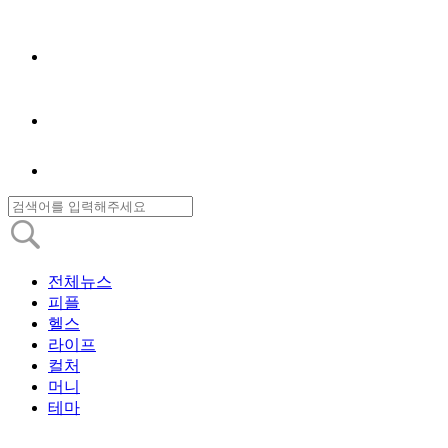
전체뉴스
피플
헬스
라이프
컬처
머니
테마