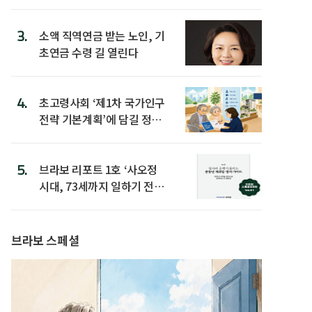
3.
소액 직역연금 받는 노인, 기
초연금 수령 길 열린다
4.
초고령사회 ‘제1차 국가인구
전략 기본계획’에 담길 정책
은
5.
브라보 리포트 1호 ‘사오정
시대, 73세까지 일하기 전략’
발간
브라보 스페셜