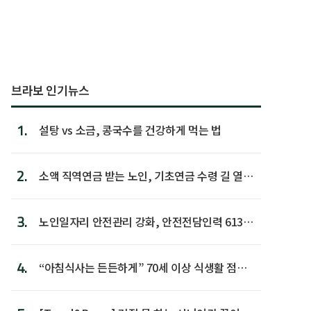
브라보 인기뉴스
1.
설탕 vs 소금, 콩국수를 건강하게 먹는 법
2.
소액 직역연금 받는 노인, 기초연금 수령 길 열린
다
3.
노인일자리 안전관리 강화, 안전전담인력 613명
첫 배치
4.
“아침식사는 든든하게” 70세 이상 식생활 점수
가장 높아