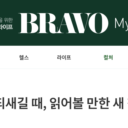
헬스
라이프
컬처
새길 때, 읽어볼 만한 새