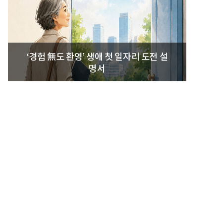
‘경험 無도 환영’ 생애 첫 일자리 도전 설
명서