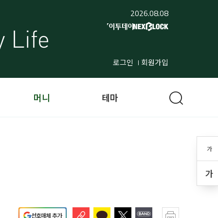
2026.08.08
로그인
회원가입
머니
테마
가
가
선호매체 추가