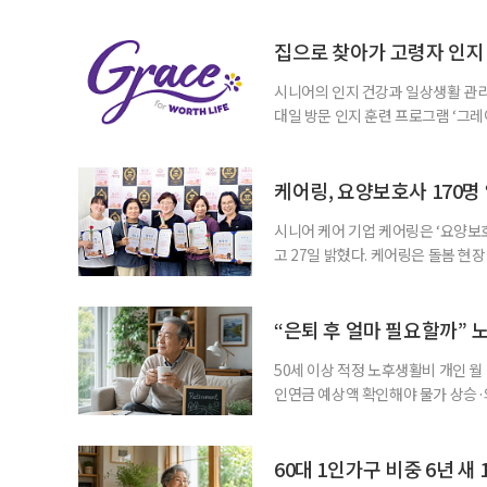
협력 기반을 넓히기 위해 마련됐다.
계하다’를 주제로 기조강연을 한다. 
집으로 찾아가 고령자 인지·
시니어의 인지 건강과 일상생활 관리
대일 방문 인지 훈련 프로그램 ‘그레
1~2회 이용자의 집을 방문해 인지
해 고령자의 외로움을 덜고, 식사와 
사용하는 자체 개발 워크북이 활용된다
케어링, 요양보호사 170명
시니어 케어 기업 케어링은 ‘요양보호
고 27일 밝혔다. 케어링은 돌봄 
기 위해 매년 명예 요양보호사를 선
동안 돌본 사례 등을 기준으로 각 
점에서 선정된 요양보호사들에게 위
“은퇴 후 얼마 필요할까” 
지식
50세 이상 적정 노후생활비 개인 월
인연금 예상액 확인해야 물가 상승·
를 맞아 은퇴를 앞둔 중장년층의 가장
액을 노후자금으로 마련하는 것보다 
준비의 출발점이라는 조언이 나온다
60대 1인가구 비중 6년 새 