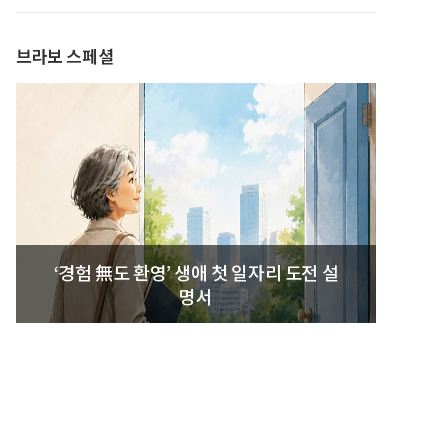
발간
브라보 스페셜
‘경험 無도 환영’ 생애 첫 일자리 도전 설
명서