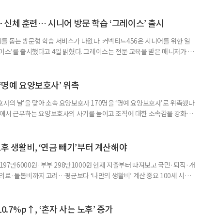
 학술포럼에서는 김형수 호서대 교수가 ‘시니어비즈니스, 초고령사회를 설
이어 공동저자들이 돌봄과 금융, 헬스케어, 여가, 식품, 디지털 기술 등
신체 훈련… 시니어 방문 학습 ‘그레이스’ 출시
를 돕는 방문형 학습 서비스가 나왔다. 커넥티드456은 시니어를 위한 일
이스’를 출시했다고 4일 밝혔다. 그레이스는 전문 교육을 받은 매니저가 주
 훈련과 신체 활동을 진행하는 서비스다. 정기적인 대화와 정서적 교류를 통
약 복용 여부 등 일상생활 상태도 함께 살핀다. 인지 훈련에는 종이와 펜을
. 문제는 기억력과 주의집중력, 언어능력, 시공간 능력, 계산 능
 ‘명예 요양보호사’ 위촉
사의 날’을 맞아 소속 요양보호사 170명을 ‘명예 요양보호사’로 위촉했다
현장에서 근무하는 요양보호사의 사기를 높이고 조직에 대한 소속감을 강화하
정하고 있다. 돌봄 난도가 높은 어르신을 담당하거나 한 명의 어르신을 오랫
지역본부장의 추천을 받아 선정한다. 올해는 광주와 부산을 비롯한 전국 직영
촉장과 감사 편지를 전달했다. 우수 요양보호사들이 현장에서 쌓은 돌봄
노후 생활비, ‘연금 빼기’부터 계산해야
 197만6000원·부부 298만1000원 현재 지출부터 따져보고 국민·퇴직·개
의료·돌봄비까지 고려…평균보다 ‘나만의 생활비’ 계산 중요 100세 시대
 큰 고민 중 하나는 ‘노후에 한 달에 얼마가 필요할까’다. 막연히 일정한 금
은퇴 후 필요한 생활비와 받을 수 있는 연금을 먼저 계산해 보는 것이 노후
. 조고은 하나금융연구소 하나더넥스트연구센터 수석연구원은 은퇴
10.7%p↑, ‘혼자 사는 노후’ 증가