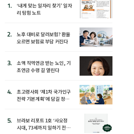
1.
‘내게 맞는 일자리 찾기’ 일자
리 탐험 노트
2.
노후 대비로 달러보험? 환율
오르면 보험료 부담 커진다
3.
소액 직역연금 받는 노인, 기
초연금 수령 길 열린다
4.
초고령사회 ‘제1차 국가인구
전략 기본계획’에 담길 정책
은
5.
브라보 리포트 1호 ‘사오정
시대, 73세까지 일하기 전략’