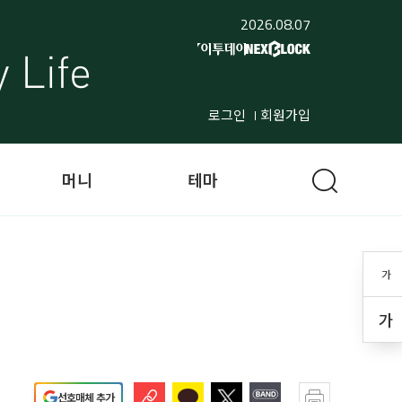
2026.08.07
로그인
회원가입
머니
테마
가
가
선호매체 추가