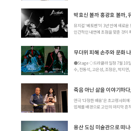
을 걷는 시간. 예술과 휴식을 함께 누
름 여행길, 자연과 예술을 함께 만날
드 강릉 여행을 계획하고 있다면 하
박효신 볼까 홍광호 볼까, 
뮤지컬 ‘베토벤’이 3년 만에 새로운
인간적인 내면에 초점을 맞춘 것이
을 맡아 화제를 더했다. ◇공연 소개
비히 반 베토벤 : 박효신, 홍광호, •
현, •프란츠 브렌타노 : 박시원, 최호
무더위 피해 손주와 문화 나
●Stage ◇드라큘라 일정 7월 10
수, 전동석, 고은성, 조정은, 박지연
라큘라’는 브램 스토커의 동명 소설을
작의 운명적인 사랑을 웅장한 음악과
은성이 새롭게 드라큘라 역에 합류해
죽음 아닌 삶을 이야기하다,
연극 ‘다정한 배웅’은 초고령사회에 
업체를 배경으로 고인의 마지막 흔적
할까, 그리고 남겨진 사람들은 어떤 
극이 향하는 곳은 오늘의 삶이다. ◇
아트홀 출연 •반춘배 : 장용, 서인석 
용산 도심 미술관으로 떠나