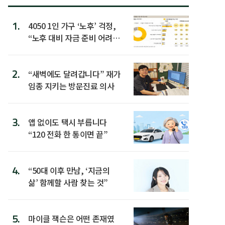
1.
4050 1인 가구 ‘노후’ 걱정,
“노후 대비 자금 준비 어려
워”
2.
“새벽에도 달려갑니다” 재가
임종 지키는 방문진료 의사
3.
앱 없이도 택시 부릅니다
“120 전화 한 통이면 끝”
4.
“50대 이후 만남, ‘지금의
삶’ 함께할 사람 찾는 것”
5.
마이클 잭슨은 어떤 존재였