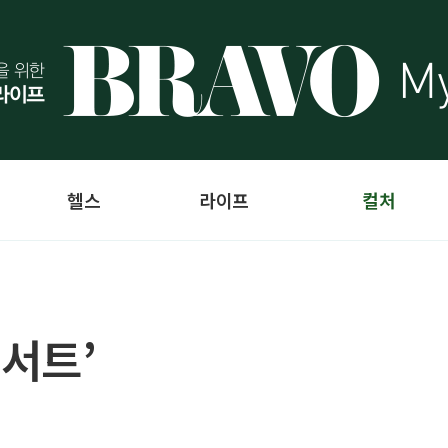
헬스
라이프
컬처
콘서트’