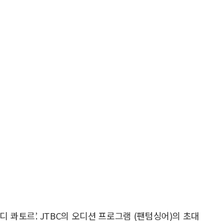
 콰토르’. JTBC의 오디션 프로그램 (팬텀싱어)의 초대