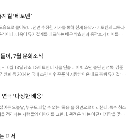
릴 수 있는 '미술관 피서'가 새로운 여름 여행의 선택지가 될 수 있다. 올여
 수 있는 미술관을 소개한다. ◆동해를 품은 예술 공간, 강릉 하슬라아트월
슬라아트월드는 빼놓기 아쉬운 곳이다. ‘하슬라’는 고구려·신라시
뮤지컬 ‘베토벤’
 모습으로 돌아왔다. 전면 수정한 서사를 통해 천재 음악가 베토벤의 고독과
 특징이다. 더욱이 뮤지컬계를 대표하는 배우 박효신과 홍광호가 타이틀롤
 일정 8월 11일까지 장소 세종문화회관 대극장 연출 길 메머트 출연 •루드
안토니 브렌타노 : 윤공주, 김지현, 김지우, •카스파 반 베토벤 : 신성민, 김도
중, •베티마 브렌타노 : 성민재, 유연정 등 러닝
들이, 7월 문화소식
일 ~ 10월 18일 장소 LG아트센터 서울 연출 데이빗 스완 출연 신성록, 김준
, 김환희 등 2014년 국내 초연 이후 꾸준히 사랑받아온 대표 흥행 뮤지컬 ‘드
 원작으로 한다. 400년 넘는 세월 동안 단 한 사람만을 사랑한 드라큘라 백
 화려한 무대로 그려낸다.이번 시즌에는 신성록, 김준수, 전동석에 이어 고
 각기 다른 매력의 드라큘라를 선보인다. 드라큘
 연극 ‘다정한 배웅’
접어든 오늘날, 누구도 피할 수 없는 ‘죽음’을 정면으로 바라본다. 특수 청소
을 정리하는 사람들의 이야기를 그린다. 관객은 ‘나는 어떤 마지막을 맞이
시간을 견뎌낼까’ 스스로에게 묻게 된다. 죽음을 이야기하지만, 결국 이 연
공연 소개 일정 7월 26일까지(수·목·금 공연) 장소 KT&G 상상마당 대치
•박민재 & 한달수 : 정겨운, 금동현 •윤선영 : 서권
는 피서