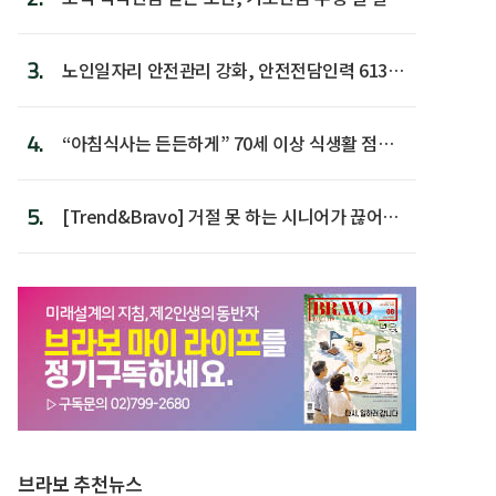
다
3.
노인일자리 안전관리 강화, 안전전담인력 613명
첫 배치
4.
“아침식사는 든든하게” 70세 이상 식생활 점수
가장 높아
5.
[Trend&Bravo] 거절 못 하는 시니어가 끊어야
할 행동 5
브라보 추천뉴스