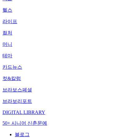
헬스
라이프
컬처
머니
테마
카드뉴스
컷&칼럼
브라보스페셜
브라보리포트
DIGITAL LIBRARY
50+ 시니어 신춘문예
블로그