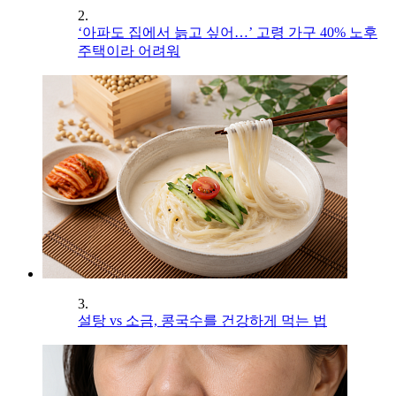
2.
‘아파도 집에서 늙고 싶어…’ 고령 가구 40% 노후
주택이라 어려워
3.
설탕 vs 소금, 콩국수를 건강하게 먹는 법