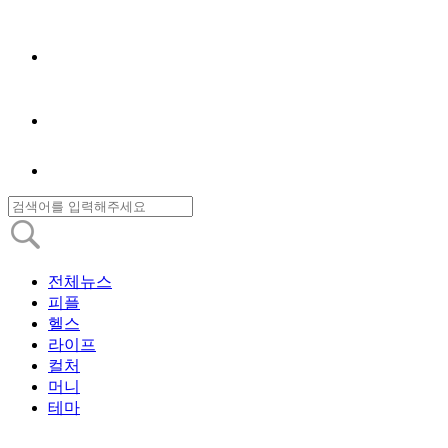
전체뉴스
피플
헬스
라이프
컬처
머니
테마