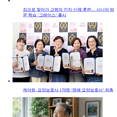
집으로 찾아가 고령자 인지·신체 훈련… 시니어 방
문 학습 ‘그레이스’ 출시
케어링, 요양보호사 170명 ‘명예 요양보호사’ 위촉