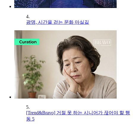
4.
광명, 시간을 걷는 문화 마실길
5.
[Trend&Bravo] 거절 못 하는 시니어가 끊어야 할 행
동 5