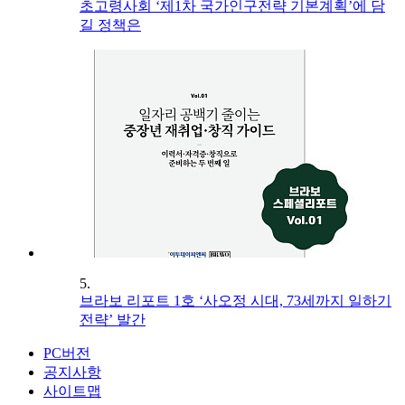
초고령사회 ‘제1차 국가인구전략 기본계획’에 담
길 정책은
5.
브라보 리포트 1호 ‘사오정 시대, 73세까지 일하기
전략’ 발간
PC버전
공지사항
사이트맵