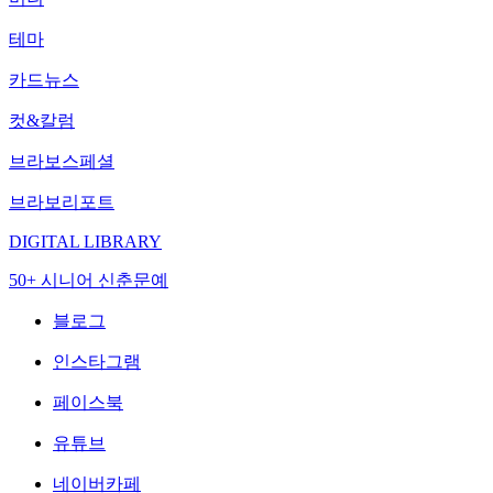
테마
카드뉴스
컷&칼럼
브라보스페셜
브라보리포트
DIGITAL LIBRARY
50+ 시니어 신춘문예
블로그
인스타그램
페이스북
유튜브
네이버카페