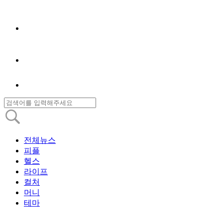
전체뉴스
피플
헬스
라이프
컬처
머니
테마