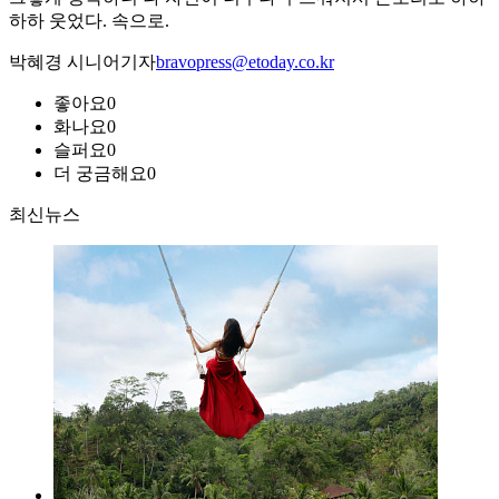
하하 웃었다. 속으로.
박혜경 시니어기자
bravopress@etoday.co.kr
좋아요
0
화나요
0
슬퍼요
0
더 궁금해요
0
최신뉴스