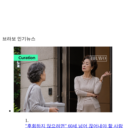
브라보 인기뉴스
1.
"후회하지 않으려면" 60세 넘어 끊어내야 할 사람