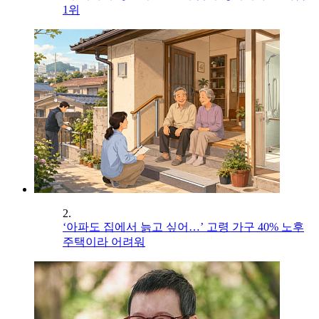
1위
2.
‘아파도 집에서 늙고 싶어…’ 고령 가구 40% 노후
주택이라 어려워