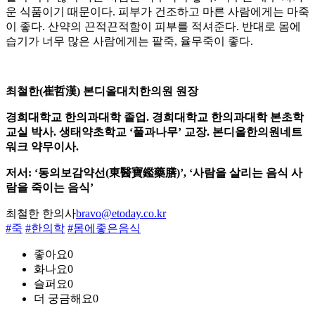
운 식품이기 때문이다. 피부가 건조하고 마른 사람에게는 마죽
이 좋다. 산약의 끈적끈적함이 피부를 적셔준다. 반대로 몸에
습기가 너무 많은 사람에게는 팥죽, 율무죽이 좋다.
최철한(崔哲漢) 본디올대치한의원 원장
경희대학교 한의과대학 졸업. 경희대학교 한의과대학 본초학
교실 박사. 생태약초학교 ‘풀과나무’ 교장. 본디올한의원네트
워크 약무이사.
저서: ‘동의보감약선(東醫寶鑑藥膳)’, ‘사람을 살리는 음식 사
람을 죽이는 음식’
최철한 한의사
bravo@etoday.co.kr
#죽
#한의학
#몸에좋은음식
좋아요
0
화나요
0
슬퍼요
0
더 궁금해요
0