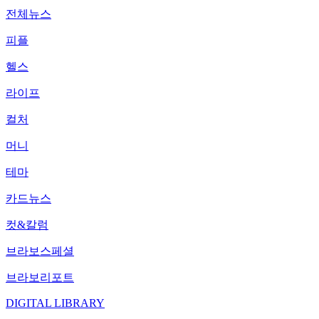
전체뉴스
피플
헬스
라이프
컬처
머니
테마
카드뉴스
컷&칼럼
브라보스페셜
브라보리포트
DIGITAL LIBRARY