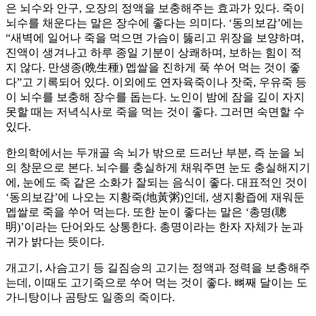
은 뇌수와 안구, 오장의 정액을 보충해주는 효과가 있다. 죽이
뇌수를 채운다는 말은 장수에 좋다는 의미다. ‘동의보감’에는
“새벽에 일어나 죽을 먹으면 가슴이 뚫리고 위장을 보양하며,
진액이 생겨나고 하루 종일 기분이 상쾌하며, 보하는 힘이 적
지 않다. 만생종(晩生種) 멥쌀을 진하게 푹 쑤어 먹는 것이 좋
다”고 기록되어 있다. 이외에도 연자육죽이나 잣죽, 우유죽 등
이 뇌수를 보충해 장수를 돕는다. 노인이 밤에 잠을 깊이 자지
못할 때는 저녁식사로 죽을 먹는 것이 좋다. 그러면 숙면할 수
있다.
한의학에서는 두개골 속 뇌가 밖으로 드러난 부분, 즉 눈을 뇌
의 창문으로 본다. 뇌수를 충실하게 채워주면 눈도 충실해지기
에, 눈에도 죽 같은 소화가 잘되는 음식이 좋다. 대표적인 것이
‘동의보감’에 나오는 지황죽(地黃粥)인데, 생지황즙에 재워둔
멥쌀로 죽을 쑤어 먹는다. 또한 눈이 좋다는 말은 ‘총명(聰
明)’이라는 단어와도 상통한다. 총명이라는 한자 자체가 눈과
귀가 밝다는 뜻이다.
개고기, 사슴고기 등 길짐승의 고기는 정액과 정력을 보충해주
는데, 이때도 고기죽으로 쑤어 먹는 것이 좋다. 뼈째 달이는 도
가니탕이나 곰탕도 일종의 죽이다.