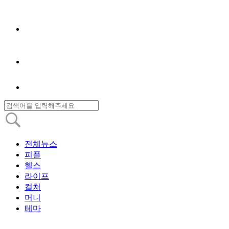
전체뉴스
피플
헬스
라이프
컬처
머니
테마