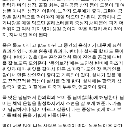
탄력과 뼈의 성장, 골절 회복, 골다공증 방지 등에 도움이 돼 여
성뿐 아니라 성장기 어린이, 노약자 모두에게 좋다. 그런데 곰
탕은 일시적으로 먹어야지 매일 먹으면 안 된다. 곰탕이나 도
가니탕을 매일 먹으면 콜레스테롤과 중성지방 때문에 피가 더
러워지고 여러 가지 병이 생길 것이다. 약은 적절히 써야 약이
지, 지나치면 독이 된다.
죽은 물도 아니고 밥도 아닌 그 중간의 음식이기 때문에 묘한
효과가 있다. 바로 완충제 효과다. 변비나 설사를 할 때도 죽이
좋다. 변비가 있을 때는 끈적끈적한 죽이 진액을 공급해 대변
을 잘 보도록 도와준다. ‘동의보감’에는 노인성 변비에 차즈기
씨앗과 대마 씨앗을 갈아서 만든 소마죽과 도인·잣·욱리인을
갈아서 만든 삼인죽이 좋다고 기록되어 있다. 설사가 있을 때
도 끈적끈적한 점성이 설사를 멎게 한다. 설사에는 팥죽과 찹
쌀죽이 좋고, 이질에는 파죽과 부추죽, 염교죽이 좋다.
죽 맛은 담담해서 한의학의 오미 중 담미(淡味)에 해당한다. 담
미는 체액 운행을 활성화시켜서 소변을 잘 보게 해준다. 가슴
이 답답하거나 입이 마르고 갈증이 나는 증상도 멎게 하고 부
기를 빼줘 몸을 가볍게 만들어준다.
열이 너무 많이 나는 사람은 녹두죽이 좋다. 녹두는 매우 차가