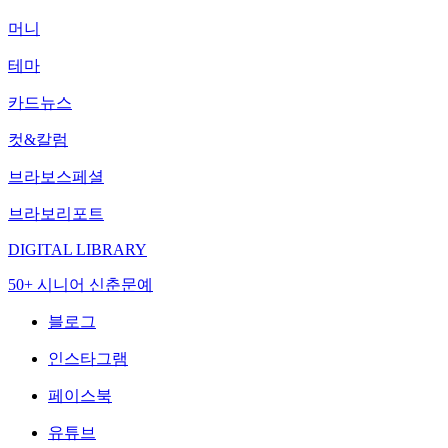
머니
테마
카드뉴스
컷&칼럼
브라보스페셜
브라보리포트
DIGITAL LIBRARY
50+ 시니어 신춘문예
블로그
인스타그램
페이스북
유튜브