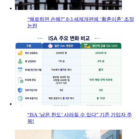
“해로하면 손해?” 8·3 세제개편에 ‘황혼이혼’ 조장
논란
“ISA ‘남은 한도’ 사라질 수 있다” 기존 가입자 주
목!