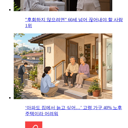
"후회하지 않으려면" 60세 넘어 끊어내야 할 사람
1위
‘아파도 집에서 늙고 싶어…’ 고령 가구 40% 노후
주택이라 어려워