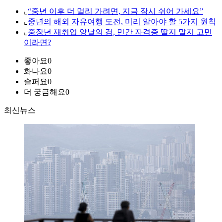
⌞
“중년 이후 더 멀리 가려면, 지금 잠시 쉬어 가세요”
⌞
중년의 해외 자유여행 도전, 미리 알아야 할 5가지 원칙
⌞
중장년 재취업 양날의 검, 민간 자격증 딸지 말지 고민
이라면?
좋아요
0
화나요
0
슬퍼요
0
더 궁금해요
0
최신뉴스