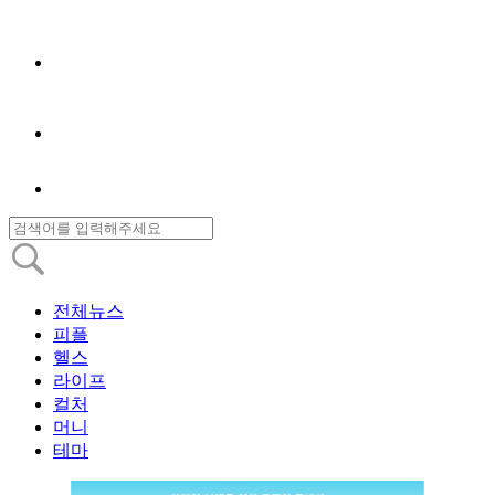
전체뉴스
피플
헬스
라이프
컬처
머니
테마