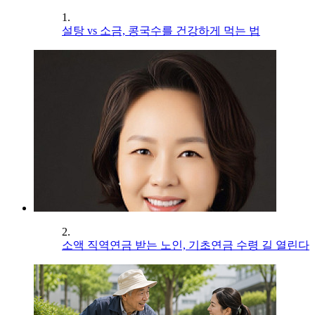
1.
설탕 vs 소금, 콩국수를 건강하게 먹는 법
2.
소액 직역연금 받는 노인, 기초연금 수령 길 열린다