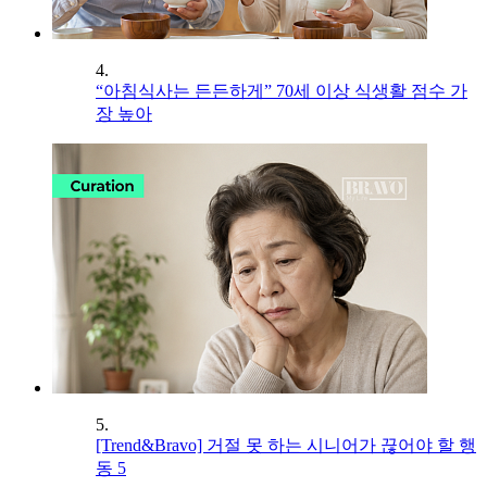
4.
“아침식사는 든든하게” 70세 이상 식생활 점수 가
장 높아
5.
[Trend&Bravo] 거절 못 하는 시니어가 끊어야 할 행
동 5