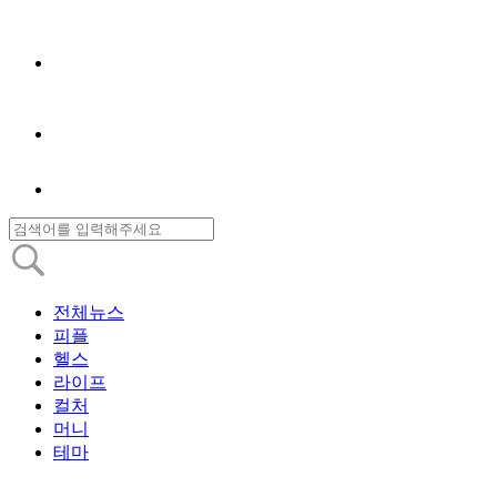
전체뉴스
피플
헬스
라이프
컬처
머니
테마