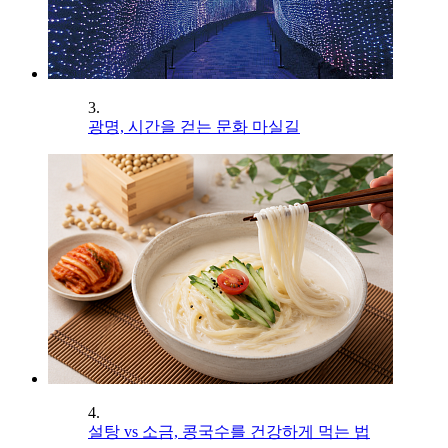
3.
광명, 시간을 걷는 문화 마실길
4.
설탕 vs 소금, 콩국수를 건강하게 먹는 법