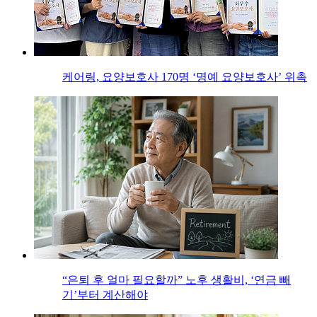
케어링, 요양보호사 170명 ‘명예 요양보호사’ 위촉
“은퇴 후 얼마 필요할까” 노후 생활비, ‘연금 빼
기’부터 계산해야