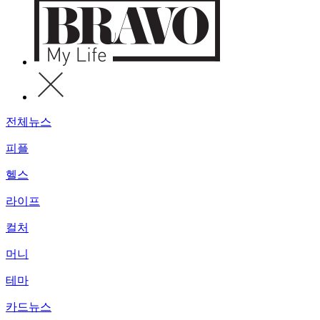
전체뉴스
피플
헬스
라이프
컬처
머니
테마
카드뉴스