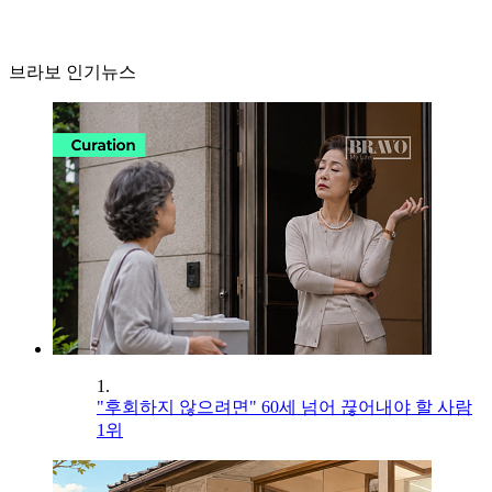
브라보 인기뉴스
1.
"후회하지 않으려면" 60세 넘어 끊어내야 할 사람
1위