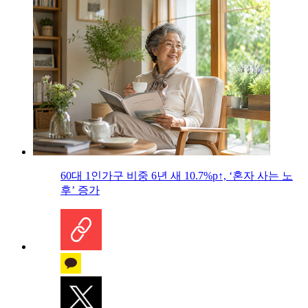
60대 1인가구 비중 6년 새 10.7%p↑, ‘혼자 사는 노
후’ 증가