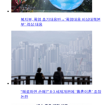
복지부, 폭염 초기대응반→‘폭염대응 비상대책본
부’ 격상 대응
“해로하면 손해?” 8·3 세제개편에 ‘황혼이혼’ 조장
논란