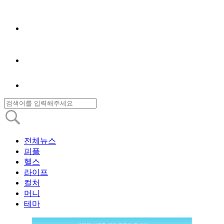
전체뉴스
피플
헬스
라이프
컬처
머니
테마