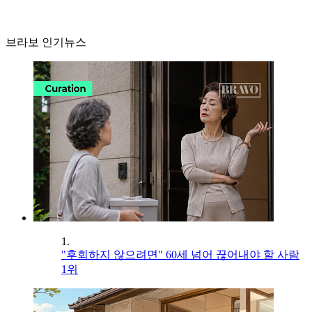
브라보 인기뉴스
1.
"후회하지 않으려면" 60세 넘어 끊어내야 할 사람
1위