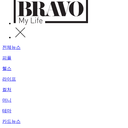
전체뉴스
피플
헬스
라이프
컬처
머니
테마
카드뉴스