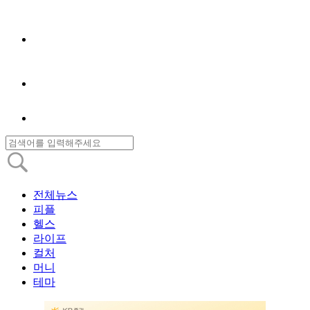
전체뉴스
피플
헬스
라이프
컬처
머니
테마