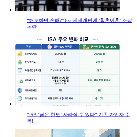
“해로하면 손해?” 8·3 세제개편에 ‘황혼이혼’ 조장
논란
“ISA ‘남은 한도’ 사라질 수 있다” 기존 가입자 주
목!