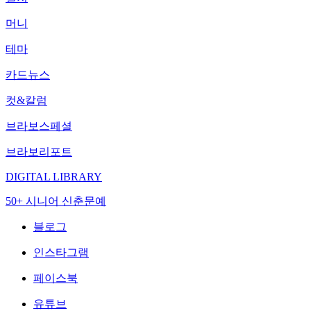
머니
테마
카드뉴스
컷&칼럼
브라보스페셜
브라보리포트
DIGITAL LIBRARY
50+ 시니어 신춘문예
블로그
인스타그램
페이스북
유튜브