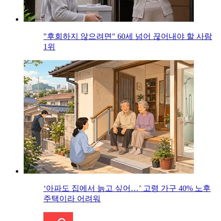
"후회하지 않으려면" 60세 넘어 끊어내야 할 사람
1위
‘아파도 집에서 늙고 싶어…’ 고령 가구 40% 노후
주택이라 어려워