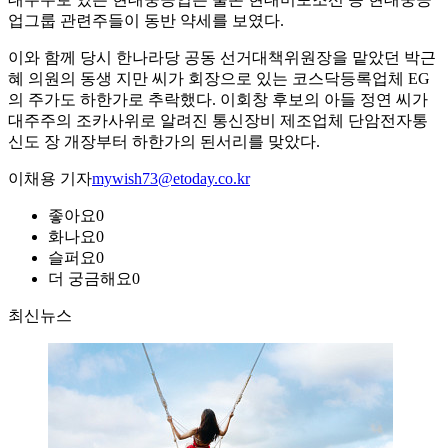
업그룹 관련주들이 동반 약세를 보였다.
이와 함께 당시 한나라당 공동 선거대책위원장을 맡았던 박근
혜 의원의 동생 지만 씨가 회장으로 있는 코스닥등록업체 EG
의 주가도 하한가로 추락했다. 이회창 후보의 아들 정연 씨가
대주주의 조카사위로 알려진 통신장비 제조업체 단암전자통
신도 장 개장부터 하한가의 된서리를 맞았다.
이채용 기자
mywish73@etoday.co.kr
좋아요
0
화나요
0
슬퍼요
0
더 궁금해요
0
최신뉴스