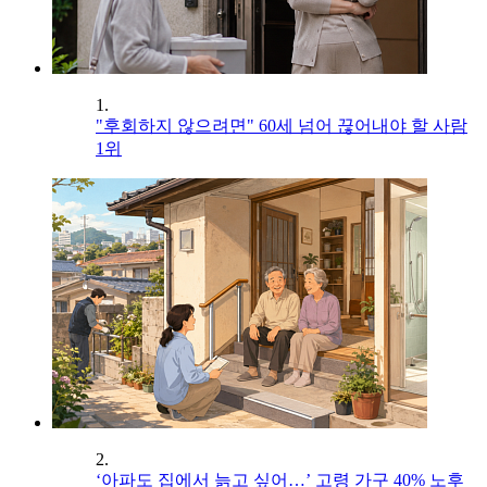
1.
"후회하지 않으려면" 60세 넘어 끊어내야 할 사람
1위
2.
‘아파도 집에서 늙고 싶어…’ 고령 가구 40% 노후