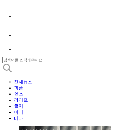
전체뉴스
피플
헬스
라이프
컬처
머니
테마