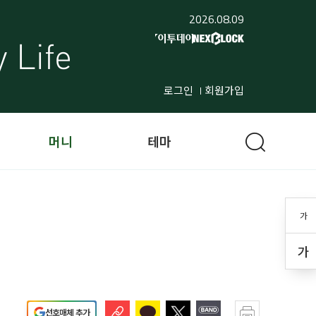
2026.08.09
로그인
회원가입
머니
테마
가
가
선호매체 추가