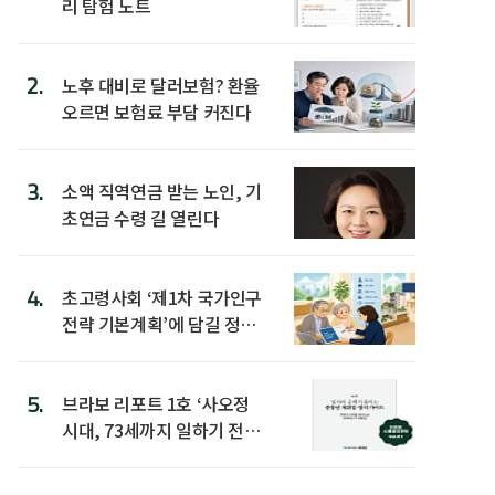
리 탐험 노트
2.
노후 대비로 달러보험? 환율
오르면 보험료 부담 커진다
3.
소액 직역연금 받는 노인, 기
초연금 수령 길 열린다
4.
초고령사회 ‘제1차 국가인구
전략 기본계획’에 담길 정책
은
5.
브라보 리포트 1호 ‘사오정
시대, 73세까지 일하기 전략’
발간