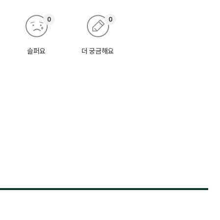
0
0
슬퍼요
더 궁금해요