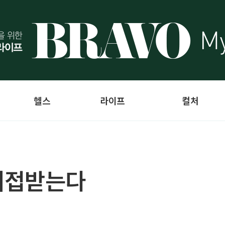
헬스
라이프
컬처
대접받는다