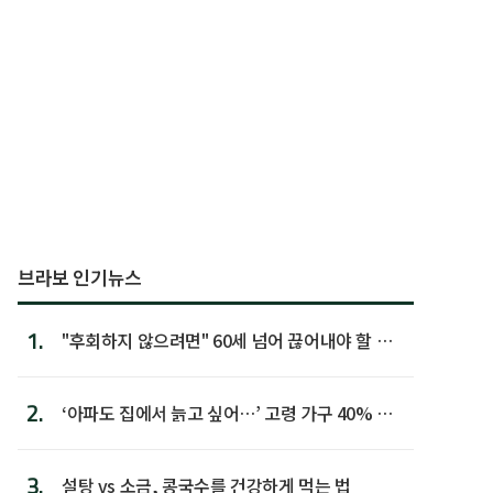
브라보 인기뉴스
1.
"후회하지 않으려면" 60세 넘어 끊어내야 할 사
람 1위
2.
‘아파도 집에서 늙고 싶어…’ 고령 가구 40% 노
후 주택이라 어...
3.
설탕 vs 소금, 콩국수를 건강하게 먹는 법