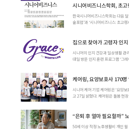
시니어비즈니스학회, 초고
한국시니어비즈니스학회는 다음 달 12
술포럼’과 ‘시니어비즈니스: 초고령
사회가 가져올 사회·경제적 변화에 
협력 기반을 넓히기 위해 마련됐다.
계하다’를 주제로 기조강연을 한다. 
집으로 찾아가 고령자 인지·
시니어의 인지 건강과 일상생활 관리
대일 방문 인지 훈련 프로그램 ‘그레
1~2회 이용자의 집을 방문해 인지
해 고령자의 외로움을 덜고, 식사와 
사용하는 자체 개발 워크북이 활용된다
케어링, 요양보호사 170명
시니어 케어 기업 케어링은 ‘요양보호
고 27일 밝혔다. 케어링은 돌봄 
기 위해 매년 명예 요양보호사를 선
동안 돌본 사례 등을 기준으로 각 
점에서 선정된 요양보호사들에게 위
“은퇴 후 얼마 필요할까” 
지식
50세 이상 적정 노후생활비 개인 월