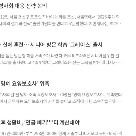
령사회 대응 전략 논의
일 서울 용산구 포포인츠 바이 쉐라톤 조선, 서울역에서 ‘2026 추계 학
사회의 설계와 전략’ 출판기념회를 연다고 5일 밝혔다. 이번 행사는 초고령
대응하기 위한 정책과 산업 전략을 논의하고, 학계와 산업계, 정책 현장의
 학술포럼에서는 김형수 호서대 교수가 ‘시니어비즈니스, 초고령사회를 설
이어 공동저자들이 돌봄과 금융, 헬스케어, 여가, 식품, 디지털 기술 등
신체 훈련… 시니어 방문 학습 ‘그레이스’ 출시
를 돕는 방문형 학습 서비스가 나왔다. 커넥티드456은 시니어를 위한 일
이스’를 출시했다고 4일 밝혔다. 그레이스는 전문 교육을 받은 매니저가 주
 훈련과 신체 활동을 진행하는 서비스다. 정기적인 대화와 정서적 교류를 통
약 복용 여부 등 일상생활 상태도 함께 살핀다. 인지 훈련에는 종이와 펜을
. 문제는 기억력과 주의집중력, 언어능력, 시공간 능력, 계산 능
 ‘명예 요양보호사’ 위촉
사의 날’을 맞아 소속 요양보호사 170명을 ‘명예 요양보호사’로 위촉했다
현장에서 근무하는 요양보호사의 사기를 높이고 조직에 대한 소속감을 강화하
정하고 있다. 돌봄 난도가 높은 어르신을 담당하거나 한 명의 어르신을 오랫
지역본부장의 추천을 받아 선정한다. 올해는 광주와 부산을 비롯한 전국 직영
촉장과 감사 편지를 전달했다. 우수 요양보호사들이 현장에서 쌓은 돌봄
노후 생활비, ‘연금 빼기’부터 계산해야
 197만6000원·부부 298만1000원 현재 지출부터 따져보고 국민·퇴직·개