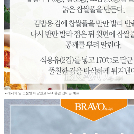
▲레시피 및 도움말 디알앤코 R&D총괄 장대근 셰프