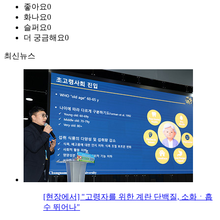
좋아요
0
화나요
0
슬퍼요
0
더 궁금해요
0
최신뉴스
[현장에서] "고령자를 위한 계란 단백질, 소화ㆍ흡
수 뛰어나"