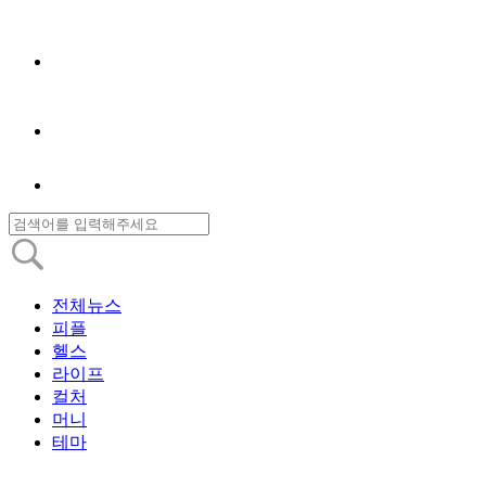
전체뉴스
피플
헬스
라이프
컬처
머니
테마