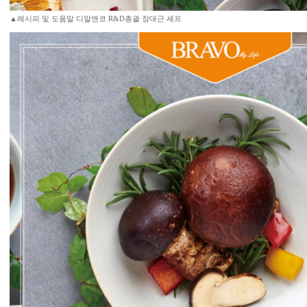
▲레시피 및 도움말 디알앤코 R&D총괄 장대근 셰프