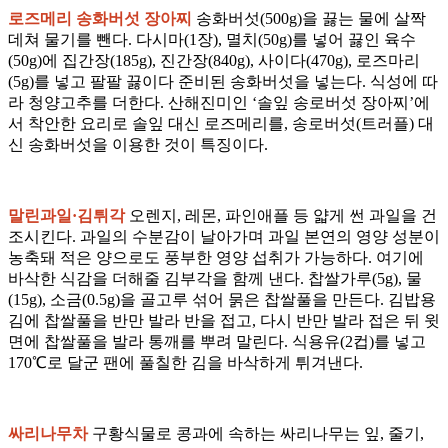
로즈메리 송화버섯 장아찌
송화버섯(500g)을 끓는 물에 살짝
데쳐 물기를 뺀다. 다시마(1장), 멸치(50g)를 넣어 끓인 육수
(50g)에 집간장(185g), 진간장(840g), 사이다(470g), 로즈마리
(5g)를 넣고 팔팔 끓이다 준비된 송화버섯을 넣는다. 식성에 따
라 청양고추를 더한다. 산해진미인 ‘솔잎 송로버섯 장아찌’에
서 착안한 요리로 솔잎 대신 로즈메리를, 송로버섯(트러플) 대
신 송화버섯을 이용한 것이 특징이다.
말린과일·김튀각
오렌지, 레몬, 파인애플 등 얇게 썬 과일을 건
조시킨다. 과일의 수분감이 날아가며 과일 본연의 영양 성분이
농축돼 적은 양으로도 풍부한 영양 섭취가 가능하다. 여기에
바삭한 식감을 더해줄 김부각을 함께 낸다. 찹쌀가루(5g), 물
(15g), 소금(0.5g)을 골고루 섞어 묽은 찹쌀풀을 만든다. 김밥용
김에 찹쌀풀을 반만 발라 반을 접고, 다시 반만 발라 접은 뒤 윗
면에 찹쌀풀을 발라 통깨를 뿌려 말린다. 식용유(2컵)를 넣고
170℃로 달군 팬에 풀칠한 김을 바삭하게 튀겨낸다.
싸리나무차
구황식물로 콩과에 속하는 싸리나무는 잎, 줄기,