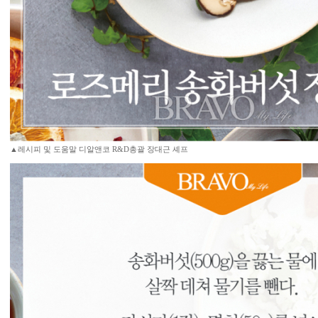
▲레시피 및 도움말 디알앤코 R&D총괄 장대근 셰프