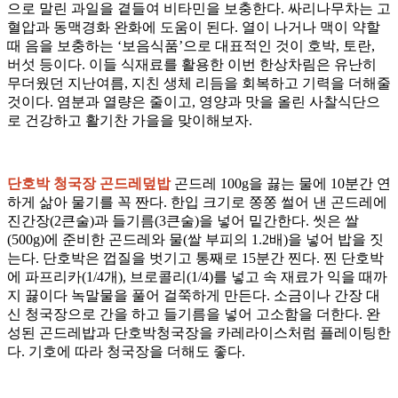
으로 말린 과일을 곁들여 비타민을 보충한다. 싸리나무차는 고
혈압과 동맥경화 완화에 도움이 된다. 열이 나거나 맥이 약할
때 음을 보충하는 ‘보음식품’으로 대표적인 것이 호박, 토란,
버섯 등이다. 이들 식재료를 활용한 이번 한상차림은 유난히
무더웠던 지난여름, 지친 생체 리듬을 회복하고 기력을 더해줄
것이다. 염분과 열량은 줄이고, 영양과 맛을 올린 사찰식단으
로 건강하고 활기찬 가을을 맞이해보자.
단호박 청국장 곤드레덮밥
곤드레 100g을 끓는 물에 10분간 연
하게 삶아 물기를 꼭 짠다. 한입 크기로 쫑쫑 썰어 낸 곤드레에
진간장(2큰술)과 들기름(3큰술)을 넣어 밑간한다. 씻은 쌀
(500g)에 준비한 곤드레와 물(쌀 부피의 1.2배)을 넣어 밥을 짓
는다. 단호박은 껍질을 벗기고 통째로 15분간 찐다. 찐 단호박
에 파프리카(1/4개), 브로콜리(1/4)를 넣고 속 재료가 익을 때까
지 끓이다 녹말물을 풀어 걸쭉하게 만든다. 소금이나 간장 대
신 청국장으로 간을 하고 들기름을 넣어 고소함을 더한다. 완
성된 곤드레밥과 단호박청국장을 카레라이스처럼 플레이팅한
다. 기호에 따라 청국장을 더해도 좋다.