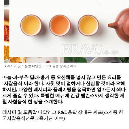
▲레시피 및 도움말 디알앤코 R&D총괄 장대근 셰프
마늘·파·부추·달래·흥거 등 오신채를 넣지 않고 만든 요리를
‘사찰음식’이라 한다. 자칫 맛이 덜하거나 심심할 것이라 오해
하지만, 다양한 레시피와 플레이팅을 접목하면 얼마든지 색다
르게 즐길 수 있다. 특별한 메뉴에 건강 밸런스까지 생각한 제
철 사찰음식 한 상을 소개한다.
레시피 및 도움말
디알앤코 R&D총괄 장대근 셰프(조계종 한
국사찰음식전문교육기관 이수)