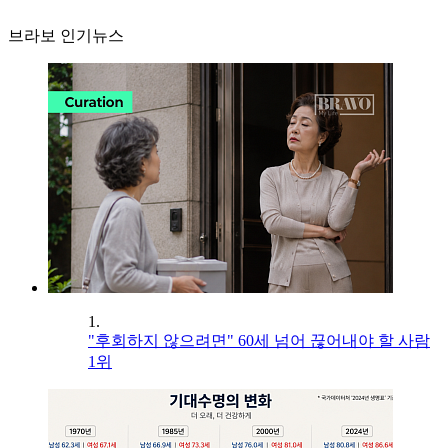
브라보 인기뉴스
1.
"후회하지 않으려면" 60세 넘어 끊어내야 할 사람
1위