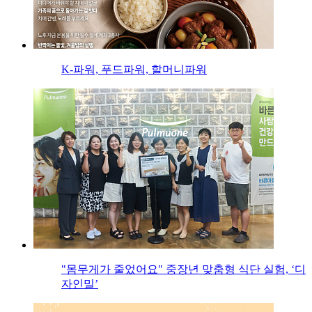
K-파워, 푸드파워, 할머니파워
"몸무게가 줄었어요" 중장년 맞춤형 식단 실험, ‘디
자인밀’