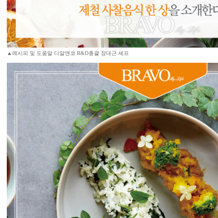
▲레시피 및 도움말 디알앤코 R&D총괄 장대근 셰프