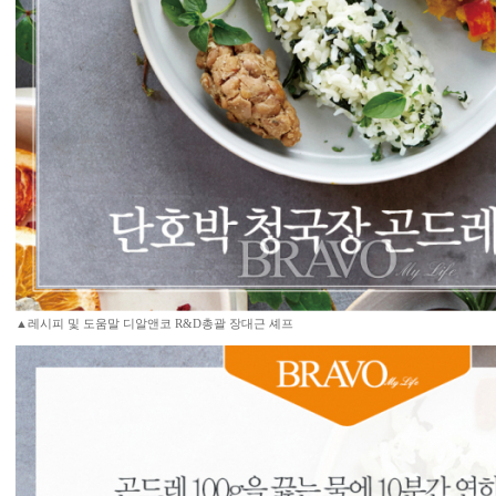
▲레시피 및 도움말 디알앤코 R&D총괄 장대근 셰프