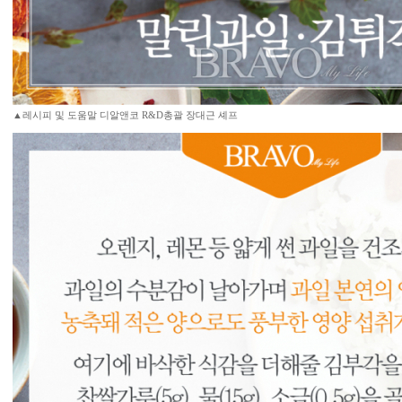
▲레시피 및 도움말 디알앤코 R&D총괄 장대근 셰프