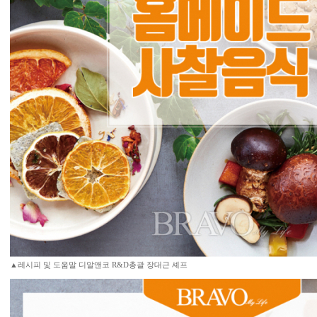
▲레시피 및 도움말 디알앤코 R&D총괄 장대근 셰프