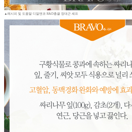
▲레시피 및 도움말 디알앤코 R&D총괄 장대근 셰프