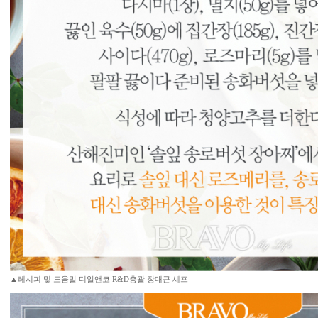
▲레시피 및 도움말 디알앤코 R&D총괄 장대근 셰프