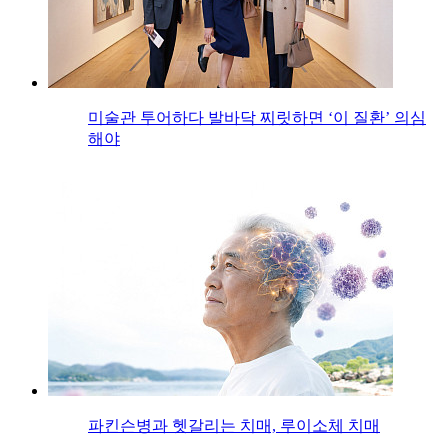
미술관 투어하다 발바닥 찌릿하면 ‘이 질환’ 의심
해야
파킨슨병과 헷갈리는 치매, 루이소체 치매