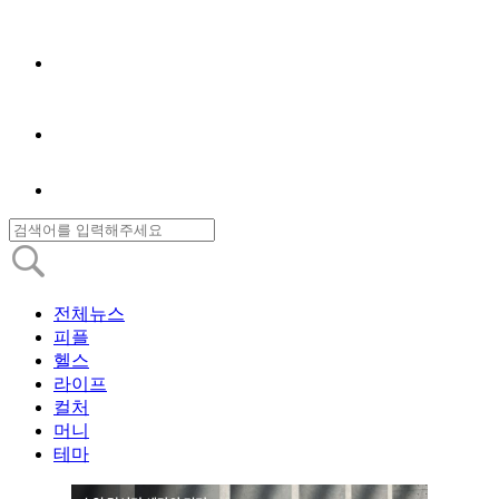
전체뉴스
피플
헬스
라이프
컬처
머니
테마