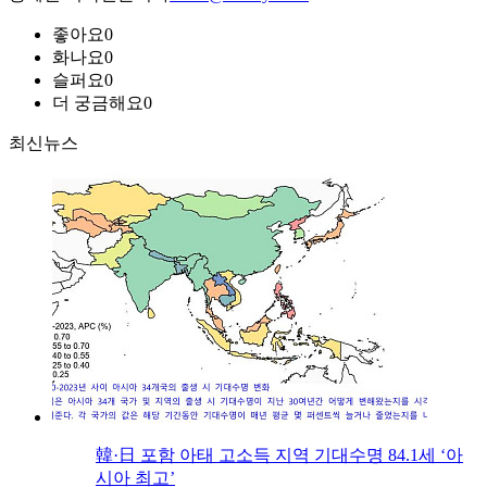
좋아요
0
화나요
0
슬퍼요
0
더 궁금해요
0
최신뉴스
韓·日 포함 아태 고소득 지역 기대수명 84.1세 ‘아
시아 최고’