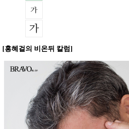
[홍혜걸의 비온뒤 칼럼]