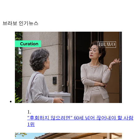
브라보 인기뉴스
1.
"후회하지 않으려면" 60세 넘어 끊어내야 할 사람
1위