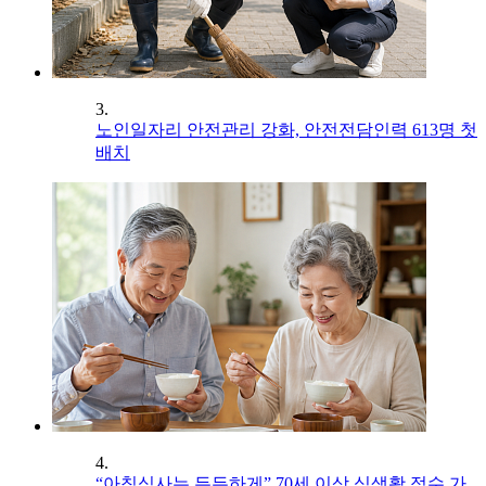
3.
노인일자리 안전관리 강화, 안전전담인력 613명 첫
배치
4.
“아침식사는 든든하게” 70세 이상 식생활 점수 가