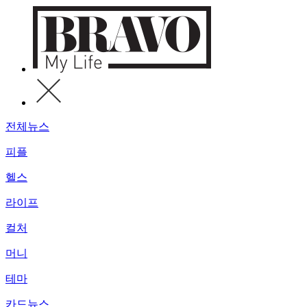
전체뉴스
피플
헬스
라이프
컬처
머니
테마
카드뉴스