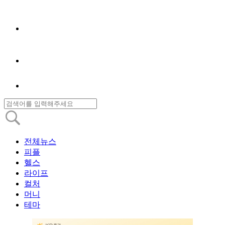
전체뉴스
피플
헬스
라이프
컬처
머니
테마