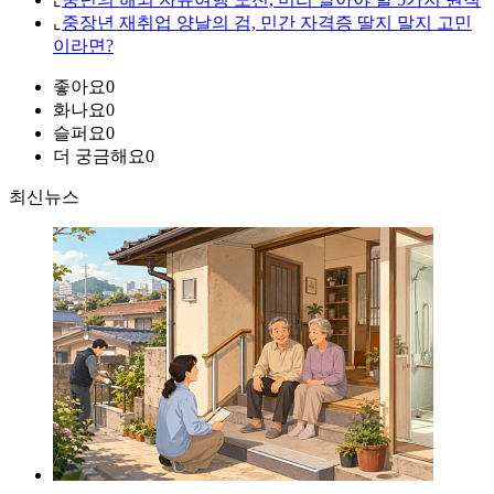
⌞
중장년 재취업 양날의 검, 민간 자격증 딸지 말지 고민
이라면?
좋아요
0
화나요
0
슬퍼요
0
더 궁금해요
0
최신뉴스