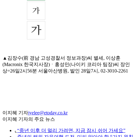
▲김장수(前 경남 고성경찰서 정보과장)씨 별세, 이상훈
(Macronix 한국지사장)ㆍ홍성민(나이키 코리아 팀장)씨 장인
상=26일2시56분 서울아산병원, 발인 28일7시, 02-3010-2261
이지혜 기자
jyelee@etoday.co.kr
이지혜 기자의 주요 뉴스
⌞
“중년 이후 더 멀리 가려면, 지금 잠시 쉬어 가세요”
⌞
중년의 해외 자유여행 도전, 미리 알아야 할 5가지 원칙