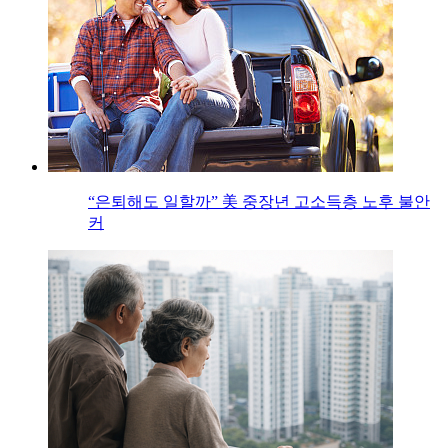
“은퇴해도 일할까” 美 중장년 고소득층 노후 불안
커