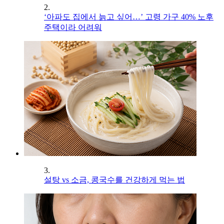
2.
‘아파도 집에서 늙고 싶어…’ 고령 가구 40% 노후
주택이라 어려워
3.
설탕 vs 소금, 콩국수를 건강하게 먹는 법