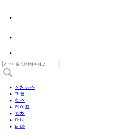
전체뉴스
피플
헬스
라이프
컬처
머니
테마