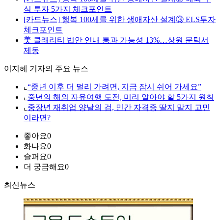
식 투자 5가지 체크포인트
[카드뉴스] 행복 100세를 위한 생애자산 설계③ ELS투자
체크포인트
美 클래리티 법안 연내 통과 가능성 13%…상원 문턱서
제동
이지혜 기자의 주요 뉴스
⌞
“중년 이후 더 멀리 가려면, 지금 잠시 쉬어 가세요”
⌞
중년의 해외 자유여행 도전, 미리 알아야 할 5가지 원칙
⌞
중장년 재취업 양날의 검, 민간 자격증 딸지 말지 고민
이라면?
좋아요
0
화나요
0
슬퍼요
0
더 궁금해요
0
최신뉴스