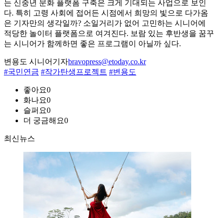
는 신중년 문화 플랫폼 구축은 크게 기대되는 사업으로 보인
다. 특히 고령 사회에 접어든 시점에서 희망의 빛으로 다가옴
은 기자만의 생각일까? 소일거리가 없어 고민하는 시니어에
적당한 놀이터 플랫폼으로 여겨진다. 보람 있는 후반생을 꿈꾸
는 시니어가 함께하면 좋은 프로그램이 아닐까 싶다.
변용도 시니어기자
bravopress@etoday.co.kr
#국민연금
#작가탄생프로젝트
#변용도
좋아요
0
화나요
0
슬퍼요
0
더 궁금해요
0
최신뉴스