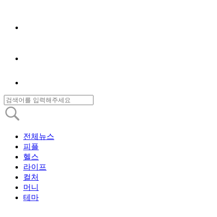
전체뉴스
피플
헬스
라이프
컬처
머니
테마