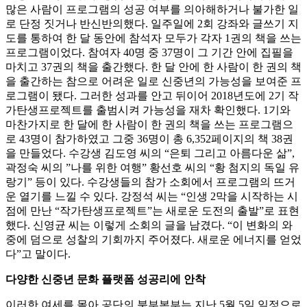
많은 사람이 프로그램의 성공 여부를 의아해하거나 불가한 일
로 단정 짓거나 반신반의했다. 일주일에 2회 강좌와 글쓰기 지
도를 통하여 한 달 동안에 참석자 모두가 각자 1권의 책을 쓰는
프로그램이었다. 참여자 40명 중 37명이 그 기간 안에 집필을
마치고 37권의 책을 출간했다. 한 달 안에 한 사람이 한 권의 책
을 출간하는 참으로 어려운 일로 신중년의 가능성을 보여준 프
로그램이 됐다. 그러한 성과를 안고 뒤이어 2018년도에 2기 작
가탄생프로젝트를 출범시켜 가능성을 재차 확인했다. 1기와
마찬가지로 한 달에 한 사람이 한 권의 책을 쓰는 프로그램으
로 43명이 참가하였고 그중 36명이 총 6,352페이지의 책 38권
을 만들었다. 수강생 김도영 씨의 “은퇴 그리고 아름다운 삶”,
곽정숙 씨의 ”나를 위한 여행” 황선호 씨의 “황 첨지의 독일 유
랑기” 등이 있다. 수강생들의 참가 소회에서 프로그램의 뜨거
운 열기를 느낄 수 있다. 강정석 씨는 “인생 2막을 시작하는 시
점에 만난 “작가탄생프로젝트”는 새로운 도전의 출발”로 표현
했다. 신영균 씨는 이렇게 소회의 글을 남겼다. “이 변화의 와
중에 덤으로 성찰의 기회까지 주어졌다. 새로운 에너지를 얻었
다”고 말이다.
다양한 신중년 문화 플랫폼 성공리에 안착
이러한 여세를 몰아 공단의 북부본부는 지난 5월 5일 일정으로