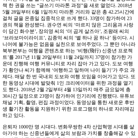
책 한 권을 쓰는 “글쓰기 마라톤 과정”을 새로 열었다. 2018년
5월 28일부터 6월 1일까지 마라톤 거리와 같은 총 42.25시간에
걸쳐 글을 온종일 집중적으로 쓰게 했다. 33명이 참가하여 23
권의 책을 완성됐다. 권수연 씨의 ‘마르지 않은 그리움과 사랑
이 담긴 화수분’, 장의영 씨의 ‘더 곱게 살즈아’, 조왕래 씨의
‘브라보마이라이프’, 김종억 씨의 ‘별 하나 꿈 하나’ 등이다. 시
니어에 불가능은 없음을 실천으로 보여주었다. 그 뿐만 아니라
북부본부는 여행을 콘텐츠로 하는 ‘비행(飛行) 신중년 프로젝
트’를 2017년 11월 20일부터 11월 24일까지 37명이 참가한 가
운데 진행해 여행 커뮤니티로 자리 잡아 가고 있다. 도보 여행
가 황안나 씨가 함께해 ‘여행하고 일하며 나이 들기’가 주요 과
제다. 매달 한 번 국내외 도보와 여행 모임을 이어가고 있다. 또
한 동영상 시대에 발맞춰 1인 크리에이터을 위한 과정을 열기
도 했다. 2018년 2월 2일부터 4월 13일까지 매주 금요일에 총
30시간 일정으로 23명이 참가하여 인기리에 진행됐다. 유튜브
채널 기획, 촬영, 편집 과정이었다. 동영상을 통한 새로운 후반
생 활기찬 활동을 지원하기 위한 프로그램의 하나로 자리매김
하고 있다.
은퇴자 1000만 명 시대다. 변화무쌍한 4차 산업혁명 시대를 살
아가야 하는 신중년들에게 삶의 보람과 가치를 창출해갈 수 있