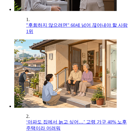
1.
"후회하지 않으려면" 60세 넘어 끊어내야 할 사람
1위
2.
‘아파도 집에서 늙고 싶어…’ 고령 가구 40% 노후
주택이라 어려워