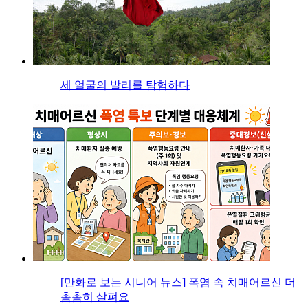
세 얼굴의 발리를 탐험하다
[만화로 보는 시니어 뉴스] 폭염 속 치매어르신 더
촘촘히 살펴요