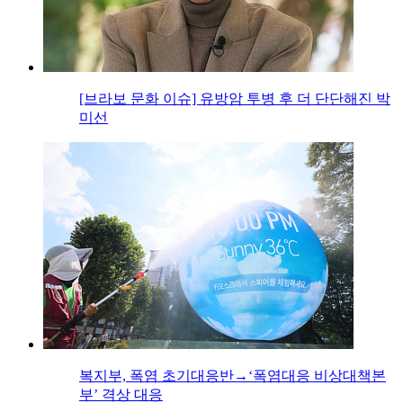
[브라보 문화 이슈] 유방암 투병 후 더 단단해진 박
미선
복지부, 폭염 초기대응반→‘폭염대응 비상대책본
부’ 격상 대응