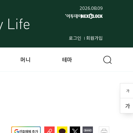
2026.08.09
로그인
회원가입
머니
테마
가
가
선호매체 추가