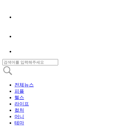
전체뉴스
피플
헬스
라이프
컬처
머니
테마