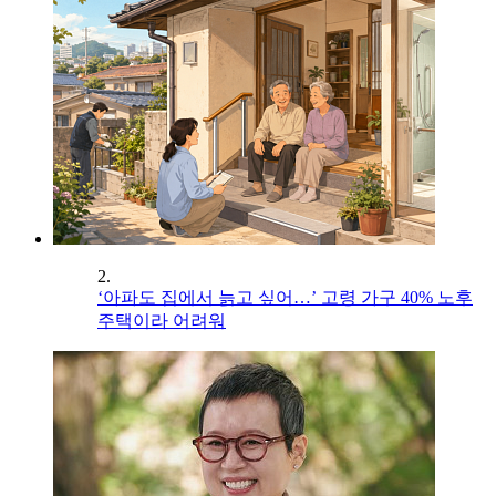
2.
‘아파도 집에서 늙고 싶어…’ 고령 가구 40% 노후
주택이라 어려워