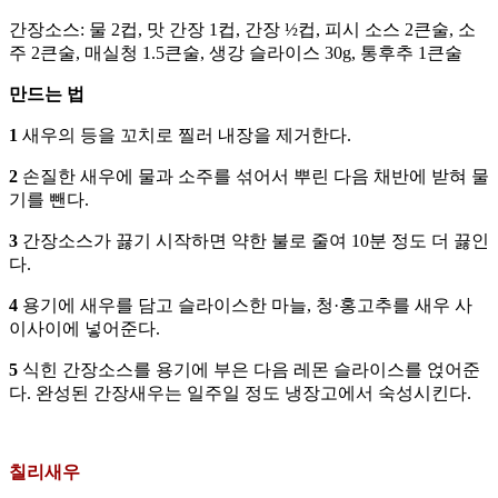
간장소스: 물 2컵, 맛 간장 1컵, 간장 ½컵, 피시 소스 2큰술, 소
주 2큰술, 매실청 1.5큰술, 생강 슬라이스 30g, 통후추 1큰술
만드는 법
1
새우의 등을 꼬치로 찔러 내장을 제거한다.
2
손질한 새우에 물과 소주를 섞어서 뿌린 다음 채반에 받혀 물
기를 뺀다.
3
간장소스가 끓기 시작하면 약한 불로 줄여 10분 정도 더 끓인
다.
4
용기에 새우를 담고 슬라이스한 마늘, 청·홍고추를 새우 사
이사이에 넣어준다.
5
식힌 간장소스를 용기에 부은 다음 레몬 슬라이스를 얹어준
다. 완성된 간장새우는 일주일 정도 냉장고에서 숙성시킨다.
칠리새우