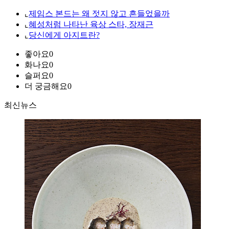
⌞
제임스 본드는 왜 젓지 않고 흔들었을까
⌞
혜성처럼 나타난 육상 스타, 장재근
⌞
당신에게 아지트란?
좋아요
0
화나요
0
슬퍼요
0
더 궁금해요
0
최신뉴스