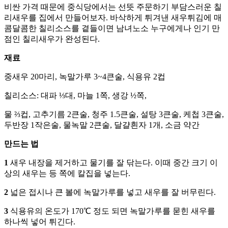
비싼 가격 때문에 중식당에서는 선뜻 주문하기 부담스러운 칠
리새우를 집에서 만들어보자. 바삭하게 튀겨낸 새우튀김에 매
콤달콤한 칠리소스를 곁들이면 남녀노소 누구에게나 인기 만
점인 칠리새우가 완성된다.
재료
중새우 20마리, 녹말가루 3~4큰술, 식용유 2컵
칠리소스: 대파 ⅓대, 마늘 1쪽, 생강 ½쪽,
물 ⅔컵, 고추기름 2큰술, 청주 1.5큰술, 설탕 3큰술, 케첩 3큰술,
두반장 1작은술, 물녹말 2큰술, 달걀흰자 1개, 소금 약간
만드는 법
1
새우 내장을 제거하고 물기를 잘 닦는다. 이때 중간 크기 이
상의 새우는 등 쪽에 칼집을 넣는다.
2
넓은 접시나 큰 볼에 녹말가루를 넣고 새우를 잘 버무린다.
3
식용유의 온도가 170℃ 정도 되면 녹말가루를 묻힌 새우를
하나씩 넣어 튀긴다.