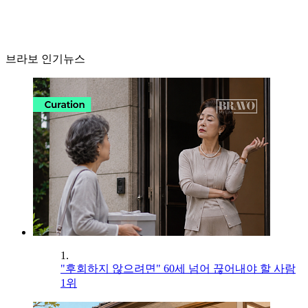
브라보 인기뉴스
1.
"후회하지 않으려면" 60세 넘어 끊어내야 할 사람
1위