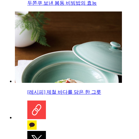
두쫀쿠 보낸 봄동 비빔밥의 효능
[레시피] 제철 바다를 담은 한 그릇