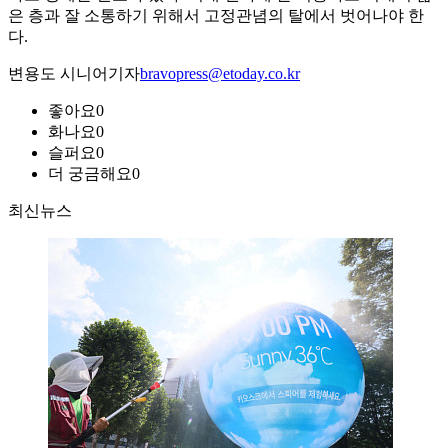
은 층과 잘 소통하기 위해서 고정관념의 탈에서 벗어나야 한
다.
변용도 시니어기자
bravopress@etoday.co.kr
좋아요
0
화나요
0
슬퍼요
0
더 궁금해요
0
최신뉴스