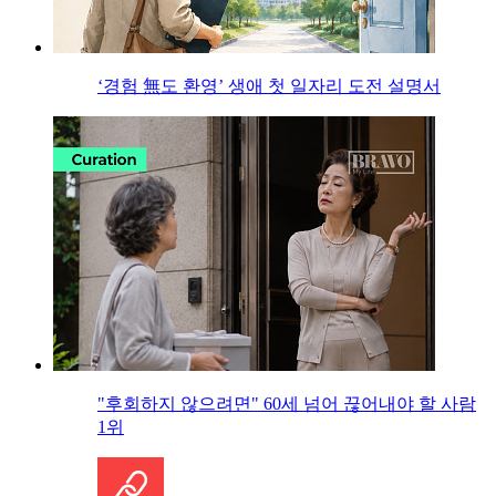
‘경험 無도 환영’ 생애 첫 일자리 도전 설명서
"후회하지 않으려면" 60세 넘어 끊어내야 할 사람
1위