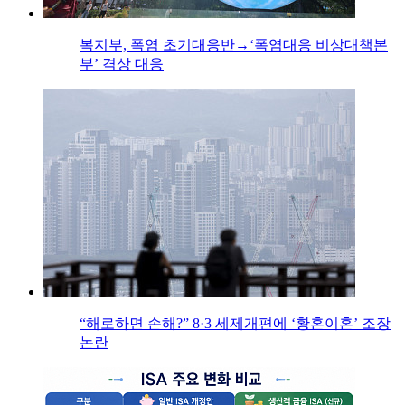
복지부, 폭염 초기대응반→‘폭염대응 비상대책본
부’ 격상 대응
“해로하면 손해?” 8·3 세제개편에 ‘황혼이혼’ 조장
논란