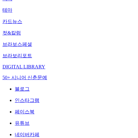
테마
카드뉴스
컷&칼럼
브라보스페셜
브라보리포트
DIGITAL LIBRARY
50+ 시니어 신춘문예
블로그
인스타그램
페이스북
유튜브
네이버카페