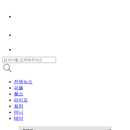
전체뉴스
피플
헬스
라이프
컬처
머니
테마