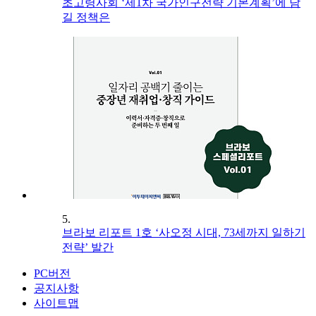
초고령사회 ‘제1차 국가인구전략 기본계획’에 담
길 정책은
5.
브라보 리포트 1호 ‘사오정 시대, 73세까지 일하기
전략’ 발간
PC버전
공지사항
사이트맵