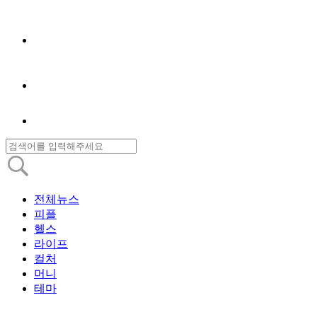
전체뉴스
피플
헬스
라이프
컬처
머니
테마