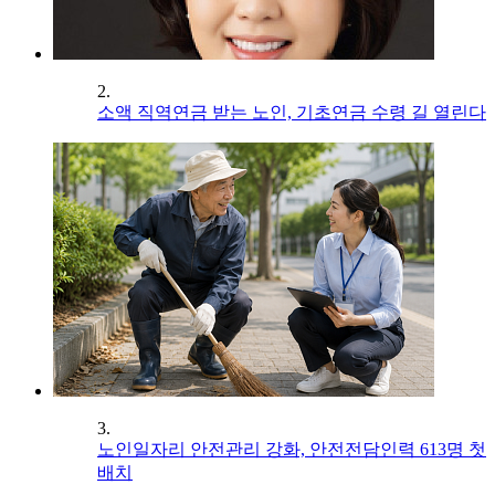
2.
소액 직역연금 받는 노인, 기초연금 수령 길 열린다
3.
노인일자리 안전관리 강화, 안전전담인력 613명 첫
배치