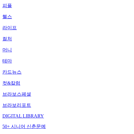
피플
헬스
라이프
컬처
머니
테마
카드뉴스
컷&칼럼
브라보스페셜
브라보리포트
DIGITAL LIBRARY
50+ 시니어 신춘문예