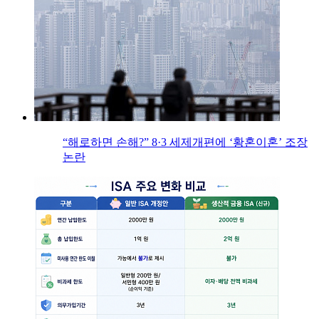
“해로하면 손해?” 8·3 세제개편에 ‘황혼이혼’ 조장
논란