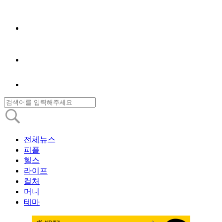
전체뉴스
피플
헬스
라이프
컬처
머니
테마