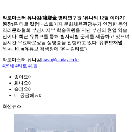
타로마스터 유나김(維那金 명리연구원 '유나와 12달 이야기'
원장)
은 타로 칼럼니스트이자 문화체육관광부가 인정한 동양
역리문화협회 부산시지부 학술위원을 지낸 부산의 현업 역술
인이다. 최근 유튜브를 통해 별자리별 운세를 제공하고 있으며
실시간 무료타로상담 생방송을 진행하고 있다.
유튜브채널
Yu-na Kim(유튜브 검색창에 '유나김타로')
타로마스터 유나김
bravo@etoday.co.kr
#운세
#타로
#1월
좋아요
0
화나요
0
슬퍼요
0
더 궁금해요
0
최신뉴스