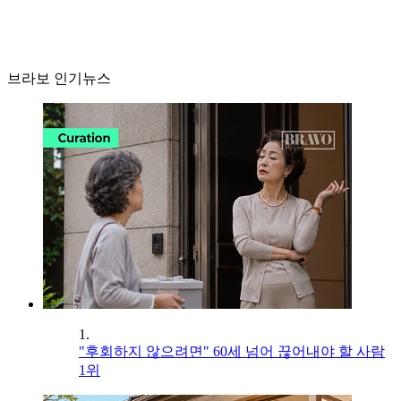
브라보 인기뉴스
1.
"후회하지 않으려면" 60세 넘어 끊어내야 할 사람
1위