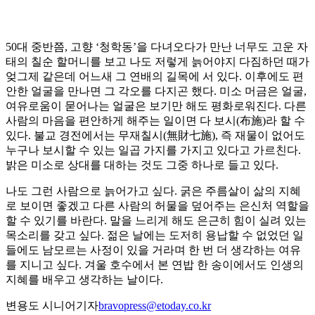
50대 중반쯤, 고향 ‘청학동’을 다녀오다가 만난 너무도 고운 자
태의 칠순 할머니를 보고 나도 저렇게 늙어야지 다짐하던 때가
엊그제 같은데 어느새 그 연배의 길목에 서 있다. 이후에도 편
안한 얼굴을 만나면 그 각오를 다지곤 했다. 미소 머금은 얼굴,
여유로움이 묻어나는 얼굴은 보기만 해도 평화로워진다. 다른
사람의 마음을 편안하게 해주는 일이면 다 보시(布施)라 할 수
있다. 불교 경전에서는 무재칠시(無財七施), 즉 재물이 없어도
누구나 보시할 수 있는 일곱 가지를 가지고 있다고 가르친다.
밝은 미소로 상대를 대하는 것도 그중 하나로 들고 있다.
나도 그런 사람으로 늙어가고 싶다. 굵은 주름살이 삶의 지혜
로 보이면 좋겠고 다른 사람의 허물을 덮어주는 은신처 역할을
할 수 있기를 바란다. 말을 느리게 해도 은근히 힘이 실려 있는
목소리를 갖고 싶다. 젊은 날에는 도저히 용납할 수 없었던 일
들에도 남모르는 사정이 있을 거라며 한 번 더 생각하는 여유
를 지니고 싶다. 겨울 호수에서 본 연밥 한 송이에서도 인생의
지혜를 배우고 생각하는 날이다.
변용도 시니어기자
bravopress@etoday.co.kr