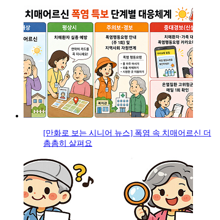
[만화로 보는 시니어 뉴스] 폭염 속 치매어르신 더
촘촘히 살펴요