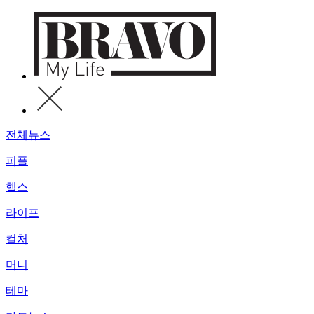
전체뉴스
피플
헬스
라이프
컬처
머니
테마