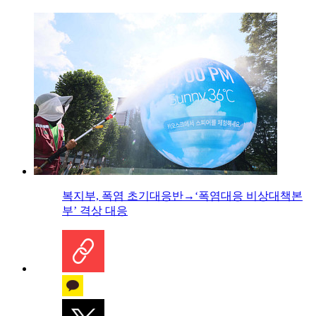
복지부, 폭염 초기대응반→‘폭염대응 비상대책본
부’ 격상 대응