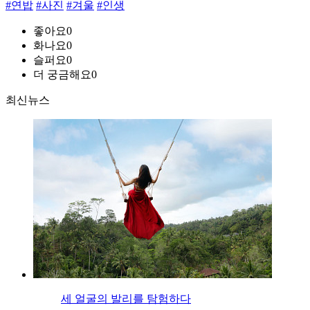
#연밥
#사진
#겨울
#인생
좋아요
0
화나요
0
슬퍼요
0
더 궁금해요
0
최신뉴스
세 얼굴의 발리를 탐험하다