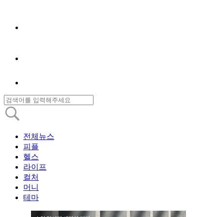
전체뉴스
피플
헬스
라이프
컬처
머니
테마