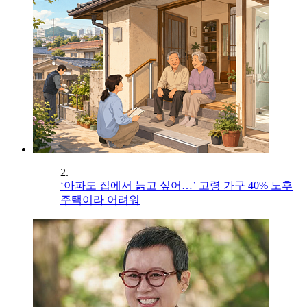
2.
‘아파도 집에서 늙고 싶어…’ 고령 가구 40% 노후
주택이라 어려워