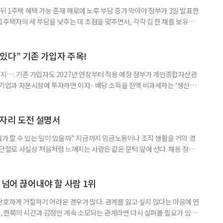
뒤 1주택 혜택 가능 존재 해로에 노후 부담 증가 막아야 정부가 3일 발표한
주택자의 세 부담을 낮추는 데 초점을 맞추면서, 각각 집 한 채를 보유한
것보다 이혼이 경제적으로 유리해질 수 있다는 분석이 나온다. 종합부동산
1주택 공제와 세액공제 적용 여부는 부부를 하나의 세대로 묶어 판단한다. 부
 세대가 두 채를 가진 것으로 보지만, 실제 이혼해 주거와 생계를 분
수 있다” 기존 가입자 주목!
폐지…. 기존 가입자도 2027년 연장부터 적용 예정 정부가 개인종합자산관
내 기업과 자본시장에 투자하면 이자· 배당 소득을 전액 비과세하는 ‘생산적
소득 이하 청년에게는 납입액의 10%를 소득공제 해주는 방안도 추진한다. 다만
 주목해야 한다. 그동안 사용하지 않고 쌓아둔 ISA 납입한도가 사라질 수 있
개편안이 국회 통과 후 그대로 시행된다면 법 시행 전 본
일자리 도전 설명서
내가 할 수 있는 일이 있을까.” 지금까지 임금노동이나 조직 생활을 거의 경
력 단절로 사실상 처음처럼 느껴지는 사람은 같은 문턱 앞에 선다. 채용 정보를
업무 지시, 동료 관계까지 낯설다. 이들에게 필요한 것은 ‘용기를 내라’는 말
밖에 섞여 있는 ‘첫 취업’, ‘경력 단절’ 생산인구가 줄어드는 상황에서 삶의
가 자원이다. 박경하 한국노인인력개발원 선임연구위
 넘어 끊어내야 할 사람 1위
단호하게 거절하기 어려운 경우가 많다. 관계를 잃고 싶지 않다는 마음에 연
 한쪽의 시간과 감정만 계속 소모되는 관계라면 다시 살펴볼 필요가 있다.