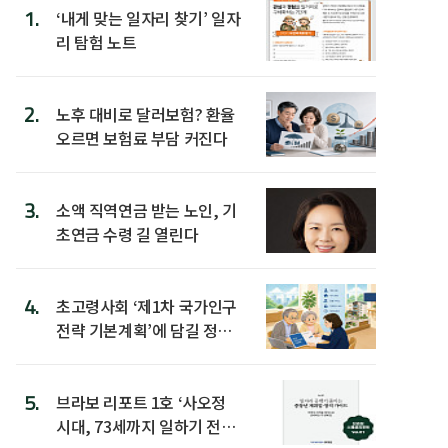
1.
‘내게 맞는 일자리 찾기’ 일자
리 탐험 노트
2.
노후 대비로 달러보험? 환율
오르면 보험료 부담 커진다
3.
소액 직역연금 받는 노인, 기
초연금 수령 길 열린다
4.
초고령사회 ‘제1차 국가인구
전략 기본계획’에 담길 정책
은
5.
브라보 리포트 1호 ‘사오정
시대, 73세까지 일하기 전략’