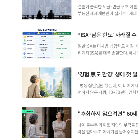
결혼이 불리한 세금·연금 구조 이혼 
부동산 세제개편안이 실거주 1세대 1
고령 부부에게는 혼인을 유지하는 
세는 개인별로 부과하지만, 1세대 
부가 각자 집 한 채씩을 보유하면 한
“ISA ‘남은 한도’ 사라질 
일반 ISA는 미사용 납입한도 이월 
리계좌(ISA)를 대폭 손질한다. 국
금융 ISA’를 새로 만들고, 일정 
기존 ISA 가입자라면 이번 개편안에
기 때문이다. 지난 3일 발표된 세제
‘경험 無도 환영’ 생애 첫 
“평생 집안일만 했는데, 이 나이에 
험하지 않은 사람, 10~20년의 경
찾고 이력서를 쓰는 일부터 출퇴근, 
보다 부담을 낮춘 진입 경로다. 통계 
경험이 풍부한 고령자는 중요한 국
"후회하지 않으려면" 60세
나이 들수록 가까운 지인의 부탁을 
락을 받아주고 이야기를 들어주지만,