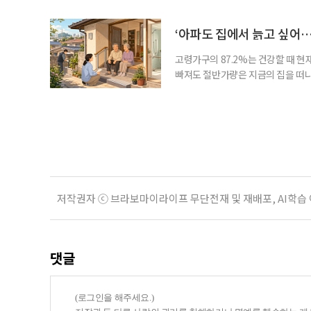
평소에는 무심하다가 필요할 때만 
관계가 아닌 편리한 도움이나 감정의
게 여기며, 거절하는 순간 태도를 
‘아파도 집에서 늙고 싶어…
다
고령가구의 87.2%는 건강할 때 현
빠져도 절반가량은 지금의 집을 떠나
공급에 무게가 실려 있다. 통합돌봄
지원 체계를 구축해야 한다는 제언이 
여름호에 실린 ‘통합돌봄 시행에 따른
저작권자 ⓒ 브라보마이라이프 무단전재 및 재배포, AI학습
댓글