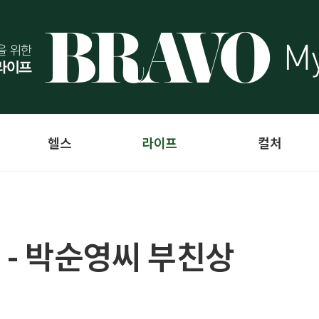
헬스
라이프
컬처
 - 박순영씨 부친상