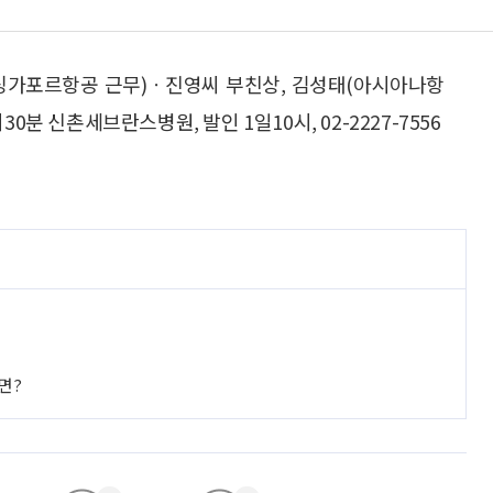
(싱가포르항공 근무)ㆍ진영씨 부친상, 김성태(아시아나항
0분 신촌세브란스병원, 발인 1일10시, 02-2227-7556
면?