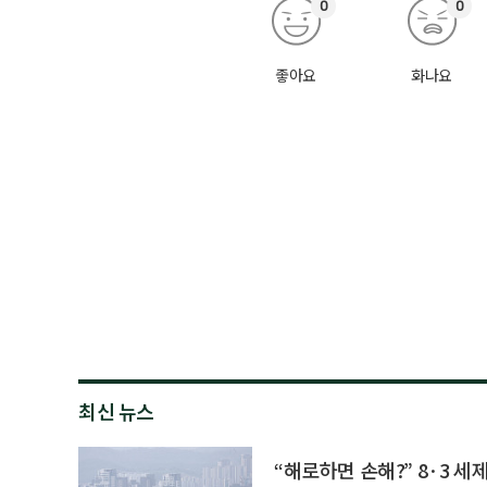
0
0
좋아요
화나요
최신 뉴스
“해로하면 손해?” 8·3 세