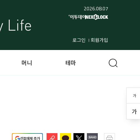
2026.08.07
로그인
회원가입
머니
테마
가
가
선호매체 추가