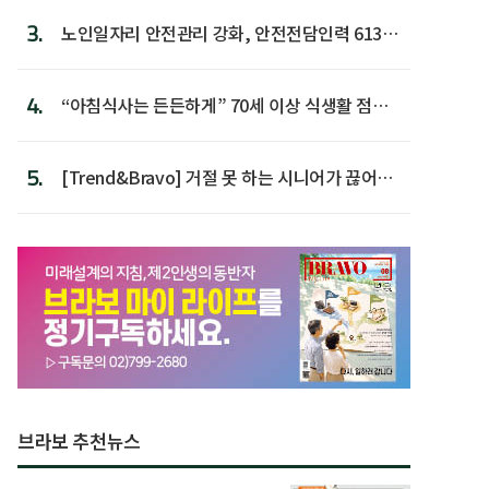
3.
노인일자리 안전관리 강화, 안전전담인력 613명
첫 배치
4.
“아침식사는 든든하게” 70세 이상 식생활 점수
가장 높아
5.
[Trend&Bravo] 거절 못 하는 시니어가 끊어야
할 행동 5
브라보 추천뉴스