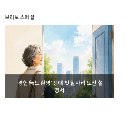
발간
브라보 스페셜
‘경험 無도 환영’ 생애 첫 일자리 도전 설
명서