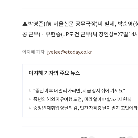
▲박영준(前 서울신문 공무국장)씨 별세, 박순영
공 근무)ㆍ유현승(JP모건 근무)씨 장인상=27일14시3
이지혜 기자
jyelee@etoday.co.kr
이지혜 기자의 주요 뉴스
“중년 이후 더 멀리 가려면, 지금 잠시 쉬어 가세요”
중년의 해외 자유여행 도전, 미리 알아야 할 5가지 원칙
중장년 재취업 양날의 검, 민간 자격증 딸지 말지 고민이라