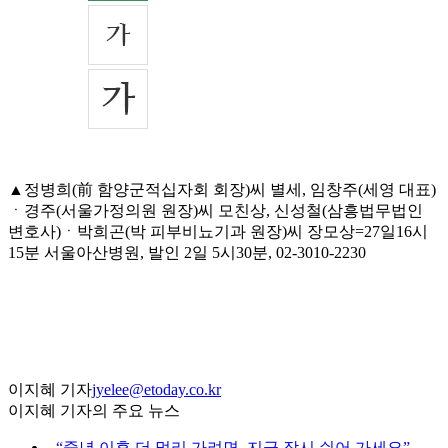
▲정병희(前 함양군적십자회 회장)씨 별세, 임창주(세영 대표)
ㆍ경주(서울가정의원 원장)씨 모친상, 신성철(삼흥법무법인
변호사)ㆍ박희곤(박 피부비뇨기과 원장)씨 장모상=27일16시
15분 서울아산병원, 발인 2일 5시30분, 02-3010-2230
이지혜 기자
jyelee@etoday.co.kr
이지혜 기자의 주요 뉴스
⌞
“중년 이후 더 멀리 가려면, 지금 잠시 쉬어 가세요”