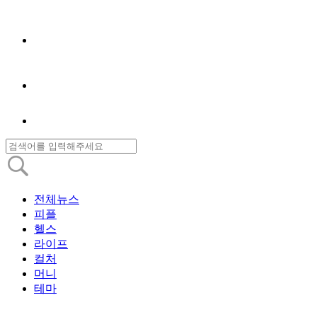
전체뉴스
피플
헬스
라이프
컬처
머니
테마