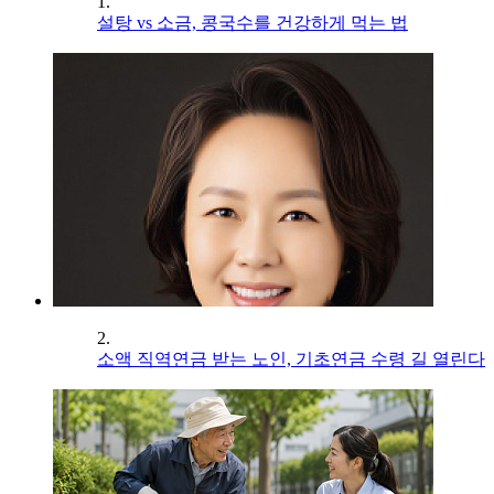
1.
설탕 vs 소금, 콩국수를 건강하게 먹는 법
2.
소액 직역연금 받는 노인, 기초연금 수령 길 열린다