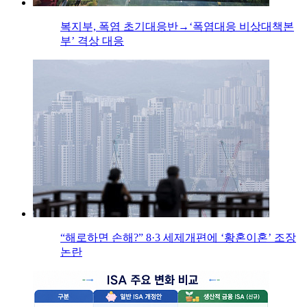
복지부, 폭염 초기대응반→‘폭염대응 비상대책본
부’ 격상 대응
“해로하면 손해?” 8·3 세제개편에 ‘황혼이혼’ 조장
논란