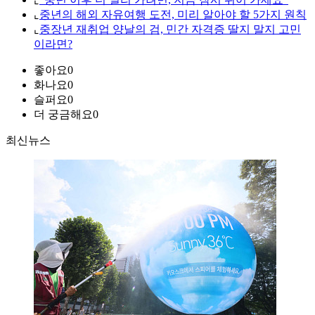
⌞
중년의 해외 자유여행 도전, 미리 알아야 할 5가지 원칙
⌞
중장년 재취업 양날의 검, 민간 자격증 딸지 말지 고민
이라면?
좋아요
0
화나요
0
슬퍼요
0
더 궁금해요
0
최신뉴스