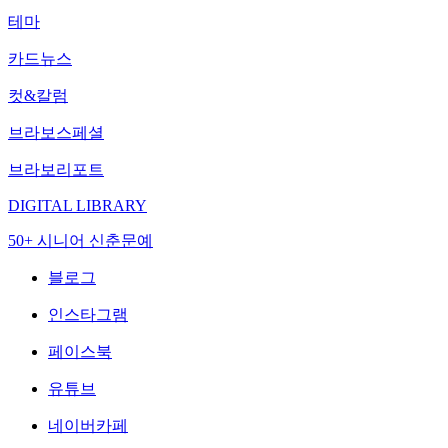
테마
카드뉴스
컷&칼럼
브라보스페셜
브라보리포트
DIGITAL LIBRARY
50+ 시니어 신춘문예
블로그
인스타그램
페이스북
유튜브
네이버카페