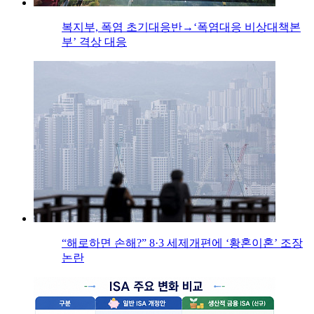
복지부, 폭염 초기대응반→‘폭염대응 비상대책본
부’ 격상 대응
“해로하면 손해?” 8·3 세제개편에 ‘황혼이혼’ 조장
논란