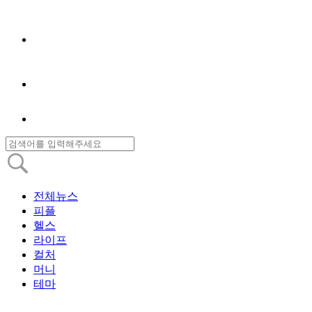
전체뉴스
피플
헬스
라이프
컬처
머니
테마