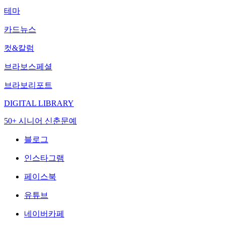
테마
카드뉴스
컷&칼럼
브라보스페셜
브라보리포트
DIGITAL LIBRARY
50+ 시니어 신춘문예
블로그
인스타그램
페이스북
유튜브
네이버카페