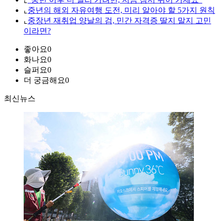
⌞
중년의 해외 자유여행 도전, 미리 알아야 할 5가지 원칙
⌞
중장년 재취업 양날의 검, 민간 자격증 딸지 말지 고민
이라면?
좋아요
0
화나요
0
슬퍼요
0
더 궁금해요
0
최신뉴스