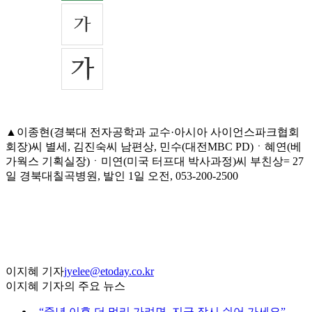
▲이종현(경북대 전자공학과 교수·아시아 사이언스파크협회
회장)씨 별세, 김진숙씨 남편상, 민수(대전MBC PD)ㆍ혜연(베
가웍스 기획실장)ㆍ미연(미국 터프대 박사과정)씨 부친상= 27
일 경북대칠곡병원, 발인 1일 오전, 053-200-2500
이지혜 기자
jyelee@etoday.co.kr
이지혜 기자의 주요 뉴스
⌞
“중년 이후 더 멀리 가려면, 지금 잠시 쉬어 가세요”