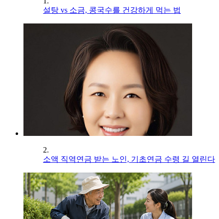
1.
설탕 vs 소금, 콩국수를 건강하게 먹는 법
2.
소액 직역연금 받는 노인, 기초연금 수령 길 열린다