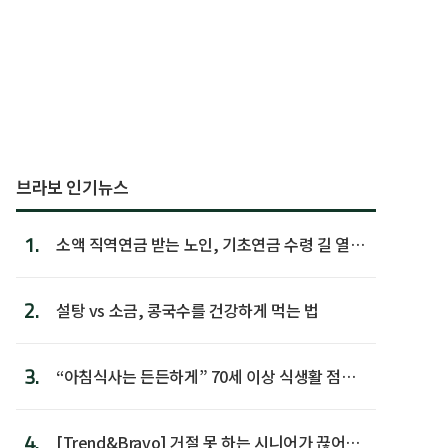
브라보 인기뉴스
1.
소액 직역연금 받는 노인, 기초연금 수령 길 열린
다
2.
설탕 vs 소금, 콩국수를 건강하게 먹는 법
3.
“아침식사는 든든하게” 70세 이상 식생활 점수
가장 높아
4.
[Trend&Bravo] 거절 못 하는 시니어가 끊어야