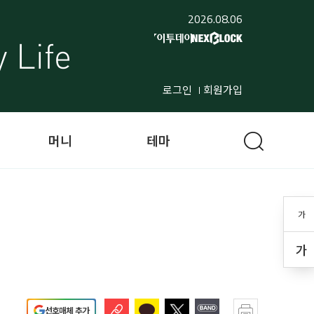
2026.08.06
로그인
회원가입
머니
테마
가
가
선호매체 추가