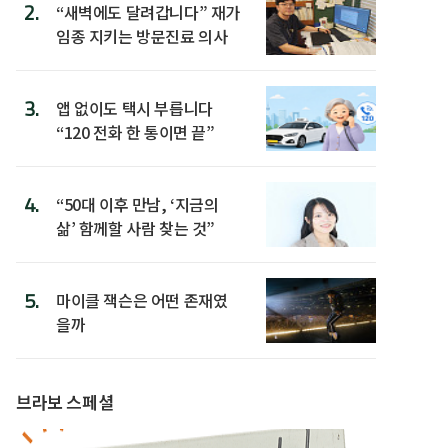
2.
“새벽에도 달려갑니다” 재가
임종 지키는 방문진료 의사
3.
앱 없이도 택시 부릅니다
“120 전화 한 통이면 끝”
4.
“50대 이후 만남, ‘지금의
삶’ 함께할 사람 찾는 것”
5.
마이클 잭슨은 어떤 존재였
을까
브라보 스페셜