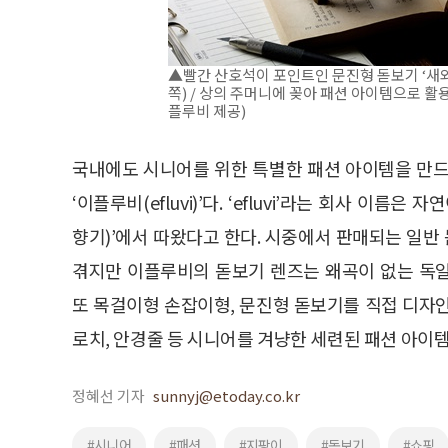
▲빨간 산호석이 포인트인 문진형 돋보기 ‘새와 
쪽) / 상의 주머니에 꽂아 패션 아이템으로 활
플루비 제공)
국내에도 시니어를 위한 특별한 패션 아이템을 만드
‘이플루비(efluvi)’다. ‘efluvi’라는 회사 이름
향기)’에서 따왔다고 한다. 시중에서 판매되는 일
겪지만 이플루비의 돋보기 렌즈는 왜곡이 없는 독
또 목걸이형 손잡이형, 문진형 돋보기를 직접 디자
로치, 안경줄 등 시니어를 겨냥한 세련된 패션 아이템
정혜선 기자
sunnyj@etoday.co.kr
#시니어
#패션
#지팡이
#돋보기
#쇼핑