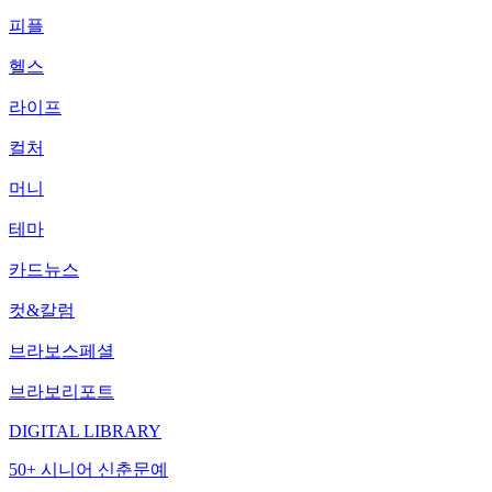
피플
헬스
라이프
컬처
머니
테마
카드뉴스
컷&칼럼
브라보스페셜
브라보리포트
DIGITAL LIBRARY
50+ 시니어 신춘문예