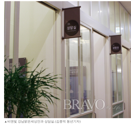
▲비앤빛 강남밝은세상안과 상담실.(김종억 동년기자)