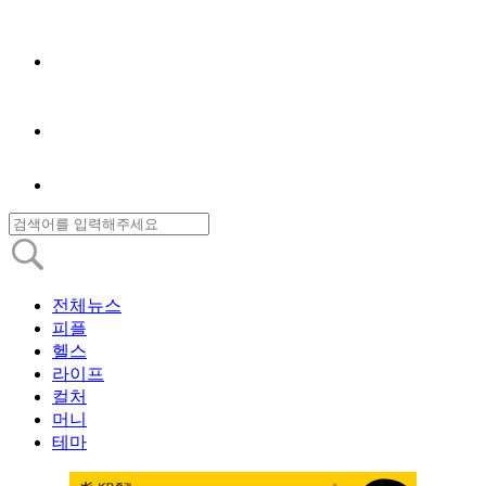
전체뉴스
피플
헬스
라이프
컬처
머니
테마