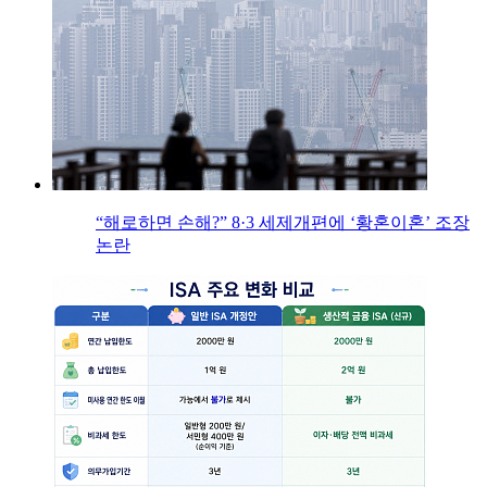
“해로하면 손해?” 8·3 세제개편에 ‘황혼이혼’ 조장
논란