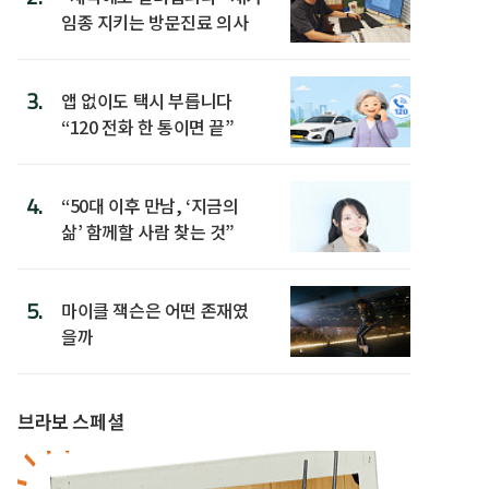
임종 지키는 방문진료 의사
3.
앱 없이도 택시 부릅니다
“120 전화 한 통이면 끝”
4.
“50대 이후 만남, ‘지금의
삶’ 함께할 사람 찾는 것”
5.
마이클 잭슨은 어떤 존재였
을까
브라보 스페셜