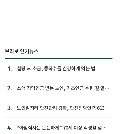
브라보 인기뉴스
1.
설탕 vs 소금, 콩국수를 건강하게 먹는 법
2.
소액 직역연금 받는 노인, 기초연금 수령 길 열린
다
3.
노인일자리 안전관리 강화, 안전전담인력 613명
첫 배치
4.
“아침식사는 든든하게” 70세 이상 식생활 점수