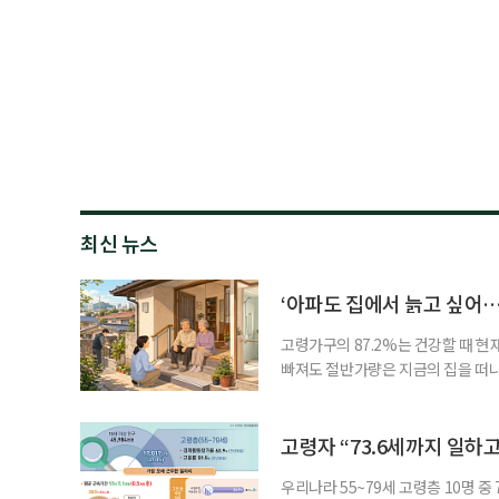
최신 뉴스
‘아파도 집에서 늙고 싶어…
고령가구의 87.2%는 건강할 때 현
빠져도 절반가량은 지금의 집을 떠나
공급에 무게가 실려 있다. 통합돌봄
지원 체계를 구축해야 한다는 제언이 
여름호에 실린 ‘통합돌봄 시행에 따른
고령자 “73.6세까지 일하고
우리나라 55~79세 고령층 10명 