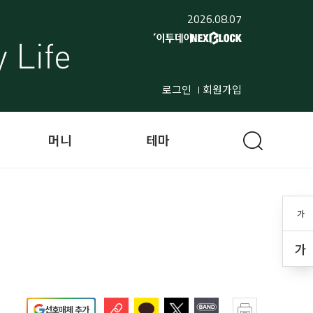
2026.08.07
로그인
회원가입
머니
테마
가
가
선호매체 추가