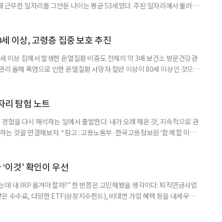
오래 근무한 일자리를 그만둔 나이는 평균 53세였다. 주된 일자리에서 물러난
의 현실이 통계로 확인됐다. 고령층 취업자 1012만 5000명 국가데이터
제활동인구조사 고령층 부가조사 결과’에 따르면 55~79세 인구는 1701만
 증가했다. 15세 이상 인구에서 차지하는 비중은
0세 이상, 고령층 집중 보호 추진
0세 이상 집에서 발생한 온열질환 비중도 전체의 약 3배 보건소 방문건강관
 관리 올해 폭염으로 인한 온열질환 사망자 절반 이상이 80세 이상인 것으로
 방문건강관리사업을 통해 80세 이상 고령자 보호를 추진한다. 6일 복지부
까지 질병관리청으로 신고된 온열질환자는 총 2441명으로 이 중 65세 이상
이상은 300명(12.3%)으로 집계됐다. 연령별 환자 수
일자리 탐험 노트
경험을 다시 해석하는 일에서 출발한다. 내가 오래 해온 것, 지속적으로 관
 하는 것을 연결해보자. *참고 : 고용노동부·한국고용정보원 ‘함께 할 미래
브라보 마이 라이프’ 재구성. STEP 1. 내 안의 재료 찾기 1. 무엇을 바꾸고
뀌면 좋겠다’고 느낀 일은? 1._______________
__________ ▷ 그중 내가 직접 해볼 만
다 ‘이것’ 확인이 우선
데 내 IRP 옮겨야 할까?” 한 번쯤은 고민해봤을 생각이다. 퇴직연금사업
은 수수료, 다양한 ETF(상장지수펀드), 비대면 가입 혜택 등을 내세우며
 높다고 해서 무조건 옮기는 것만이 정답은 아니다. 퇴직연금은 오랜 기간
 확인해야 할 사항이 있다. 수익률 광고, 먼저 기준부터 봐야 한다 금융회