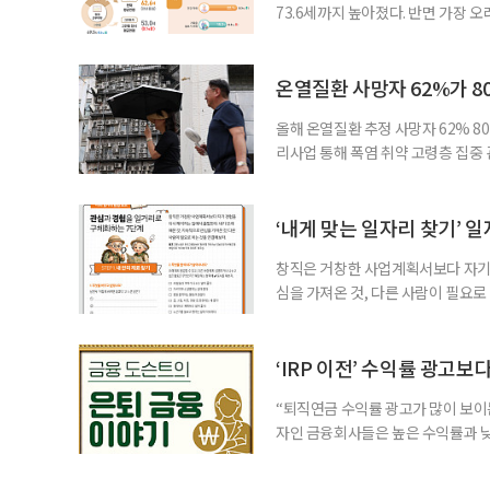
73.6세까지 높아졌다. 반면 가장 
뒤에도 상당 기간 일해야 하는 고령층
처가 5일 발표한 ‘2026년 5월 경
7000명으로, 1년 전보다 57만 명
온열질환 사망자 62%가 8
올해 온열질환 추정 사망자 62% 8
리사업 통해 폭염 취약 고령층 집중
나타났다. 이에 정부가 전국 보건소
에 따르면 5월 15일부터 이달 4일
고령층은 825명(33.8%), 80세 
‘내게 맞는 일자리 찾기’ 
창직은 거창한 사업계획서보다 자기 
심을 가져온 것, 다른 사람이 필요로
for 5060 창직사례집’을 바탕으로 ‘
싶었나요? ▷ 내가 살아오며 ‘이렇게 바
2._______________ 3._____
‘IRP 이전’ 수익률 광고보
“퇴직연금 수익률 광고가 많이 보이는
자인 금융회사들은 높은 수익률과 낮
가입자를 유치한다. 하지만 수익률이
운용하는 자금인 만큼, 광고보다 먼저