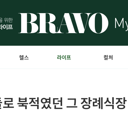
헬스
라이프
컬처
로 북적였던 그 장례식장