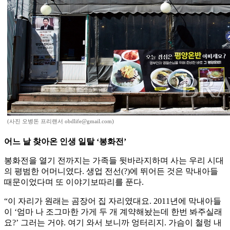
(사진 오병돈 프리랜서 obdlife@gmail.com)
어느 날 찾아온 인생 일탈 ‘봉화전’
봉화전을 열기 전까지는 가족들 뒷바라지하며 사는 우리 시대
의 평범한 어머니였다. 생업 전선(?)에 뛰어든 것은 막내아들
때문이었다며 또 이야기보따리를 푼다.
“이 자리가 원래는 곰장어 집 자리였대요. 2011년에 막내아들
이 ‘엄마 나 조그마한 가게 두 개 계약해놨는데 한번 봐주실래
요?’ 그러는 거야. 여기 와서 보니까 엉터리지. 가슴이 철렁 내