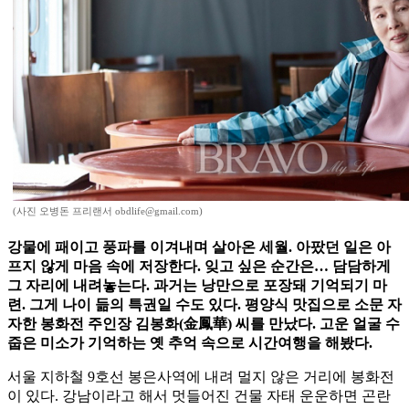
(사진 오병돈 프리랜서 obdlife@gmail.com)
강물에 패이고 풍파를 이겨내며 살아온 세월. 아팠던 일은 아
프지 않게 마음 속에 저장한다. 잊고 싶은 순간은… 담담하게
그 자리에 내려놓는다. 과거는 낭만으로 포장돼 기억되기 마
련. 그게 나이 듦의 특권일 수도 있다. 평양식 맛집으로 소문 자
자한 봉화전 주인장 김봉화(金鳳華) 씨를 만났다. 고운 얼굴 수
줍은 미소가 기억하는 옛 추억 속으로 시간여행을 해봤다.
서울 지하철 9호선 봉은사역에 내려 멀지 않은 거리에 봉화전
이 있다. 강남이라고 해서 멋들어진 건물 자태 운운하면 곤란