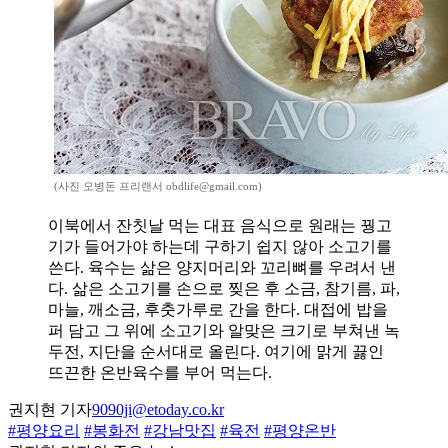
(사진 오병돈 프리랜서 obdlife@gmail.com)
이북에서 잔칫날 먹는 대표 음식으로 원래는 꿩고
기가 들어가야 하는데 구하기 쉽지 않아 소고기를
쓴다. 육수는 삶은 양지머리와 꼬리뼈를 우려서 낸
다. 삶은 소고기를 손으로 찢은 후 소금, 참기름, 파,
마늘, 깨소금, 후춧가루로 간을 한다. 대접에 밥을
퍼 담고 그 위에 소고기와 알맞은 크기로 부쳐낸 녹
두전, 지단을 순서대로 올린다. 여기에 맑게 끓인
뜨끈한 온반육수를 부어 먹는다.
권지현 기자
9090ji@etoday.co.kr
#평양요리
#봉화전
#강남맛집
#육전
#평양온반