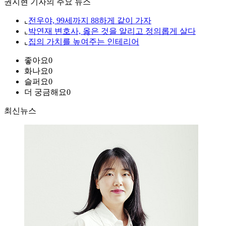
권지현 기자의 주요 뉴스
⌞
전우야, 99세까지 88하게 같이 가자
⌞
박연재 변호사, 옳은 것을 알리고 정의롭게 살다
⌞
집의 가치를 높여주는 인테리어
좋아요
0
화나요
0
슬퍼요
0
더 궁금해요
0
최신뉴스