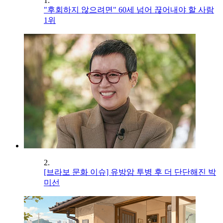
1.
"후회하지 않으려면" 60세 넘어 끊어내야 할 사람
1위
2.
[브라보 문화 이슈] 유방암 투병 후 더 단단해진 박
미선