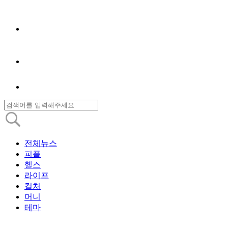
전체뉴스
피플
헬스
라이프
컬처
머니
테마