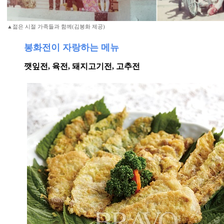
▲젊은 시절 가족들과 함께(김봉화 제공)
봉화전이 자랑하는 메뉴
깻잎전, 육전, 돼지고기전, 고추전