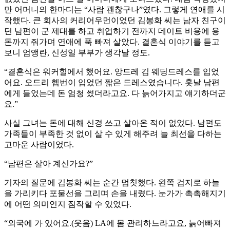
만 어머니의 한마디는 “사람 괜찮구나”였다. 그렇게 연애를 시
작했다. 큰 회사의 커리어우먼이었던 김봉화 씨는 남자 친구이
던 남편이 군 제대를 하고 취업하기 전까지 데이트 비용에 용
돈까지 줘가며 연애에 푹 빠져 살았다. 결혼식 이야기를 듣고
보니 엄앵란, 신성일 부부가 생각날 정도.
“결혼식은 워커힐에서 했어요. 앙드레 김 웨딩드레스를 입었
어요. 오드리 헵번이 입었던 짧은 드레스였습니다. 훗날 남편
에게 들었는데 돈 엄청 썼더라고요. 다 늙어가지고 얘기하더군
요.”
사실 그녀는 돈에 대해 신경 쓰고 살아온 적이 없었다. 남편도
가족들이 부족한 것 없이 살 수 있게 해주려 늘 최선을 다하는
고마운 사람이었다.
“남편은 살아 계신가요?”
기자의 질문에 김봉화 씨는 순간 멈칫했다. 왼쪽 검지로 하늘
을 가리키다 포물선을 그리며 손을 내렸다. 눈가가 촉촉해지기
에 어떤 의미인지 짐작할 수 있었다.
“외국에 가 있어요.(웃음) LA에 몸 관리하느라고요, 늙어빠져