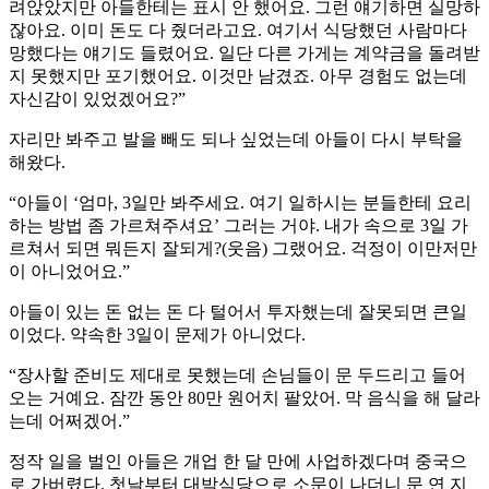
려앉았지만 아들한테는 표시 안 했어요. 그런 얘기하면 실망하
잖아요. 이미 돈도 다 줬더라고요. 여기서 식당했던 사람마다
망했다는 얘기도 들렸어요. 일단 다른 가게는 계약금을 돌려받
지 못했지만 포기했어요. 이것만 남겼죠. 아무 경험도 없는데
자신감이 있었겠어요?”
자리만 봐주고 발을 빼도 되나 싶었는데 아들이 다시 부탁을
해왔다.
“아들이 ‘엄마, 3일만 봐주세요. 여기 일하시는 분들한테 요리
하는 방법 좀 가르쳐주셔요’ 그러는 거야. 내가 속으로 3일 가
르쳐서 되면 뭐든지 잘되게?(웃음) 그랬어요. 걱정이 이만저만
이 아니었어요.”
아들이 있는 돈 없는 돈 다 털어서 투자했는데 잘못되면 큰일
이었다. 약속한 3일이 문제가 아니었다.
“장사할 준비도 제대로 못했는데 손님들이 문 두드리고 들어
오는 거예요. 잠깐 동안 80만 원어치 팔았어. 막 음식을 해 달라
는데 어쩌겠어.”
정작 일을 벌인 아들은 개업 한 달 만에 사업하겠다며 중국으
로 가버렸다. 첫날부터 대박식당으로 소문이 나더니 문 연 지