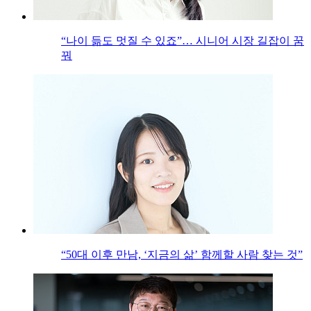
“나이 듦도 멋질 수 있죠”… 시니어 시장 길잡이 꿈
꿔
“50대 이후 만남, ‘지금의 삶’ 함께할 사람 찾는 것”