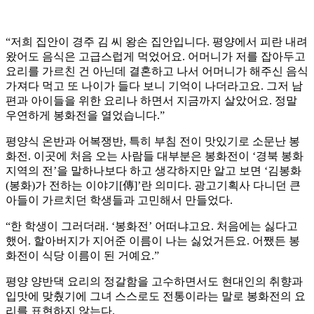
“저희 집안이 경주 김 씨 왕손 집안입니다. 평양에서 피란 내려
왔어도 음식은 고급스럽게 먹었어요. 어머니가 저를 잡아두고
요리를 가르친 건 아닌데 결혼하고 나서 어머니가 해주신 음식
가져다 먹고 또 나이가 들다 보니 기억이 나더라고요. 그저 남
편과 아이들을 위한 요리나 하면서 지금까지 살았어요. 정말
우연하게 봉화전을 열었습니다.”
평양식 온반과 어복쟁반, 특히 부침 전이 맛있기로 소문난 봉
화전. 이곳에 처음 오는 사람들 대부분은 봉화전이 ‘경북 봉화
지역의 전’을 말하나보다 하고 생각하지만 알고 보면 ‘김봉화
(봉화)가 전하는 이야기[傳]’란 의미다. 광고기획사 다니던 큰
아들이 가르치던 학생들과 고민해서 만들었다.
“한 학생이 그러더래. ‘봉화전’ 어떠냐고요. 처음에는 싫다고
했어. 할아버지가 지어준 이름이 나는 싫었거든요. 어쨌든 봉
화전이 식당 이름이 된 거예요.”
평양 양반댁 요리의 정갈함을 고수하면서도 현대인의 취향과
입맛에 맞췄기에 그녀 스스로도 전통이라는 말로 봉화전의 요
리를 표현하지 않는다.