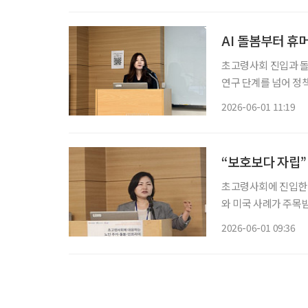
와 개선 필요성을 제
니어타운이다. 건강한
AI 돌봄부터 
간
초고령사회 진입과 돌
연구 단계를 넘어 정
디지털 역량 향상에 힘
2026-06-01 11:19
술 지원과 휴머노이드 
벤션센터에서 열린 ‘2
육연구단은 ‘AgeTe
“보호보다 자립
초고령사회에 진입한 
와 미국 사례가 주목
적인 삶을 유지할 수
2026-06-01 09:36
과 교수는 지난달 2
회’에서 ‘초고령사회
노인 주택 유형은 시
에