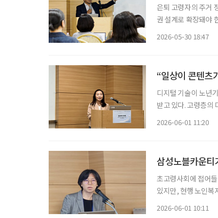
은퇴 고령자의 주거 
권 설계로 확장돼야 
관계와 일상생활이 이
2026-05-30 18:47
심이라는 것이다. 한
기학술대회에서 건축공
축공간연구원은 국무
“일상이 콘텐츠가
기
디지털 기술이 노년기
받고 있다. 고령층의
자기표현, 삶의 의미
2026-06-01 11:20
일 서울 광진구 세종
션인 골든에이지포럼(
과 디지털 학습경험’
삼성노블카운티가
감
초고령사회에 접어들
있지만, 현행 노인복
는 지적이 나왔다. 윤
2026-06-01 10:11
국노년학회 전기학술