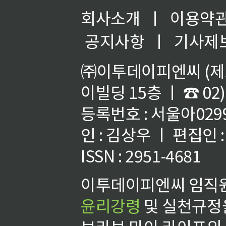
회사소개
ㅣ
이용약
공지사항
ㅣ
기사제
㈜이투데이피엔씨 (제호
이빌딩 15층 ㅣ ☎ 02)
등록번호 : 서울아02992
인 : 김상우 ㅣ 편집인
ISSN : 2951-4681
이투데이피엔씨 임직원
윤리강령
및 실천규정을