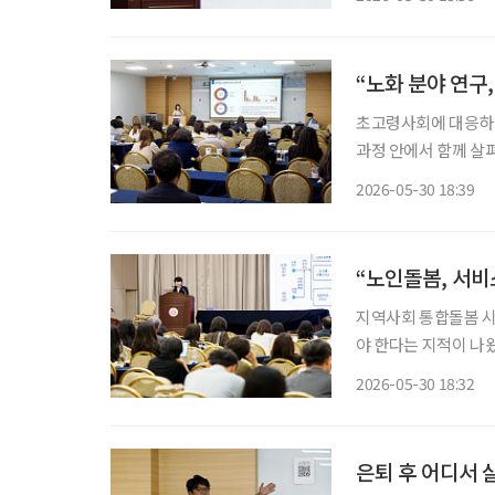
했다. 이번 학술대회
논의를 통해 초고령사
술대회는 개회식과 축
“노화 분야 연구
초고령사회에 대응하려면
과정 안에서 함께 살
식사, 신체 기능, 인
2026-05-30 18:39
피는 국가 단위 연구
벤션센터에서 열린 2
건강노화를 위한 다학
“노인돌봄, 서비
지역사회 통합돌봄 시
야 한다는 지적이 나
대됐지만, 실제 현장에
2026-05-30 18:32
봄의 제약 요인으로 
센터에서 ‘초고령사회
었다. 이날 오전 첫
은퇴 후 어디서 
돌봄