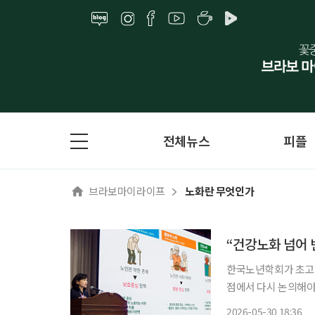
전체뉴스
피플
브라보마이라이프
노화란 무엇인가
“건강노화 넘어 
한국노년학회가 초고령
점에서 다시 논의해야
터에서 ‘초고령사회,
2026-05-30 18:36