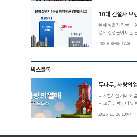
할 것으로 보인다. 
도
10대 건설사 브
올해 상반기 전국 분
청약 경쟁률이 다른 
건설사 브랜드와 상품성을
2026-08-08 17:00
산원 청약홈 자료에 
넥스블록
두나무, 사랑의열
디지털자산 거래소 
시 모금 캠페인에 맞춰
나무는 28일 NFT 
2025-11-28 10:47
밝혔다. 이번 프로젝