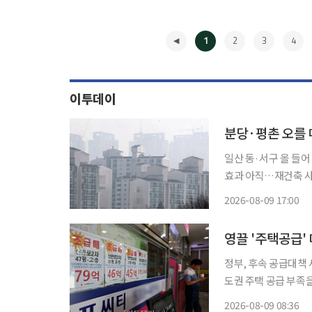
1
2
3
4
이투데이
분당·평촌 오를 
일산 동·서구 올 들어
효과 아직…재건축 사업성 발목 수도권 1기 신도시가 위치한
상승한 가운데 일산만
2026-08-09 17:00
록했고 산본·중동도 
◀
영끌 '주택공급
정부, 후속 공급대책 
도권 주택 공급 부족
다. 비아파트와 도심
2026-08-09 08:36