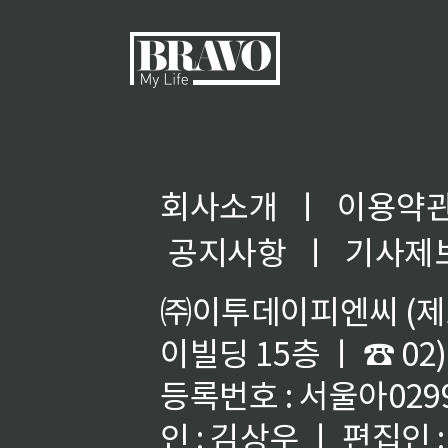
회사소개
ㅣ
이용약
공지사항
ㅣ
기사제
㈜이투데이피엔씨 (제호
이빌딩 15층 ㅣ ☎ 02)
등록번호 : 서울아02992
인 : 김상우 ㅣ 편집인