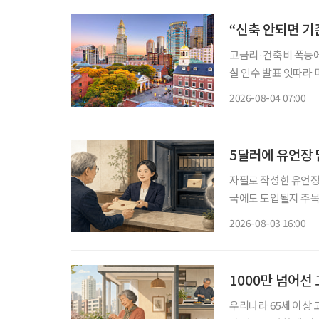
“신축 안되면 기
고금리·건축비 폭등에 신규 개발 ‘스톱’ 입주율 90%
설 인수 발표 잇따라 미국 고령자 주거시설 시장에 지각변동이 나타나고 있다. 고령화로 입주
수요는 빠르게 늘지만
2026-08-04 07:00
지연되자 투자사들은 
5달러에 유언장 
자필로 작성한 유언장
국에도 도입될지 주목
있다. 한국에서도 자필
2026-08-03 16:00
일 국회도서관의 ‘미
1000만 넘어선 
우리나라 65세 이상 