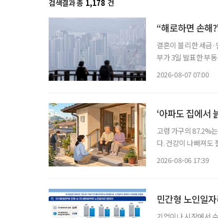
검색결과 총
1,178
건
“해로하면 손해?
결혼이 불리한 세금·연
부가 3일 발표한 부
맞추면서, 각각 집 
2026-08-07 07:00
‘아파도 집에서 
고령 가구의 87.2%
다. 건강이 나빠져도
정책은 시설 입소와 
2026-08-06 17:39
퇴원 후 임시 거처,
민간형 노인일자리
기업이나 시장에서 