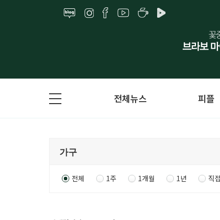
전체뉴스
피플
전체
1주
1개월
1년
직