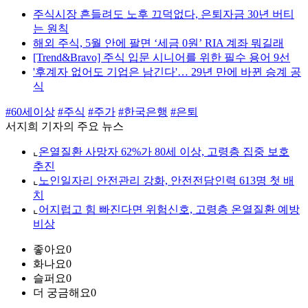
주식시장 흔들려도 노후 끄덕없다, 은퇴자금 30년 버티
는 원칙
해외 주식, 5월 안에 팔면 ‘세금 0원’ RIA 계좌 뭐길래
[Trend&Bravo] 주식 입문 시니어를 위한 필수 용어 9선
'후계자 없어도 기업은 남긴다'… 29년 만에 바뀐 승계 공
식
#60세이상
#주식
#주가
#한국은행
#은퇴
서지희 기자의 주요 뉴스
⌞
온열질환 사망자 62%가 80세 이상, 고령층 집중 보호
추진
⌞
노인일자리 안전관리 강화, 안전전담인력 613명 첫 배
치
⌞
어지럽고 힘 빠진다면 위험신호, 고령층 온열질환 예방
비상
좋아요
0
화나요
0
슬퍼요
0
더 궁금해요
0