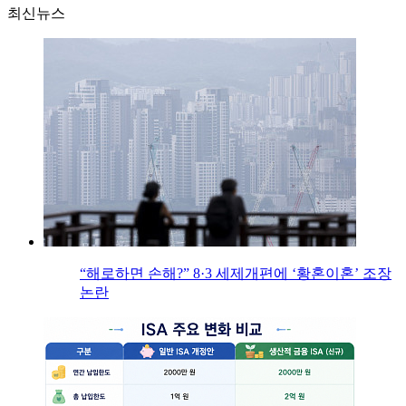
최신뉴스
“해로하면 손해?” 8·3 세제개편에 ‘황혼이혼’ 조장
논란