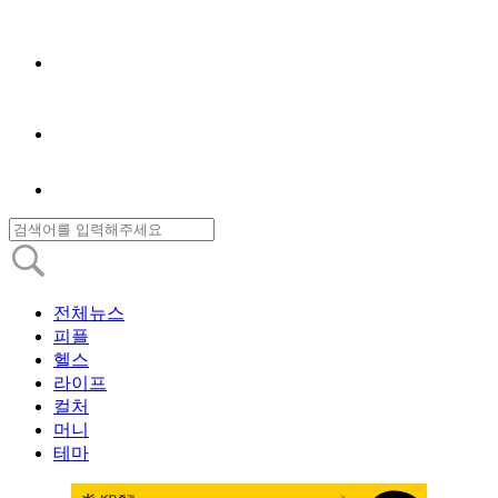
전체뉴스
피플
헬스
라이프
컬처
머니
테마