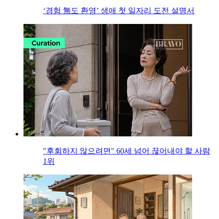
‘경험 無도 환영’ 생애 첫 일자리 도전 설명서
"후회하지 않으려면" 60세 넘어 끊어내야 할 사람
1위