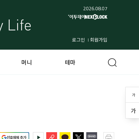
2026.08.07
로그인
회원가입
머니
테마
가
가
선호매체 추가