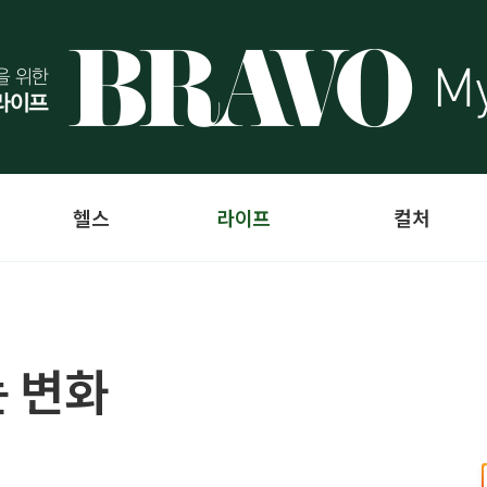
헬스
라이프
컬처
 변화