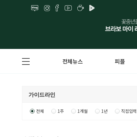
전체뉴스
피플
전체
1주
1개월
1년
직접입력