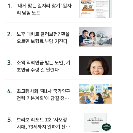
1.
‘내게 맞는 일자리 찾기’ 일자
리 탐험 노트
2.
노후 대비로 달러보험? 환율
오르면 보험료 부담 커진다
3.
소액 직역연금 받는 노인, 기
초연금 수령 길 열린다
4.
초고령사회 ‘제1차 국가인구
전략 기본계획’에 담길 정책
은
5.
브라보 리포트 1호 ‘사오정
시대, 73세까지 일하기 전략’