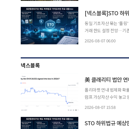
시 신속한 개발과 배포가
[넥스블록]STO 하
동일 기초자산 묶는 ‘풀링
거래 한도 설정 전망…기
정비…정형증권 토큰화도 단계적 추진 동일한 종류의 기초자
2026-08-07 06:00
발행하는 ‘풀링(Poolin
넥스블록
美 클래리티 법안 연
폴리마켓 연내 법제화 확률
럼프 가상자산 수익 놓고 
이블코인 제도화 흐름은 지속 미국 가상자산 시장구조를 규율할 클래리티법(CLARIT
2026-08-07 15:58
의 연내 통과 가능성이 예
STO 하위법규 예상