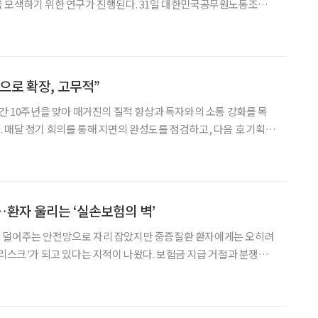
한 연구가 진행된다. 31일 대한민국공무원노동조합
르면 ‘공무원연금 소득 공백 및 정년 연장 관련 정책연구’ 용역을 발
 이후 최대 수년간 소득이 끊기는 구조적 문제를 진단하고,
으로 확장, 고무적”
창간 10주년을 맞아 매거진의 질적 향상과 독자와의 소통 강화를 목
 매달 정기 회의를 통해 지면의 완성도를 점검하고, 다음 호 기획을
분 참석 : 조성권 이
원 원장, 박영란 강남대학교
환자 울리는 ‘실손보험의 벽’
 덜어주는 안전망으로 자리 잡았지만 중증질환 환자에게는 오히려
‘리스크’가 되고 있다는 지적이 나왔다. 보험금 지급 거절과 분쟁이
난 24일 국회의원회관에서 조국혁신당 김
암환자권익협의회가 주최한 ‘중증질환자 피해사례를 통한 실