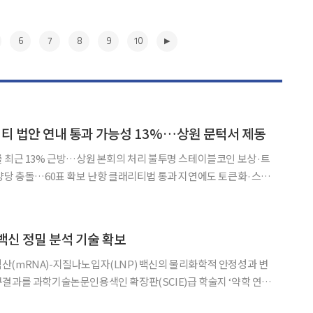
6
7
8
9
10
티 법안 연내 통과 가능성 13%…상원 문턱서 제동
 최근 13% 근방…상원 본회의 처리 불투명 스테이블코인 보상·트
양당 충돌…60표 확보 난항 클래리티법 통과 지연에도 토큰화·스테
Y Act)
측시장에서 13% 근방에 머물고 있다. 올해 초만 해도
▶
 백신 정밀 분석 기술 확보
(mRNA)-지질나노입자(LNP) 백신의 물리화학적 안정성과 변
결과를 과학기술논문인용색인 확장판(SCIE)급 학술지 ‘약학 연구
에 게재했다고 7일 밝혔다. mRNA 플랫폼은 감염병 대유행