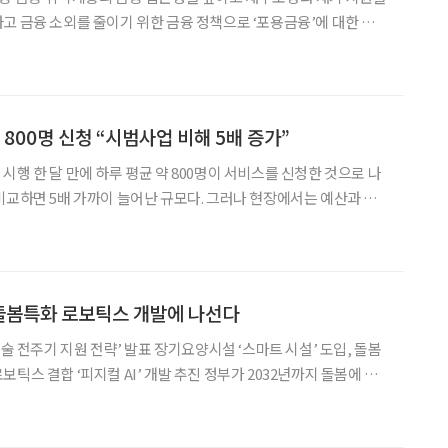
고 금융 소외를 줄이기 위한 금융 정책으로 ‘포용금융’에 대한 관심
급을 넘어 금융 소비자 보호와 경제적 자립 지원까지 포함하는 포용금
융의 효과적인 확산을 위해 필요한 사안들을 점검해 본다. 고령층과 저소득층, 장애
 800명 신청 “시범사업 비해 5배 증가”
시행 한 달 만에 하루 평균 약 800명이 서비스를 신청한 것으로 나
비교하면 5배 가까이 늘어난 규모다. 그러나 현장에서는 예산과 인
동하기 어렵다는 지적이 이어졌다. 변성미 보건복지부 통
회의원회관 제2소회의실에서 열린 ‘2027년 통합돌봄 재
 돌봄특화 로보틱스 개발에 나선다
기술 전주기 지원 전략’ 발표 장기요양시설 ‘스마트 시설’ 도입, 돌봄
피지컬 AI’ 개발 추진 정부가 2032년까지 돌봄에 특
복지부에 따르면 정부는 2028년부터
컬 인공지능(AI) 및 로보틱스