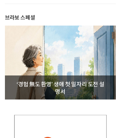
발간
브라보 스페셜
‘경험 無도 환영’ 생애 첫 일자리 도전 설
명서