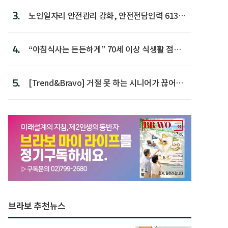
3.
노인일자리 안전관리 강화, 안전전담인력 613명
첫 배치
4.
“아침식사는 든든하게” 70세 이상 식생활 점수
가장 높아
5.
[Trend&Bravo] 거절 못 하는 시니어가 끊어야
할 행동 5
브라보 추천뉴스