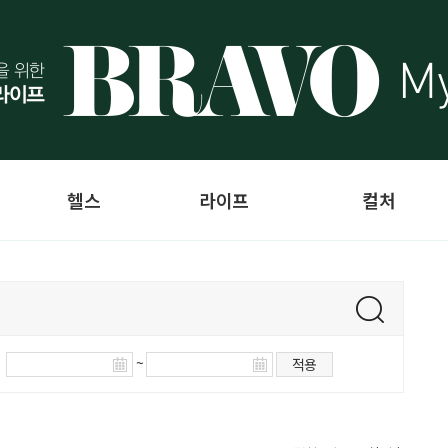
헬스
라이프
컬처
~
적용