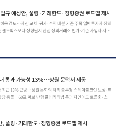
 가능한 혁신적 모달리티(치료접근법)이지만,
위법규 예상안, 풀링·거래한도·정형증권 로드맵 제시
’ 허용 검토…자산 교체·평가·수익 배분 기준 주목 일반투자자 장외
존 샌드박스보다 상향될지 관심 장외거래소 인가·기존 사업자 지위
산을 묶어 하나의 토큰증권으로
g)’ 허용 범위와 일반투자자의 장외거래 한도, 비정형 증권
내 통과 가능성 13%…상원 문턱서 제동
 최근 13% 근방…상원 본회의 처리 불투명 스테이블코인 보상·트
양당 충돌…60표 확보 난항 클래리티법 통과 지연에도 토큰화·스테
Y Act)
측시장에서 13% 근방에 머물고 있다. 올해 초만 해도
안, 풀링·거래한도·정형증권 로드맵 제시