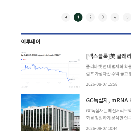
1
2
3
4
5
이투데이
[넥스블록]美 클래리
폴리마켓 연내 법제화 확률
럼프 가상자산 수익 놓고 
이블코인 제도화 흐름은 지속 미국 가상자산 시장구조를 규율할 클래리티법(CLARIT
2026-08-07 15:58
의 연내 통과 가능성이 예
◀
GC녹십자, mRNA
GC녹십자는 메신저리보핵산
화를 정밀하게 분석한 연구
(Pharmaceutical Research)’
2026-08-07 10:44