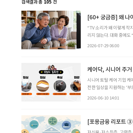
검색결과 총
105
건
[60+ 궁금증] 왜 
“TV 소리가 왜 이렇게 작지?” 가족은 시끄럽다며 볼륨을 줄이는데, 정작 본인은 
리지 않는다. 대화 중에도
얼거리는 것처럼 들린다. 
2026-07-29 06:00
케어닥, 시니어 주거
시니어 토탈 케어 기업 케
전한 일상을 지원하는 '부모님 집
해'는 실제 어르신 주택을
2026-06-10 14:01
버설(universal) 디자
[포용금융 리포트 ③]
저신용·저소득층, 고령층