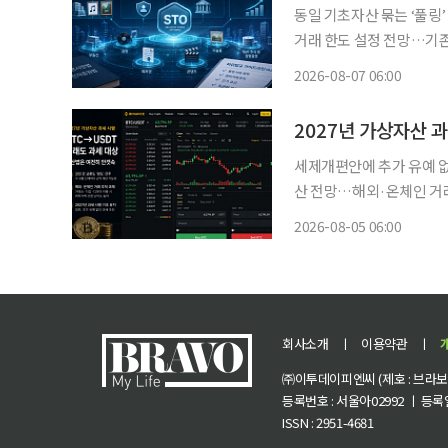
동일 기초자산 묶는 ‘풀링
거래 한도 설정 전망…기
정비…정형증권 토큰화도 단계적 추진 동일한 종류의 기초자
2026-08-07 06:00
발행하는 ‘풀링(Poolin
2027년 가상자산 
세제개편안에 추가 유예 없
산 전망…해외·온체인 거
재 별도 지침 없어” 정부가 가상자산 과세 시행을 위한 절차를 예정대로 추진한다. 기획재정
2026-08-05 06:00
부가 지난 3일 발표한 ‘2
회사소개
ㅣ
이용약관
ㅣ
㈜이투데이피엔씨 (제호 : 브라보 마
등록번호 : 서울아02992 ㅣ 등록일자
ISSN : 2951-4681