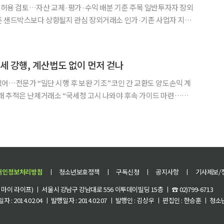
’ 허용 검토…자산 교체·평가·수익 배분 기준 주목 일반투자자 장외
존 샌드박스보다 상향될지 관심 장외거래소 인가·기존 사업자 지위
산을 묶어 하나의 토큰증권으로
g)’ 허용 범위와 일반투자자의 장외거래 한도, 비정형 증권
과세 강행, 계산법도 없이 먼저 걷나
어…전문가 “일단 시행 후 보완 기조”코인 간 교환도 양도손익 계
래 추적은 난제거래소 “국세청 고시 나와야 후속 가이드 마련…현
026년 세제개편안’에 추가 과세 유예안을 담지 않으면서 현행
개인정보처리방침
ㅣ
청소년보호정책
ㅣ
구독신청
ㅣ
공지사항
ㅣ
기사제보/
이 라이프) ㅣ 서울시 강남구 강남대로 556 이투데이빌딩 15층 ㅣ ☎ 02)799-6713
 : 2014.02.04 ㅣ 발행일자 : 2014.02.07 ㅣ 발행인 : 김상우 ㅣ 편집인 : 한승훈 ㅣ