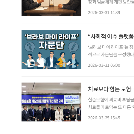
장과 임금체계 개편 방안을 모색하기 위
총연맹(이하 공노총)에 따
2026-03-31 14:39
주했다. 이번 연구는 퇴직
“사회적 이슈 플랫폼
‘브라보 마이 라이프’는 
적으로 자문단을 구성했다.
위한 심도 있는 의견을 제시한다. 일시 : 2026년 2월 4일 오전 9시~10시 30
2026-03-31 06:00
투데이피엔씨 미래설계연구
치료보다 힘든 보험…
실손보험이 의료비 부담을
치료를 가로막는 또 다른 
반복되면서 환자 부담이 커지고 있다는 것이다. 지
2026-03-25 15:45
선민·신장식 의원과 한국