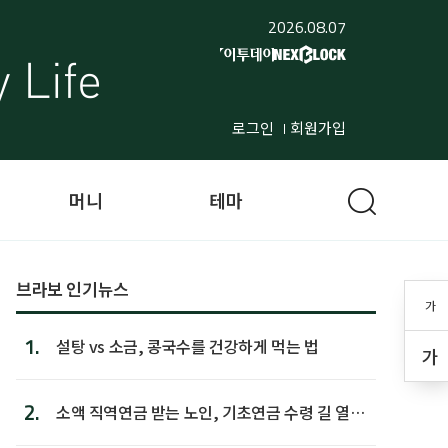
2026.08.07
로그인
회원가입
머니
테마
브라보 인기뉴스
가
1.
설탕 vs 소금, 콩국수를 건강하게 먹는 법
가
2.
소액 직역연금 받는 노인, 기초연금 수령 길 열린
다