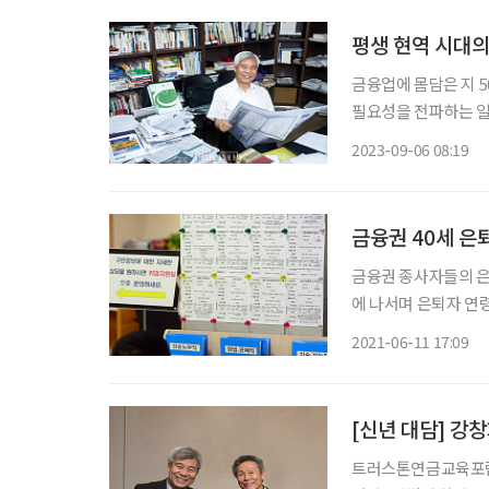
평생 현역 시대의
금융업에 몸담은 지 
필요성을 전파하는 일이
의 강연을 통해 사람
2023-09-06 08:19
금융권 40세 은
금융권 종사자들의 은
에 나서며 은퇴자 연
있는 실정이다. 이에 
2021-06-11 17:09
트러스톤연금교육포럼