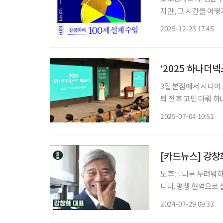
지만, 그 시간을 어떻
를 ‘관리’가 아닌 ‘설계’의 문제로 풀
2025-12-23 17:45
산관리부터 금융투자,
‘2025 하나더
3일 본점에서 시니어 
퇴 전후 고민 다뤄 하나은행은 3일 서울 중구 을지로 본점에서 열린 ‘2025 하나더넥스트 페스
타’를 성황리에 마쳤다고 4일 밝혔다. 이번 세미나
2025-07-04 10:51
230명을 초청해 진
[카드뉴스] 강창
노후를 너무 두려워하
니다. 평생 현역으로
습니다. - 강창희, 행복100세
2024-07-29 09:33
에디터 조형애 취재 