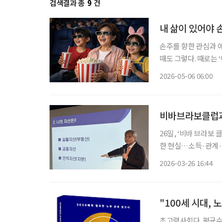
검색결과 총
9
건
내 삶이 있어야
손주를 향한 관심과 
때도 그렇다. 때로는 
마음은 좀처럼 ‘이번 한 번’에 머물지 않는다. 그렇다면 손주 경제에서 우리가 물어야 할 질문
2026-05-06 06:00
은 무엇일까? ‘얼마나
비바브라보클럽과 
26일, ‘비바 브라보
한 현실…소득·관계·역할 설계가 노후 좌우
준이 바뀌고 있다. 
2026-03-26 16:44
"100세 시대, 
초고령사회다. 평균수