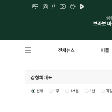
전체뉴스
피플
전체
1주
1개월
1년
직