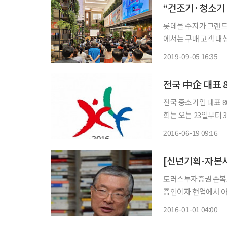
“건조기·청소기 
롯데몰 수지가 그랜드 오
에서는 구매 고객 대상
5~8일, 9월 12~15
2019-09-05 16:35
샤오미 로봇 청소기,
전국 中企 대표 8
전국 중소기업 대표 800
회는 오는 23일부터 
개최한다고 19일 밝혔다. 올해 리더스포럼은 ‘2018 평창 동계올림픽’의 성
2016-06-19 09:16
고, 지역경제 활성화
토러스투자증권 손복
증인이자 현업에서 아직도 열심히 뛰
해 32년째 ‘증권맨’
2016-01-01 04:00
증권을 설립해 7년 넘