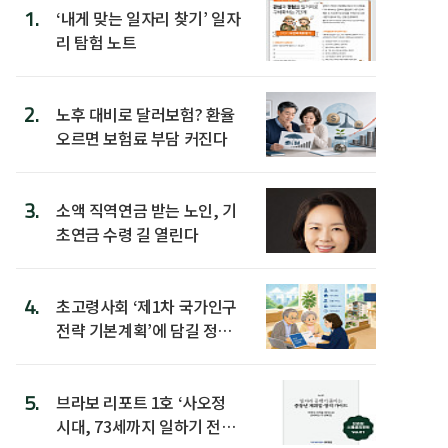
1.
‘내게 맞는 일자리 찾기’ 일자
리 탐험 노트
2.
노후 대비로 달러보험? 환율
오르면 보험료 부담 커진다
3.
소액 직역연금 받는 노인, 기
초연금 수령 길 열린다
4.
초고령사회 ‘제1차 국가인구
전략 기본계획’에 담길 정책
은
5.
브라보 리포트 1호 ‘사오정
시대, 73세까지 일하기 전략’