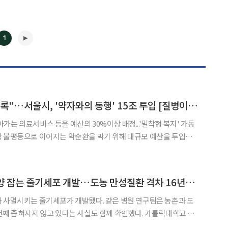
1
"의료 사각지대 없도록"…서울시, '약자와의 동행' 15조 투입 [질병이 된 가난, 빚이 된 치료③]
◀
▶
가는 의료서비스 등올 예산의 30%이상 배정...'밀착형 복지' 가동
강 불평등으로 이어지는 악순환을 막기 위해 대규모 예산을 투입해
중이다. 올해 시는 오세훈 시장의 시정 핵심 가치인 ‘약자와의 동행’
 규모의 예산을 취약계층 보호에 사용한다. 당장 생계와
성빈센트병원, 뇌종양 잡는 줄기세포 개발…도농 만성질환 격차 16년째 지속 확인
 사멸시키는 줄기세포가 개발됐다. 같은 병원 연구팀은 농촌과 도
년째 좁혀지지 않고 있다는 사실도 함께 확인했다. 가톨릭대학교 성
종합하면 성빈센트병원 신경외