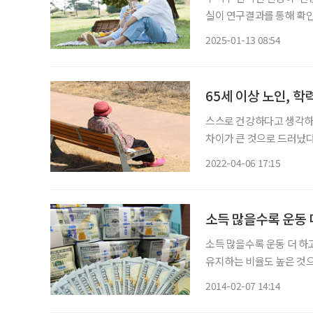
실이 연구결과를 통해 확인
구팀은 2008년부터 20
2025-01-13 08:54
강수명 기대치 추이를 분
65세 이상 노인, 
스스로 건강하다고 생각하
차이가 큰 것으로 드러났다
강하다고 인식하는 비율이 낮았다. 남궁은하 한국보건사회연구원 부
2022-04-06 17:15
국 노인은 점점 건강해질
인
소득 많을수록 운동 
소득 많을수록 운동 더 하고 소득이 많은 계층일수록 운동을 더 많이 하고 그만큼 정상 
유지하는 비율도 높은 것으
더 흔해, 경제 불평등 문제가 
2014-02-07 14:14
의 '2012년도 국민건강통