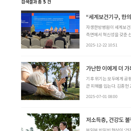
검색결과 총
5
건
“세계보건기구, 한의
자생한방병원이 세계보건기
측면에서 혁신성을 갖춘 선도 기관으로 인정받
센터(GTMC)가 주관한 ‘건강
2025-12-22 10:51
종 선정됐다고 밝혔다. 이
가난한 이에게 더 가
기후 위기는 모두에게 공
큰 피해를 입는다. 김종헌
경이 열악한 고령자들이 있
2025-07-01 08:00
에너지 비용 부담, 정보 
저소득층, 건강도 불평
부익부 빈익빈 현상이 ‘건