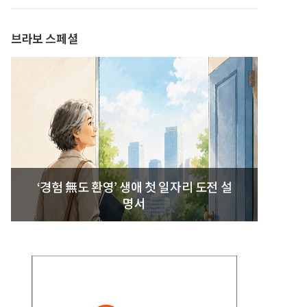
발간
브라보 스페셜
‘경험 無도 환영’ 생애 첫 일자리 도전 설
명서