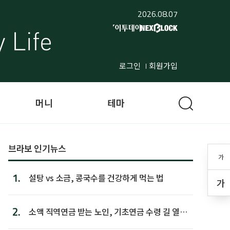
2026.08.07
로그인
회원가입
머니
테마
브라보 인기뉴스
가
1.
설탕 vs 소금, 콩국수를 건강하게 먹는 법
가
2.
소액 직역연금 받는 노인, 기초연금 수령 길 열린
다