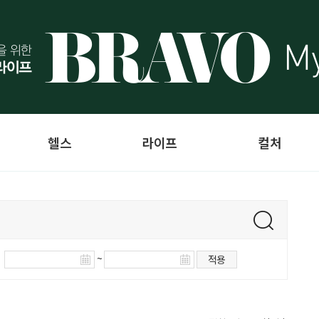
헬스
라이프
컬처
~
적용