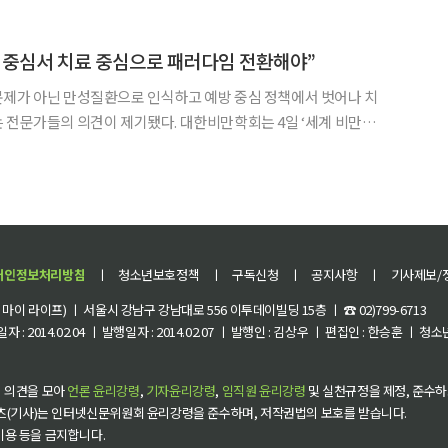
성 뇌종양인 교모세포종을 표적으로 하는 차세대 줄기세포 치료 플
 중심서 치료 중심으로 패러다임 전환해야”
문제가 아닌 만성질환으로 인식하고 예방 중심 정책에서 벗어나 치
견이 제기됐다. 대한비만학회는 4일 ‘세계 비만의
 국회의원회관에서 정책 토론회를 열고 비만 치료의 건강보험 적용
과 한국형 비만 관계 체계 도입이 필요하다고 강조했다. 이준혁 대한비만학회 대외협력정책
개인정보처리방침
ㅣ
청소년보호정책
ㅣ
구독신청
ㅣ
공지사항
ㅣ
기사제보/
이 라이프) ㅣ 서울시 강남구 강남대로 556 이투데이빌딩 15층 ㅣ ☎ 02)799-6713
 : 2014.02.04 ㅣ 발행일자 : 2014.02.07 ㅣ 발행인 : 김상우 ㅣ 편집인 : 한승훈 ㅣ
 의견을 모아
언론 윤리강령
,
기자윤리강령
,
임직원 윤리강령
및 실천규정을 제정, 준수하
츠(기사)는 인터넷신문위원회 윤리강령을 준수하며, 저작권법의 보호를 받습니다.
 이용 등을 금지합니다.