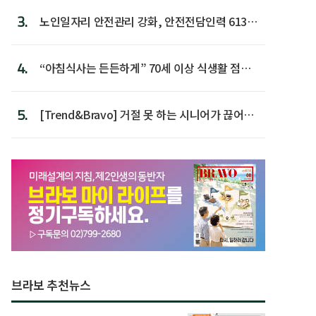
3.
노인일자리 안전관리 강화, 안전전담인력 613명
첫 배치
4.
“아침식사는 든든하게” 70세 이상 식생활 점수
가장 높아
5.
[Trend&Bravo] 거절 못 하는 시니어가 끊어야
할 행동 5
브라보 추천뉴스