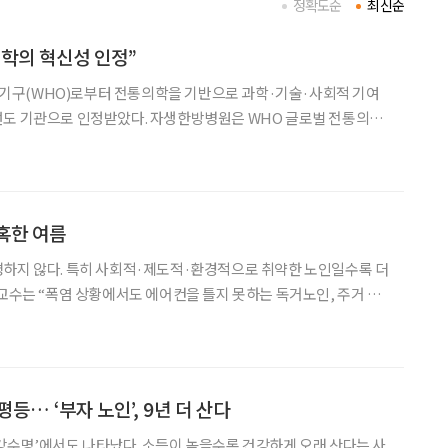
정확도순
최신순
학의 혁신성 인정”
구(WHO)로부터 전통의학을 기반으로 과학·기술·사회적 기여
았다. 자생한방병원은 WHO 글로벌 전통의학
·문화유산 혁신기관(Health & Heritage Innovations)’에 최
 사업은 전 세계 전통의학 관련 기관 가운데 전
혹한 여름
평하지 않다. 특히 사회적·제도적·환경적으로 취약한 노인일수록 더
 교수는 “폭염 상황에서도 에어컨을 틀지 못하는 독거노인, 주거 환
다. 결국 기후 위기는 건강 형평성 문제로 연결된다”고 강조하며
접근성 부족, 고립된 생활환경은 대응능력을 떨어뜨린다고 설
등… ‘부자 노인’, 9년 더 산다
강수명’에서도 나타났다. 소득이 높을수록 건강하게 오래 산다는 사