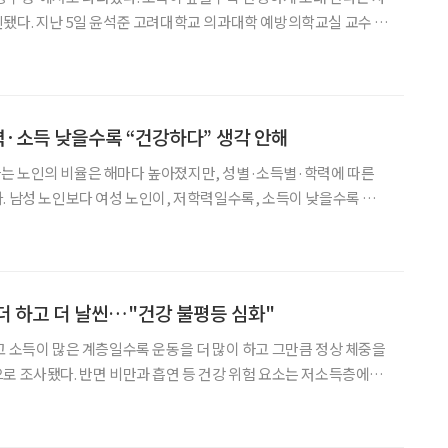
됐다. 지난 5일 윤석준 고려대학교 의과대학 예방의학교실 교수 연
20년까지 건강보험 데이터를 이용해 한국인의 소득·지역별 격차와 건
석한 논문을 대한의학회지에 발표했다. 건강수명이란 기대수명
학력·소득 낮을수록 “건강하다” 생각 안해
는 노인의 비율은 해마다 높아졌지만, 성별·소득별·학력에 따른
. 남성 노인보다 여성 노인이, 저학력일수록, 소득이 낮을수록 건
연구위원이 발표한 ‘한
까?’ 보고서에 따르면 전반적으로는 자신이 건강하다고 생각하는 노
더 하고 더 날씬…"건강 불평등 심화"
체중을
로 조사됐다. 반면 비만과 흡연 등 건강 위험 요소는 저소득층에서
'건강 불평등'으로까지 이어지는 경향을 보였다. 6일 보건복지부
계'를 보면, 19세이상 5500여명을 월가구 소