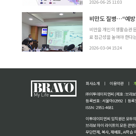
2026-06-25 11:03
과 안스데반 교수팀이 악
랫폼
비만도 질병…“예방
비만을 개인의 생활습관 
료 접근성을 높여야 한다는 전문가들의 의
날’을 맞아 서울 영등포구
2026-03-04 15:24
회사소개
ㅣ
이용약관
ㅣ
㈜이투데이피엔씨 (제호 : 브라보 마
등록번호 : 서울아02992 ㅣ 등록일자
ISSN : 2951-4681
이투데이피엔씨 임직원은 모두의
브라보 마이 라이프의 모든 콘텐
무단전재, 복사, 재배포, AI학습