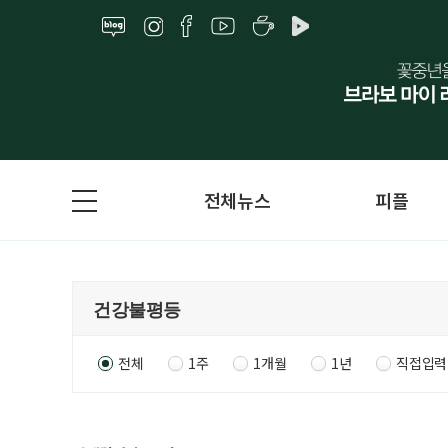
전체뉴스
피플
전체
1주
1개월
1년
직접입력