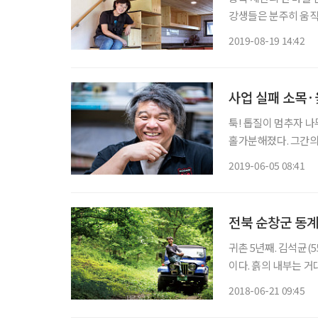
강생들은 분주히 움직였
는다. 들여다보니 침실
2019-08-19 14:42
통해 미니멀 라이프의
사업 실패 소목·
툭! 톱질이 멈추자 
홀가분해졌다. 그간의
쪼그라든 통장 따위는
2019-06-05 08:41
육원에서 만난 김유(金
전북 순창군 동계
귀촌 5년째. 김석균(5
이다. 흙의 내부는 거
과 모성이야말로 자연
2018-06-21 09:45
김 씨는 자연의 생태