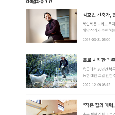
검색결과 총
7
건
김호민 건축가, 한
북인북은 브라보 독자
해당 작가가 추천하는인테리어 팁도 
휴대폰 하나로 모든 
2026-03-31 06:00
망치로 못을 박는 기술
홀로 시작한 귀
육군에서 30년간 복무
농한 데엔 그럴 만한 
다!’는 신념이 그의 
2022-12-09 08:42
의 구슬픈 비명 앞에
충북 제천의 한 마을