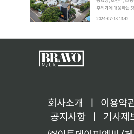
승효상, 조민석, 조
후위기에 대응하는 58
성 어떤 집을 보고 있노라면 따뜻한 웃음소리가 끊이지 않는 가족의 이야기를 들려주는 듯 한
2024-07-18 13:42
다. 동시에 집은 한 
회사소개
ㅣ
이용약
공지사항
ㅣ
기사제
㈜이투데이피엔씨 (제호