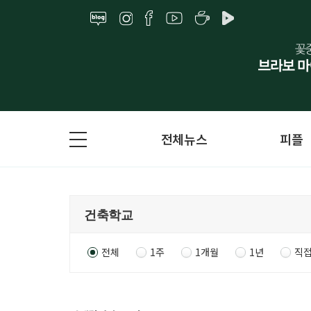
전체뉴스
피플
전체
1주
1개월
1년
직