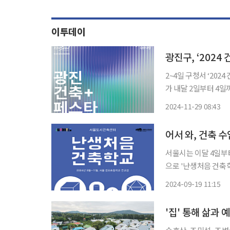
이투데이
광진구, ‘2024
2~4일 구청서 ‘2024
가 내달 2일부터 4일
로 2회를 맞은 ‘광
2024-11-29 08:43
사회(회장 신근식)가
어서 와, 건축 
서울시는 이달 4일부터
으로 '난생처음 건축학교'를 시범
축학교에 대한 시민들
2024-09-19 11:15
건축가가 직접 찾아가
'집' 통해 삶과