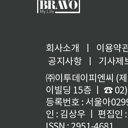
회사소개
ㅣ
이용약
공지사항
ㅣ
기사제
㈜이투데이피엔씨 (제호
이빌딩 15층 ㅣ ☎ 02)
등록번호 : 서울아02992
인 : 김상우 ㅣ 편집인
ISSN : 2951-4681