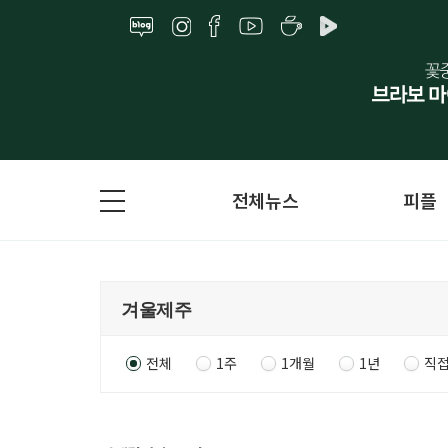
전체뉴스
피플
전체
1주
1개월
1년
직