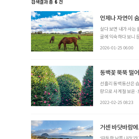
검색결과 총
6
건
언제나 자연이 숨
살다 보면 내가 사는 
굴에 익숙하다 보니 
그리움을 늘어놓으며 나도 모르는 
2026-01-25 06:00
로운 한 해의 시작이다
동백꽃 뚝뚝 떨어
선흘리 동백동산은 습
량으로 사계절 보온·
고 한다. 수풀을 의미
2022-02-25 08:23
곳이라는 ‘덤불’에 해
거센 바닷바람에
‘따듯한 남쪽 나라’