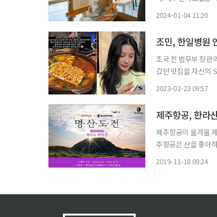
Healing Moments 
2024-01-04 11:20
객 대상의 체험 프로
조민, 한일병원 
조국 전 법무부 장관
갔던 맛집을 자신의 SNS에 공유했다. 조 씨는 21
들과 쉬는 날 자주 가
2023-02-23 09:57
면서 “항상 우동사리
제주항공, 한라
제주항공이 올겨울 제
주항공은 산을 좋아하는 여
시즌1은 12월 15일까지 진행된다. 첫 번째 명산은 유네
2019-11-18 09:24
산인 제주도의 한라산