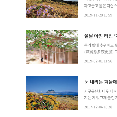
파고들고 몸은 자연스
순간 다시 앞에서 뒤로
2019-11-28 15:59
삼다도(三多島)라 불
설날 아침 터진 ‘
독기 탓에 추위에도 
(酒爲愁多夜更加) 그
기 전에 활짝 피었네 (山茶已吐臘前花) 1801년 겨
2019-02-01 11:56
년에 막 접어든 39세
눈 내리는 겨울에
지구온난화니 뭐니 해
지는 게 엊그제 불던 
에 묻혀 있는 12월입
2017-12-04 10:28
찬 바닷바람만 오갑니