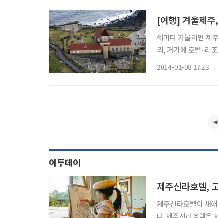
[여행] 겨울제
해마다 겨울이면 제주
리, 거기에 호텔·리조트
1000만명 시대를 
2014-01-08 17:23
입지를 굳혔다. 그러
이투데이
제주신라호텔, 
제주신라호텔이 새해를
다. 제주신라호텔은 제주 아틀리에(Jeju Atelier), 윈터 힐링 모먼츠&리틀 아티스트(Winter