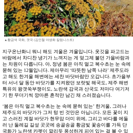
▲황금색 국화, 갯국 (김인철 야생화 칼럼니스트)
지구온난화니 뭐니 해도 겨울은 겨울입니다. 옷깃을 파고드는
바람에서 차디찬 냉기가 느껴지는 게 엊그제 불던 가을바람과
는 차원이 다릅니다. 아, 정녕 봄은 아직 멀고 복수초는 눈 속에
묻혀 있는 12월입니다. 제아무리 ‘따뜻한 남쪽 나라’ 제주도라
고 해도 한겨울 해변에는 세찬 바닷바람만 오갑니다. 초가을부
터 서너 달 동안 바닷가를 지켜왔던 보랏빛 해국도, 제주 해변
특유의 왕갯쑥부쟁이도, 노란색 감국과 산국도 저마다 여기저
기 한 무더기씩 깡마른 흔적만 남긴 채 스러졌습니다.
‘봄은 아직 멀고 복수초는 눈 속에 묻혀 있는’ 한겨울, 그러나
제주도의 바닷가가 그저 텅 빈 것만은 아닙니다. 모든 꽃이 지
고 스러진 계절 바닷가 현무암 더미 위에, 그리고 바다를 에둘
러 난 둘레길 길섶 곳곳에 송골송골 황금빛 꽃송이를 가득 단
국화가 노란색 카펫이 깔리듯 풍성하게 피어 있는 걸 볼 수 있