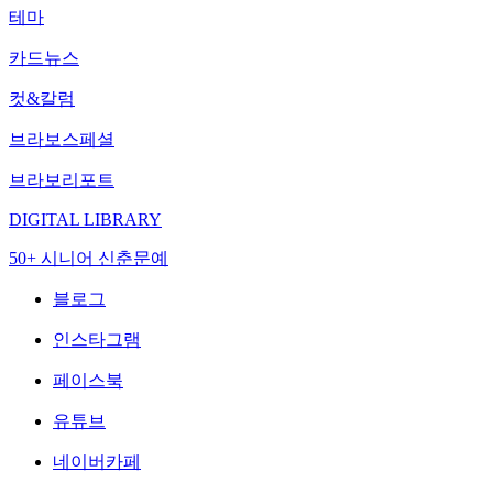
테마
카드뉴스
컷&칼럼
브라보스페셜
브라보리포트
DIGITAL LIBRARY
50+ 시니어 신춘문예
블로그
인스타그램
페이스북
유튜브
네이버카페