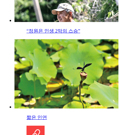
“정원은 인생 2막의 스승”
짧은 인연