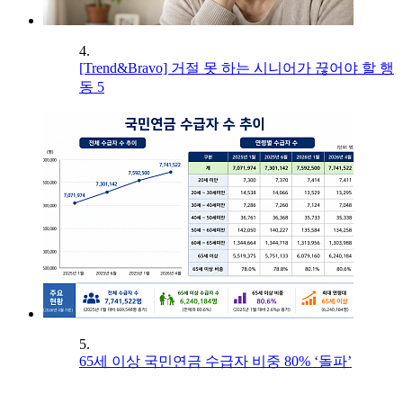
4.
[Trend&Bravo] 거절 못 하는 시니어가 끊어야 할 행
동 5
5.
65세 이상 국민연금 수급자 비중 80% ‘돌파’