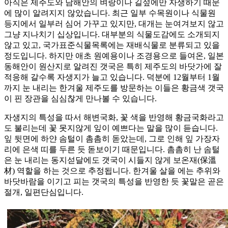
아직은 제주도와 남해안의 벼랑이나 길섶에만 자생하기 때문
에 많이 알려지지 않았습니다. 최근 일부 수목원이나 식물원
등지에서 일부러 심어 가꾸고 있지만, 대개는 눈여겨보지 않고
그냥 지나치기 십상입니다. 대부분의 식물도감에도 소개되지
않고 있고, 국가표준식물목록에는 재배식물로 분류되고 있을
정도입니다. 하지만 애초 원예용이나 조경용으로 들여온, 일본
동해안이 원산지로 알려진 갯국은 특히 제주도의 바닷가에 잘
적응해 갈수록 자생지가 늘고 있습니다. 덕분에 12월부터 1월
까지 눈 내리는 한겨울 제주도를 방문하는 이들은 황금색 갯국
이 핀 장관을 심심찮게 만나볼 수 있습니다.
자생지의 특성을 따서 해변국화, 꽃 색을 반영해 황금국화라고
도 불리는데 꽃 못지않게 잎이 예쁘다는 말을 많이 듣습니다.
잎 뒷면에 하얀 솜털이 촘촘히 돋았는데, 그로 인해 잎 가장자
리에 은색 띠를 두른 듯 돋보이기 때문입니다. 촘촘히 난 솜털
은 눈 내리는 동지섣달에도 갯국이 시들지 않게 보온재(保溫
材) 역할을 하는 것으로 추정됩니다. 한겨울 살을 에는 추위와
바닷바람을 이기고 피는 갯국의 특성을 반영한 듯 꽃말은 곧은
절개, 일편단심입니다.