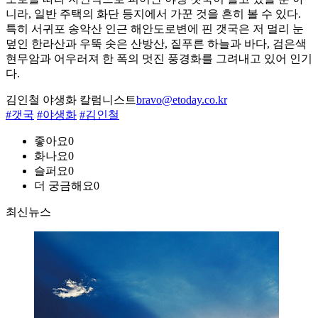
니라, 일반 주택의 화단 등지에서 가꾼 것을 흔히 볼 수 있다.
특히 서귀포 송악산 인근 해안도로변에 핀 갯국은 저 멀리 눈
덮인 한라산과 우뚝 솟은 산방산, 짙푸른 하늘과 바다, 검은색
현무암과 어우러져 한 폭의 멋진 풍경화를 그려내고 있어 인기
다.
김인철 야생화 칼럼니스트
bravo@etoday.co.kr
#갯국
#야생화
#김인철
좋아요
0
화나요
0
슬퍼요
0
더 궁금해요
0
최신뉴스