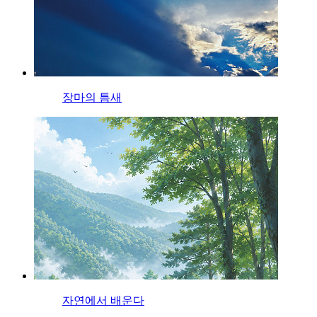
장마의 틈새
자연에서 배운다