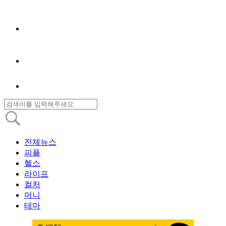
전체뉴스
피플
헬스
라이프
컬처
머니
테마