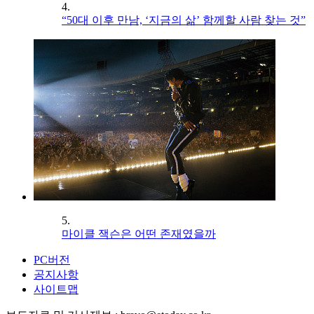
4.
“50대 이후 만남, ‘지금의 삶’ 함께할 사람 찾는 것”
5.
마이클 잭슨은 어떤 존재였을까
PC버전
공지사항
사이트맵